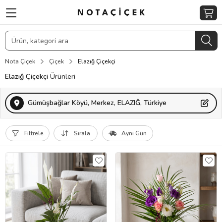
Nota Çiçek
Çiçek
Elazığ Çiçekçi
Elazığ Çiçekçi
Ürünleri
Gümüşbağlar Köyü, Merkez, ELAZIĞ, Türkiye
Filtrele
Sırala
Aynı Gün