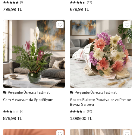
(6)
(13)
799,99 TL
679,99 TL
Perşembe Ücretsiz Teslimat
Perşembe Ücretsiz Teslimat
Cam Akvaryumda Spatifilyum
Gazete Bukette Papatyalar ve Pembe
Beyaz Gerbera
(4)
(85)
879,99 TL
1.099,00 TL