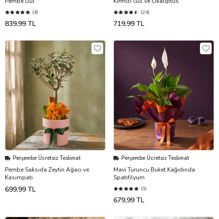
Pembe Gül
Kırmızı Gül ve Okaliptus
(4)
(24)
839,99 TL
719,99 TL
Perşembe Ücretsiz Teslimat
Perşembe Ücretsiz Teslimat
Pembe Saksıda Zeytin Ağacı ve
Mavi Turuncu Buket Kağıdında
Kasımpatı
Spatifilyum
699,99 TL
(3)
679,99 TL