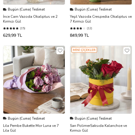
Bugün (Cuma) Teslimat
Bugün (Cuma) Teslimat
İnce Cam Vazoda Okaliptus ve 2
Yeşil Vazoda Crespedia Okaliptus ve
Kırmızı Gül
7 Kırmızı Gül
(15)
(12)
629,99 TL
849,99 TL
MİNİ ÇİÇEKLER
Bugün (Cuma) Teslimat
Bugün (Cuma) Teslimat
Lila Pembe Bukette Mor Luna ve 7
Sarı PolimerSaksıda Kalanchoe ve
Lila Gül
Kırmızı Gül