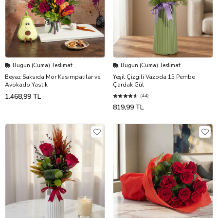
Bugün (Cuma) Teslimat
Bugün (Cuma) Teslimat
Beyaz Saksıda Mor Kasımpatılar ve
Yeşil Çizgili Vazoda 15 Pembe
Avokado Yastık
Çardak Gül
1.468,99 TL
(44)
819,99 TL