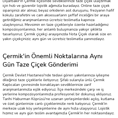
Diyarbakır'ın Çermik ilçesinde sevdiklerinize taze çiçek ulaştırmak
için hızlı ve güvenilir lojistik ağımızla buradayız. Online taze çiçek
siparişinizi alır almaz, beyaz orkidenin asil duruşunu, frezyanın hafif
kokulu zarafetini ve cam aksesuarların şeffaf inceliğini bir araya
getirdiğimiz aranjmanlarınızı ücretsiz teslimatla kapınıza
ulaştırıyoruz. Mevsimin en taze çiçekleriyle özenle hazırladığımız
kompozisyonlarımızı, her anlamlı buluşmanıza yakışır şıklıkta
tasarlıyoruz. Çermik çiçekçi arayışınızda Nota Çiçek olarak size en
yakın çiçekçiniziz; aynı gün ve ücretsiz teslimatla yanınızdayız.
Çermik'in Önemli Noktalarına Aynı
Gün Taze Çiçek Gönderimi
Çermik Devlet Hastanesi'nde tedavi gören yakınlarınıza iyileşme
dileğinizi taze çiçeklerle iletiyoruz. Şifalı sularıyla ünlü Çermik
Kaplıcaları çevresinde konaklayan sevdiklerinize zarif
aranjmanlarımızla eşlik ediyoruz. İlçe merkezindeki çarşı ve iş
yerlerine kompozisyonlarımızla profesyonel bir dokunuş ekliyoruz.
Tarihi Haburman Köprüsü'ne uzanan yerleşimlerdeki açılış, kutlama
ve özel günlerinize canlı çiçeklerimizle renk katıyoruz. Çermik'in
merkeze uzak köy yerleşimlerine de aynı hızla ulaşıyoruz. Lojistik
hızımız ve aynı gün teslim avantajımızla Çermik'in her noktasındayız.