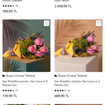
Kırmızı Gerbera
Kalp Yastık
1.448,99 TL
(5)
789,99 TL
Bugün (Cuma) Teslimat
Bugün (Cuma) Teslimat
Sarı Bukette Lavanta, Sarı Luna ve 5
Sarı Bukette Lavanta, Sarı Luna ve 3
Pembe Gül
Pembe Gül
(7)
(6)
739,99 TL
689,99 TL