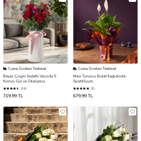
Cuma Ücretsiz Teslimat
Cuma Ücretsiz Teslimat
Beyaz Çizgili Sedefli Vazoda 5
Mavi Turuncu Buket Kağıdında
Kırmızı Gül ve Okaliptus
Spatifilyum
(24)
(3)
719,99 TL
679,99 TL