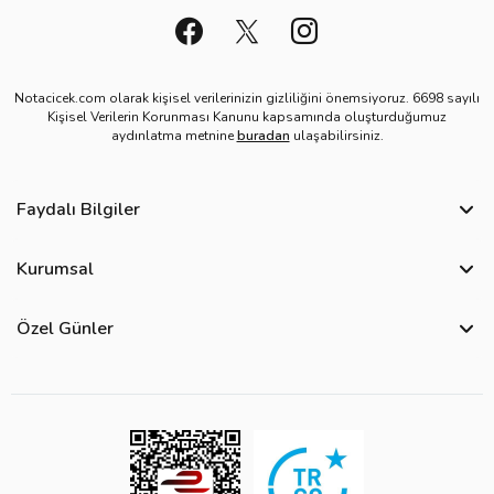
Notacicek.com olarak kişisel verilerinizin gizliliğini önemsiyoruz. 6698 sayılı
Kişisel Verilerin Korunması Kanunu kapsamında oluşturduğumuz
aydınlatma metnine
buradan
ulaşabilirsiniz.
Faydalı Bilgiler
Sıkça Sorulan Sorular
Kurumsal
Bize Ulaşın
Hakkımızda
Site Haritası
Özel Günler
Kişisel Verilerin Korunması ve Gizlilik Politikası
Teslimat İpuçları
Öğretmenler Günü Çiçekleri
Ürün Güvenliği
Görsel Kontrol Süreci
Yılbaşı Çiçekleri
Çerez Politikası
Ürün Sıralama Kriterleri
Kadınlar Günü Çiçekleri
Üyelik Sözleşmesi
Çiçek Bakımı
Sevgililer Günü Çiçekleri