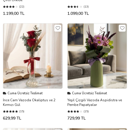
(22)
(13)
1.199,00 TL
1.099,00 TL
Cuma Ücretsiz Teslimat
Cuma Ücretsiz Teslimat
İnce Cam Vazoda Okaliptus ve 2
Yeşil Çizgili Vazoda Aspidistra ve
Kırmızı Gül
Pembe Papatyalar
(15)
(15)
629,99 TL
729,99 TL