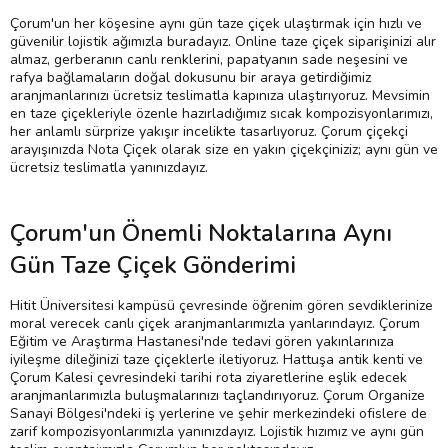
Çorum'un her köşesine aynı gün taze çiçek ulaştırmak için hızlı ve
güvenilir lojistik ağımızla buradayız. Online taze çiçek siparişinizi alır
almaz, gerberanın canlı renklerini, papatyanın sade neşesini ve
rafya bağlamaların doğal dokusunu bir araya getirdiğimiz
aranjmanlarınızı ücretsiz teslimatla kapınıza ulaştırıyoruz. Mevsimin
en taze çiçekleriyle özenle hazırladığımız sıcak kompozisyonlarımızı,
her anlamlı sürprize yakışır incelikte tasarlıyoruz. Çorum çiçekçi
arayışınızda Nota Çiçek olarak size en yakın çiçekçiniziz; aynı gün ve
ücretsiz teslimatla yanınızdayız.
Çorum'un Önemli Noktalarına Aynı
Gün Taze Çiçek Gönderimi
Hitit Üniversitesi kampüsü çevresinde öğrenim gören sevdiklerinize
moral verecek canlı çiçek aranjmanlarımızla yanlarındayız. Çorum
Eğitim ve Araştırma Hastanesi'nde tedavi gören yakınlarınıza
iyileşme dileğinizi taze çiçeklerle iletiyoruz. Hattuşa antik kenti ve
Çorum Kalesi çevresindeki tarihi rota ziyaretlerine eşlik edecek
aranjmanlarımızla buluşmalarınızı taçlandırıyoruz. Çorum Organize
Sanayi Bölgesi'ndeki iş yerlerine ve şehir merkezindeki ofislere de
zarif kompozisyonlarımızla yanınızdayız. Lojistik hızımız ve aynı gün