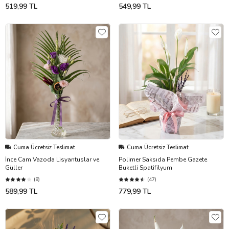
519,99 TL
549,99 TL
Cuma Ücretsiz Teslimat
Cuma Ücretsiz Teslimat
İnce Cam Vazoda Lisyantuslar ve
Polimer Saksıda Pembe Gazete
Güller
Buketli Spatifilyum
(8)
(47)
589,99 TL
779,99 TL