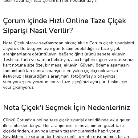
teslim avantajımızla Çorum'un her noktasındayız.
Çorum İçinde Hızlı Online Taze Çiçek
Siparişi Nasıl Verilir?
Nota Çiçek olarak sayfamızdan birkaç tık ile Çorum çiçek siparişinizi
alıyoruz. Bu bölgeye aynı gün teslim edebildiğimiz taze çiçek
aranjmanlarını görüntüleyin, beğendiğiniz ürünü sepete ekleyin.
Teslimat tarih ve saatini belirleyin, alıcı bilgilerini girin ve isterseniz
kart notuna size özel bir mesaj ekleyin. Güvenli ödeme aşamasını
tamamladıktan sonra siparişinizi en yakın çiçekçi noktamıza
iletiyoruz. Hazırladığımız aranjmanı fotoğraflayıp onayınıza
sunuyoruz; onayınızdan sonra taze çiçeğinizi aynı gün teslim için
yola çıkarıyoruz.
Nota Çiçek'i Seçmek İçin Nedenleriniz
Çünkü Çorum'da online taze çiçek siparişi denildiğinde akla gelen
ilk isimlerden biriyiz. Her aranjmanımızı mevsimin en güzel taze
çiçeklerinden, alanında uzman tasarımcılarımızla hazırlıyoruz.
Sevdiklerinize sıradan bir hediye değil, özenle düşünülmüş bir an