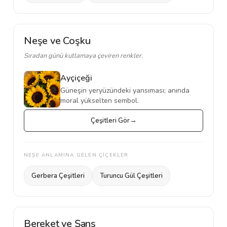
Neşe ve Coşku
Sıradan günü kutlamaya çeviren renkler.
Ayçiçeği
Güneşin yeryüzündeki yansıması; anında
moral yükselten sembol.
Çeşitleri Gör
NEŞE ANLAMINA GELEN ÇİÇEKLER
Gerbera Çeşitleri
Turuncu Gül Çeşitleri
Bereket ve Şans