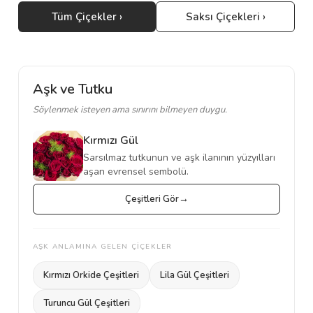
Tüm Çiçekler ›
Saksı Çiçekleri ›
Aşk ve Tutku
Söylenmek isteyen ama sınırını bilmeyen duygu.
Kırmızı Gül
Sarsılmaz tutkunun ve aşk ilanının yüzyılları
aşan evrensel sembolü.
Çeşitleri Gör
AŞK ANLAMINA GELEN ÇİÇEKLER
Kırmızı Orkide Çeşitleri
Lila Gül Çeşitleri
Turuncu Gül Çeşitleri