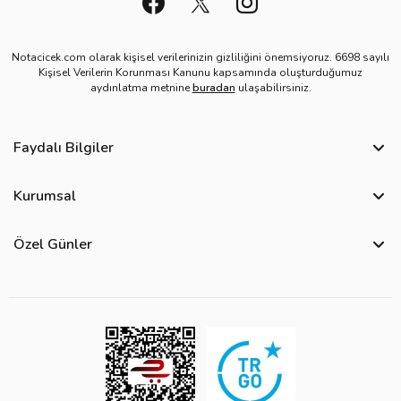
Notacicek.com olarak kişisel verilerinizin gizliliğini önemsiyoruz. 6698 sayılı
Kişisel Verilerin Korunması Kanunu kapsamında oluşturduğumuz
aydınlatma metnine
buradan
ulaşabilirsiniz.
Faydalı Bilgiler
Sıkça Sorulan Sorular
Kurumsal
Bize Ulaşın
Hakkımızda
Site Haritası
Özel Günler
Kişisel Verilerin Korunması ve Gizlilik Politikası
Teslimat İpuçları
Öğretmenler Günü Çiçekleri
Ürün Güvenliği
Görsel Kontrol Süreci
Yılbaşı Çiçekleri
Çerez Politikası
Ürün Sıralama Kriterleri
Kadınlar Günü Çiçekleri
Üyelik Sözleşmesi
Çiçek Bakımı
Sevgililer Günü Çiçekleri
Mesafeli Satış Sözleşmesi
Çiçek Notları
Anneler Günü Çiçekleri