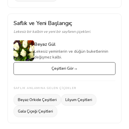
Saflık ve Yeni Başlangıç
Lekesiz bir kalbin ve yeni bir sayfanın çiçekleri.
Beyaz Gül
Lekesiz yeminlerin ve düğün buketlerinin
değişmez kalbi.
Çeşitleri Gör
SAFLIK ANLAMINA GELEN ÇİÇEKLER
Beyaz Orkide Çeşitleri
Lilyum Çeşitleri
Gala Çiçeği Çeşitleri