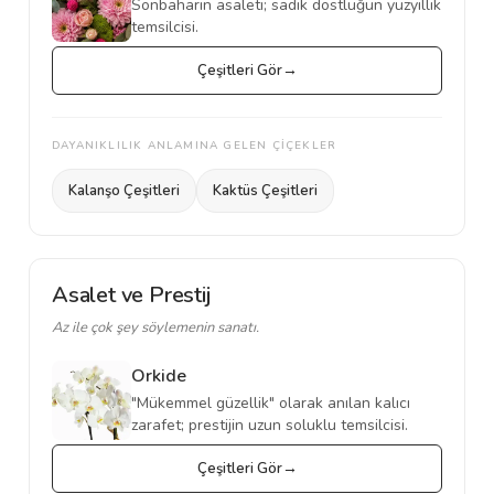
Sonbaharın asaleti; sadık dostluğun yüzyıllık
temsilcisi.
Çeşitleri Gör
DAYANIKLILIK ANLAMINA GELEN ÇİÇEKLER
Kalanşo Çeşitleri
Kaktüs Çeşitleri
Asalet ve Prestij
Az ile çok şey söylemenin sanatı.
Orkide
"Mükemmel güzellik" olarak anılan kalıcı
zarafet; prestijin uzun soluklu temsilcisi.
Çeşitleri Gör