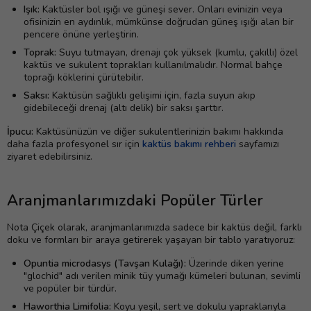
Işık:
Kaktüsler bol ışığı ve güneşi sever. Onları evinizin veya
ofisinizin en aydınlık, mümkünse doğrudan güneş ışığı alan bir
pencere önüne yerleştirin.
Toprak:
Suyu tutmayan, drenajı çok yüksek (kumlu, çakıllı) özel
kaktüs ve sukulent toprakları kullanılmalıdır. Normal bahçe
toprağı köklerini çürütebilir.
Saksı:
Kaktüsün sağlıklı gelişimi için, fazla suyun akıp
gidebileceği drenaj (altı delik) bir saksı şarttır.
İpucu:
Kaktüsünüzün ve diğer sukulentlerinizin bakımı hakkında
daha fazla profesyonel sır için
kaktüs bakımı rehberi
sayfamızı
ziyaret edebilirsiniz.
Aranjmanlarımızdaki Popüler Türler
Nota Çiçek olarak, aranjmanlarımızda sadece bir kaktüs değil, farklı
doku ve formları bir araya getirerek yaşayan bir tablo yaratıyoruz:
Opuntia microdasys (Tavşan Kulağı):
Üzerinde diken yerine
"glochid" adı verilen minik tüy yumağı kümeleri bulunan, sevimli
ve popüler bir türdür.
Haworthia Limifolia:
Koyu yeşil, sert ve dokulu yapraklarıyla