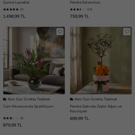
Gurme Lezzetler
Pembe Kalanchoe
(3)
(10)
1.498,99 TL
759,99 TL
Aynı Gün Ücretsiz Teslimat
Aynı Gün Ücretsiz Teslimat
Cam Akvaryumda Spatifilyum
Pembe Saksıda Zeytin Ağacı ve
Kasımpatı
699,99 TL
(4)
879,99 TL