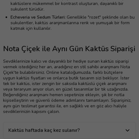
kaktüslere mükemmel bir kontrast oluşturan, dayanıklı bir
sukulent türüdür.
Echeveria ve Sedum Türleri:
Genellikle "rozet" şeklinde olan bu
sukulentler, kaktüs aranjmanlarına renk ve yumuşak bir form
katmak için kullanılır.
Nota Çiçek ile Aynı Gün Kaktüs Siparişi
Sevdiklerinize kalıcı ve dayanıklı bir hediye sunan kaktüs siparişi
vermek istediğiniz her an, aradığınız en stil sahibi aranjmanı Nota
Çiçek'te bulabilirsiniz. Online kataloğumuzda, farklı bütçelere
uygun kaktüs fiyatları ve onlarca butik tasarım sizi bekliyor. İster
tek bir kaktüs, ister zengin bir saksıda kaktüslü çiçek aranjmanı
veya teraryum arıyor olun, en güzel tasarımlar bir tık uzağınızda.
Beğendiğiniz aranjmanı hemen sepetinize ekleyin, şık bir notla
kişiselleştirin ve güvenli ödeme adımlarını tamamlayın. Siparişiniz,
aynı gün teslimat garantisi ile, en sağlıklı ve en göz alıcı haliyle
sevdiklerinizin kapısını çalsın.
Kaktüs haftada kaç kez sulanır?