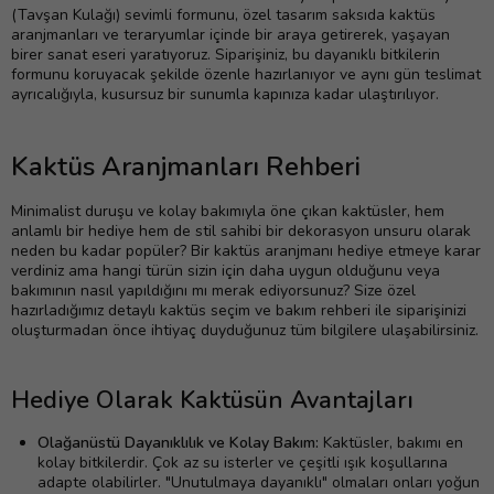
(Tavşan Kulağı) sevimli formunu, özel tasarım
saksıda kaktüs
aranjmanları ve teraryumlar içinde bir araya getirerek, yaşayan
birer sanat eseri yaratıyoruz. Siparişiniz, bu dayanıklı bitkilerin
formunu koruyacak şekilde özenle hazırlanıyor ve aynı gün teslimat
ayrıcalığıyla, kusursuz bir sunumla kapınıza kadar ulaştırılıyor.
Kaktüs Aranjmanları Rehberi
Minimalist duruşu ve kolay bakımıyla öne çıkan kaktüsler, hem
anlamlı bir hediye hem de stil sahibi bir dekorasyon unsuru olarak
neden bu kadar popüler? Bir kaktüs aranjmanı hediye etmeye karar
verdiniz ama hangi türün sizin için daha uygun olduğunu veya
bakımının nasıl yapıldığını mı merak ediyorsunuz? Size özel
hazırladığımız detaylı kaktüs seçim ve bakım rehberi ile siparişinizi
oluşturmadan önce ihtiyaç duyduğunuz tüm bilgilere ulaşabilirsiniz.
Hediye Olarak Kaktüsün Avantajları
Olağanüstü Dayanıklılık ve Kolay Bakım:
Kaktüsler, bakımı en
kolay bitkilerdir. Çok az su isterler ve çeşitli ışık koşullarına
adapte olabilirler. "Unutulmaya dayanıklı" olmaları onları yoğun