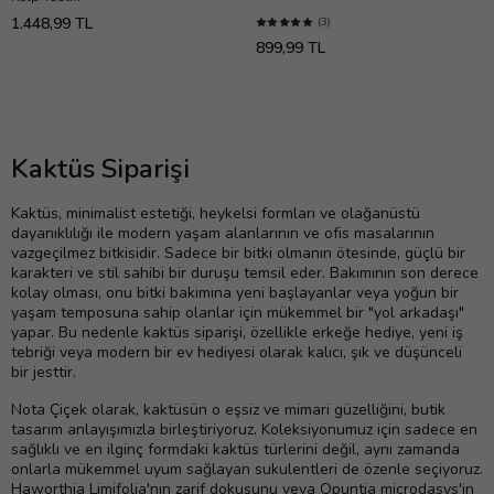
1.448,99 TL
(3)
899,99 TL
Kaktüs Siparişi
Kaktüs, minimalist estetiği, heykelsi formları ve olağanüstü
dayanıklılığı ile modern yaşam alanlarının ve ofis masalarının
vazgeçilmez bitkisidir. Sadece bir bitki olmanın ötesinde, güçlü bir
karakteri ve stil sahibi bir duruşu temsil eder. Bakımının son derece
kolay olması, onu bitki bakımına yeni başlayanlar veya yoğun bir
yaşam temposuna sahip olanlar için mükemmel bir "yol arkadaşı"
yapar. Bu nedenle kaktüs siparişi, özellikle erkeğe hediye, yeni iş
tebriği veya modern bir ev hediyesi olarak kalıcı, şık ve düşünceli
bir jesttir.
Nota Çiçek olarak, kaktüsün o eşsiz ve mimari güzelliğini, butik
tasarım anlayışımızla birleştiriyoruz. Koleksiyonumuz için sadece en
sağlıklı ve en ilginç formdaki kaktüs türlerini değil, aynı zamanda
onlarla mükemmel uyum sağlayan sukulentleri de özenle seçiyoruz.
Haworthia Limifolia'nın zarif dokusunu veya Opuntia microdasys'in