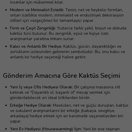
insanlar için mükemmel kılar.
Modern ve Minimalist Estetik:
Temiz, net ve heykelsi formları,
onları özellikle modern, minimalist ve endüstriyel dekorasyon
stilleri için vazgeçilmez bir tamamlayıcı yapar.
Form ve Çeşit Zenginliği:
Yüzlerce farklı şekil, boyut ve dokuda
kaktüs türü bulunur. Bu zenginlik, eşsiz ve kişiye özel
aranjmanlar yaratma imkanı sunar.
Kalıcı ve Anlamlı Bir Hediye:
Kaktüs, gücün, dayanıklılığın ve
zorlukların üstesinden gelmenin sembolüdür. Bu, onu kalıcı ve
anlamlı bir hediye seçeneği haline getirir.
Gönderim Amacına Göre Kaktüs Seçimi
Yeni İş veya Ofis Hediyesi Olarak:
Bir çalışma masasına stil
katmak ve "Dayanıklı ol, başarılı ol" mesajı vermek için
gönderilebilecek en ideal bitkilerden biridir.
Erkeğe Hediye Olarak:
Maskülen, net ve güçlü duruşları, kaktüs
ve sukulent aranjmanlarını bir erkeğe (babaya, sevgiliye,
arkadaşa) hediye etmek için en karizmatik seçeneklerden biri
yapar.
Yeni Ev Hediyesi (Housewarming) İçin:
Yeni bir eve taşınan