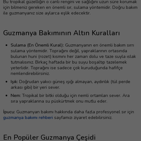
Bu tropikal güzelliğin o canlı rengini ve sağlığını uzun süre korumak
için bilmeniz gereken en önemli sır, sulama yöntemidir. Doğru bakım
ile guzmanyanız size aylarca eşlik edecektir.
Guzmanya Bakımının Altın Kuralları
Sulama (En Önemli Kural):
Guzmanyanın en önemli bakım sırrı
sulama yöntemidir. Toprağını değil, yapraklarının ortasında
bulunan huni (rozet) kısmını her zaman dolu ve taze suyla ıslak
tutmalısınız. Birkaç haftada bir bu suyu boşaltıp tazelemek
yeterlidir. Toprağını ise sadece çok kuruduğunda hafifçe
nemlendirebilirsiniz.
Işık:
Doğrudan yakıcı güneş ışığı almayan, aydınlık (tül perde
arkası gibi) bir yeri sever.
Nem:
Tropikal bir bitki olduğu için nemli ortamları sever. Ara
sıra yapraklarına su püskürtmek onu mutlu eder.
İpucu:
Guzmanyan bakımı hakkında daha fazla profesyonel sır için
guzmanya bakımı rehberi
sayfamızı ziyaret edebilirsiniz.
En Popüler Guzmanya Çeşidi