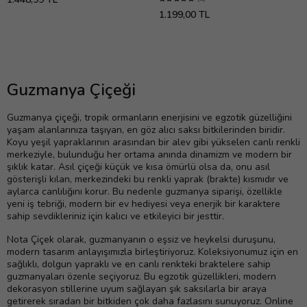
1.199,00 TL
Guzmanya Çiçeği
Guzmanya çiçeği, tropik ormanların enerjisini ve egzotik güzelliğini
yaşam alanlarınıza taşıyan, en göz alıcı saksı bitkilerinden biridir.
Koyu yeşil yapraklarının arasından bir alev gibi yükselen canlı renkli
merkeziyle, bulunduğu her ortama anında dinamizm ve modern bir
şıklık katar. Asıl çiçeği küçük ve kısa ömürlü olsa da, onu asıl
gösterişli kılan, merkezindeki bu renkli yaprak (brakte) kısmıdır ve
aylarca canlılığını korur. Bu nedenle guzmanya siparişi, özellikle
yeni iş tebriği, modern bir ev hediyesi veya enerjik bir karaktere
sahip sevdikleriniz için kalıcı ve etkileyici bir jesttir.
Nota Çiçek olarak, guzmanyanın o eşsiz ve heykelsi duruşunu,
modern tasarım anlayışımızla birleştiriyoruz. Koleksiyonumuz için en
sağlıklı, dolgun yapraklı ve en canlı renkteki braktelere sahip
guzmanyaları özenle seçiyoruz. Bu egzotik güzellikleri, modern
dekorasyon stillerine uyum sağlayan şık saksılarla bir araya
getirerek sıradan bir bitkiden çok daha fazlasını sunuyoruz. Online