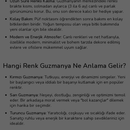
Uzun Süre Renkli Kalma:
Guzmanyanın merkezindeki renkli
brakte kısmı, solmadan aylarca (3 ila 6 ay) canlı ve parlak
görünümünü korur. Bu, onu son derece kalıcı bir hediye yapar.
Kolay Bakım:
Püf noktasını öğrendikten sonra bakımı en kolay
bitkilerden biridir. Yoğun temposu olan veya bitki bakımında
yeni olanlar için bile idealdir.
Modern ve Enerjik Atmosfer:
Canlı renkleri ve net hatlarıyla,
özellikle modern, minimalist ve bohem tarzda dekore edilmiş
evlere ve ofislere mükemmel uyum sağlar.
Hangi Renk Guzmanya Ne Anlama Gelir?
Kırmızı Guzmanya:
Tutkuyu, enerjiyi ve dinamizmi simgeler. Yeni
bir başlangıcı veya iddialı bir başarıyı kutlamak için en popüler
renktir.
Sarı Guzmanya:
Neşeyi, dostluğu, zenginliği ve optimizmi temsil
eder. Bir arkadaşa moral vermek veya "bol kazançlar" dilemek
için harika bir seçimdir.
Turuncu Guzmanya:
Yaratıcılığı, coşkuyu ve sıcaklığı ifade eder.
Sanatçı ruhlu veya enerjik bir karaktere sahip sevdikleriniz için
idealdir.