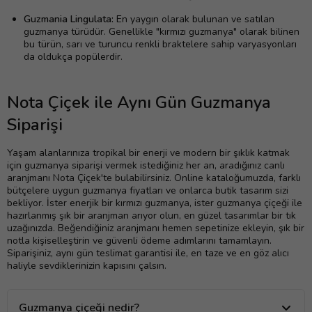
Guzmania Lingulata:
En yaygın olarak bulunan ve satılan
guzmanya türüdür. Genellikle "kırmızı guzmanya" olarak bilinen
bu türün, sarı ve turuncu renkli braktelere sahip varyasyonları
da oldukça popülerdir.
Nota Çiçek ile Aynı Gün Guzmanya
Siparişi
Yaşam alanlarınıza tropikal bir enerji ve modern bir şıklık katmak
için guzmanya siparişi vermek istediğiniz her an, aradığınız canlı
aranjmanı Nota Çiçek'te bulabilirsiniz. Online kataloğumuzda, farklı
bütçelere uygun guzmanya fiyatları ve onlarca butik tasarım sizi
bekliyor. İster enerjik bir kırmızı guzmanya, ister guzmanya çiçeği ile
hazırlanmış şık bir aranjman arıyor olun, en güzel tasarımlar bir tık
uzağınızda. Beğendiğiniz aranjmanı hemen sepetinize ekleyin, şık bir
notla kişiselleştirin ve güvenli ödeme adımlarını tamamlayın.
Siparişiniz, aynı gün teslimat garantisi ile, en taze ve en göz alıcı
haliyle sevdiklerinizin kapısını çalsın.
Guzmanya çiçeği nedir?