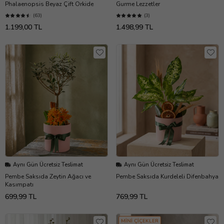
Phalaenopsis Beyaz Çift Orkide
Gurme Lezzetler
(63)
(3)
1.199,00 TL
1.498,99 TL
Aynı Gün Ücretsiz Teslimat
Aynı Gün Ücretsiz Teslimat
Pembe Saksıda Zeytin Ağacı ve
Pembe Saksıda Kurdeleli Difenbahya
Kasımpatı
699,99 TL
769,99 TL
MİNİ ÇİÇEKLER