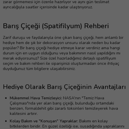
zarar görmemesi için özenle hazırlıyor ve aynı gün teslimat
ayrıcalığıyla saatler içerisinde kadar ulaştırıyoruz.
Barış Çiçeği (Spatifilyum) Rehberi
Zarif duruşu ve faydalarıyla öne çıkan barış çiçeği, hem anlamlı bir
hediye hem de şık bir dekorasyon unsuru olarak neden bu kadar
popüler? Bir barış çiçeği hediye etmeye karar verdiniz ama hangi
durum için en uygun olduğunu veya bakımının nasıl yapıldığını mı
merak ediyorsunuz? Size özel hazırladığımız detaylı spatifilyum
seçim ve bakım rehberi ile siparişinizi oluşturmadan önce ihtiyaç
duyduğunuz tüm bilgilere ulaşabilirsiniz.
Hediye Olarak Barış Çiçeğinin Avantajları
Mükemmel Hava Temizleyici:
NASA'nın "Temiz Hava
Çalışması"nda yer alan barış çiçeği, bulunduğu ortamdaki
benzen, formaldehit gibi zararlı toksinleri temizleyerek hava
kalitesini artırır.
Kolay Bakım ve "Konuşan" Yapraklar:
Bakımı en kolay
bitkilerden biridir. En güzel özelliği ise, susadığında yapraklarını