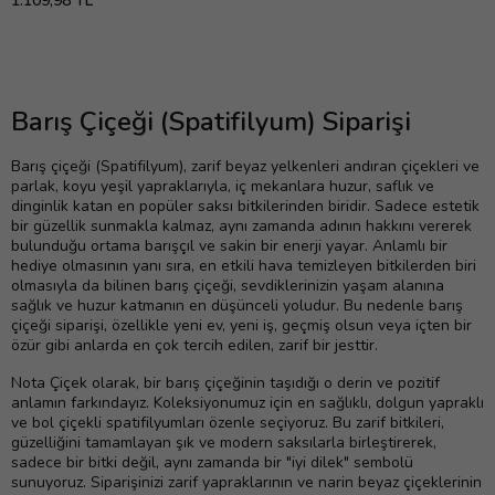
1.109,98 TL
Barış Çiçeği (Spatifilyum) Siparişi
Barış çiçeği (Spatifilyum), zarif beyaz yelkenleri andıran çiçekleri ve
parlak, koyu yeşil yapraklarıyla, iç mekanlara huzur, saflık ve
dinginlik katan en popüler saksı bitkilerinden biridir. Sadece estetik
bir güzellik sunmakla kalmaz, aynı zamanda adının hakkını vererek
bulunduğu ortama barışçıl ve sakin bir enerji yayar. Anlamlı bir
hediye olmasının yanı sıra, en etkili hava temizleyen bitkilerden biri
olmasıyla da bilinen barış çiçeği, sevdiklerinizin yaşam alanına
sağlık ve huzur katmanın en düşünceli yoludur. Bu nedenle barış
çiçeği siparişi, özellikle yeni ev, yeni iş, geçmiş olsun veya içten bir
özür gibi anlarda en çok tercih edilen, zarif bir jesttir.
Nota Çiçek olarak, bir barış çiçeğinin taşıdığı o derin ve pozitif
anlamın farkındayız. Koleksiyonumuz için en sağlıklı, dolgun yapraklı
ve bol çiçekli spatifilyumları özenle seçiyoruz. Bu zarif bitkileri,
güzelliğini tamamlayan şık ve modern saksılarla birleştirerek,
sadece bir bitki değil, aynı zamanda bir "iyi dilek" sembolü
sunuyoruz. Siparişinizi zarif yapraklarının ve narin beyaz çiçeklerinin