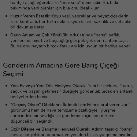
hafifçe aşağı eğerek size "beni sula" demesidir. Bu, bitki
bakımında yeni olanlar için bile onu ideal kılar.
Huzur Veren Estetik:
Koyu yeşil yapraklar ve beyaz çiçeklerin
zarif kontrastı, her türlü dekorasyon stiline sakinlik ve sofistike
bir dokunuş katar.
Derin Anlam ve Çok Yönlülük:
Adı üstünde "barış", saflık,
yenilenme, umut ve başsağlığı gibi pek çok derin anlam taşır.
Bu da onu hayatın birçok farklı anı için uygun bir hediye yapar.
Gönderim Amacına Göre Barış Çiçeği
Seçimi
Yeni Ev veya Yeni Ofis Hediyesi Olarak:
Yeni bir mekana "huzur,
sağlık ve başarı getirmesi" dileğiyle gönderilebilecek en anlamlı
hediyelerden biridir.
"Geçmiş Olsun" Dileklerini İletmek İçin:
Hem moral veren zarif
görünümü hem de hava temizleme özelliğiyle, iyileşme
sürecindeki bir sevdiğinize göndermek için son derece
düşünceli bir seçimdir.
Özür Dileme ve Barışma Hediyesi Olarak:
Adının taşıdığı "barış"
mesajı, kırgınlıkları onarmak ve yeniden bir araya gelme niyetini