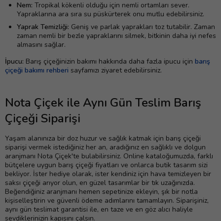
Nem:
Tropikal kökenli olduğu için nemli ortamları sever.
Yapraklarına ara sıra su püskürterek onu mutlu edebilirsiniz.
Yaprak Temizliği:
Geniş ve parlak yaprakları toz tutabilir. Zaman
zaman nemli bir bezle yapraklarını silmek, bitkinin daha iyi nefes
almasını sağlar.
İpucu:
Barış çiçeğinizin bakımı hakkında daha fazla ipucu için
barış
çiçeği bakımı rehberi
sayfamızı ziyaret edebilirsiniz.
Nota Çiçek ile Aynı Gün Teslim Barış
Çiçeği Siparişi
Yaşam alanınıza bir doz huzur ve sağlık katmak için barış çiçeği
siparişi vermek istediğiniz her an, aradığınız en sağlıklı ve dolgun
aranjmanı Nota Çiçek'te bulabilirsiniz. Online kataloğumuzda, farklı
bütçelere uygun barış çiçeği fiyatları ve onlarca butik tasarım sizi
bekliyor. İster hediye olarak, ister kendiniz için hava temizleyen bir
saksı çiçeği arıyor olun, en güzel tasarımlar bir tık uzağınızda.
Beğendiğiniz aranjmanı hemen sepetinize ekleyin, şık bir notla
kişiselleştirin ve güvenli ödeme adımlarını tamamlayın. Siparişiniz,
aynı gün teslimat garantisi ile, en taze ve en göz alıcı haliyle
sevdiklerinizin kapısını çalsın.