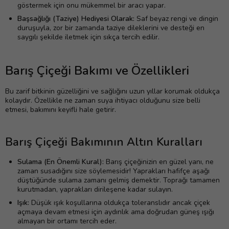
göstermek için onu mükemmel bir aracı yapar.
Başsağlığı (Taziye) Hediyesi Olarak:
Saf beyaz rengi ve dingin
duruşuyla, zor bir zamanda taziye dileklerini ve desteği en
saygılı şekilde iletmek için sıkça tercih edilir.
Barış Çiçeği Bakımı ve Özellikleri
Bu zarif bitkinin güzelliğini ve sağlığını uzun yıllar korumak oldukça
kolaydır. Özellikle ne zaman suya ihtiyacı olduğunu size belli
etmesi, bakımını keyifli hale getirir.
Barış Çiçeği Bakımının Altın Kuralları
Sulama (En Önemli Kural):
Barış çiçeğinizin en güzel yanı, ne
zaman susadığını size söylemesidir! Yaprakları hafifçe aşağı
düştüğünde sulama zamanı gelmiş demektir. Toprağı tamamen
kurutmadan, yaprakları dirileşene kadar sulayın.
Işık:
Düşük ışık koşullarına oldukça toleranslıdır ancak çiçek
açmaya devam etmesi için aydınlık ama doğrudan güneş ışığı
almayan bir ortamı tercih eder.