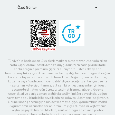
Özel Günler
Türkiye’nin önde gelen lüks çiçek markası olma vizyonuyla yola çıkan
Nota Çiçek olarak, sevdiklerinize duygularınızı en zarif şekilde ifade
edebileceğiniz premium çiçekler sunuyoruz. Estetik detaylarla
tasarlanmış lüks çiçek düzenlemeleri, hem şıklığı hem de duygusal değeri
bir arada taşıyarak her anı unutulmaz kılar. Doğum günü, yıldönümü,
kutlama veya “sadece içimden geldi” diyebileceğiniz anlar için özenle
hazırlanan koleksiyonlarımız, stil sahibi bir jest arayanlar için ideal
seçeneklerdir. Aynı gün ücretsiz teslimat hizmeti, güvenli ödeme
seçenekleri ve geniş zaman aralığıyla teslim imkânı sayesinde, yoğun
hayat temposu içinde bile sevdiklerinize kolayca ulaşmanızı sağlıyoruz.
Online sipariş seçeneğiyle birkaç tıklamayla çiçek gönderebilir, mobil
uygulamamız üzerinden her an premium çiçek dünyasını keşfetmenin
keyfini yaşayabilirsiniz. Modern, zarif ve duyguları en ince şekilde
yansıtan tasarımlarla, Nota Çiçek her zaman yanınızda.