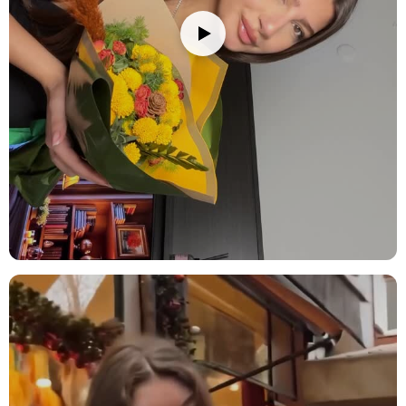
Sevgililer Günü:
Zarif sunumuyla sevdiklerinize duygularınızı ifade
etmenin şık bir yoludur.
Yeni İş ve Tebrik:
Çalışma alanlarına tazelik katan görünümüyle
başarı kutlamaları için idealdir.
Geçmiş Olsun:
Sakin ve dingin atmosferiyle iyileşme dileklerinizi
iletebileceğiniz nazik bir seçimdir.
Ürün içeriğinde neler var?
Spatifilyum (Barış Çiçeği):
Zarif beyaz yelken yaprakları ve parlak
yeşil dokusuyla aranjmanın merkezinde yer alan, huzur ve sadeliği
simgeleyen canlı bitkidir.
Mor Luna:
Mor tonlarıyla kompozisyona doğal bir hareket katan,
tasarıma dokusal zenginlik kazandıran kurutulmuş dekoratif
detaydır.
Başak Buğday:
Altın sarısı başaklarıyla bereketi ve doğallığı
çağrıştıran, aranjmana kır esintisi katan tamamlayıcı öğedir.
Kurutulmuş Limon:
Sıcak renk tonu ve doğal dokusuyla
kompozisyona mevsimsel bir sıcaklık ve görsel denge ekleyen
detaydır.
Ruskos:
Koyu yeşil yapraklarıyla aranjmana dolgunluk ve tazelik
hissi veren yardımcı yeşilliktir.
Yeşil Aspidistra:
Geniş ve gösterişli yapraklarıyla kompozisyona
zemin oluşturan, tasarımı çerçeveleyen dayanıklı yeşilliktir.