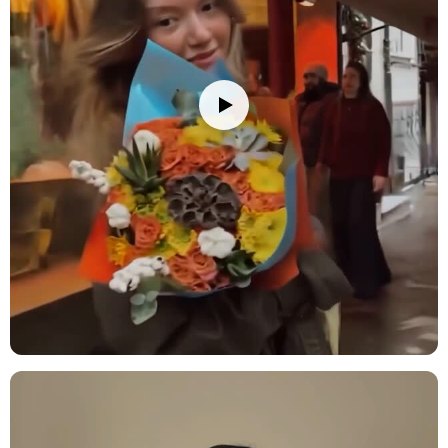
Yuvarlak Kokolin ve Çikolata Kutusu:
Kokolin ve çikolatanın bir
arada sunulduğu, aranjmanı tatlı bir sürprizle taçlandıran şık hediye
kutusudur.
Bakım İpuçları
Spatifilyum bitkisi, dolaylı ışığı tercih eder; bu nedenle bitkinizi
doğrudan güneş ışığından koruyarak aydınlık bir yerde
konumlandırmanız önerilir. Toprağının sürekli nemli kalması
önemlidir, ancak aşırı sulamaktan kaçınmalısınız; toprak sulu
kalmamalıdır. Bitkiniz için ideal sıcaklık aralığı 10°C ile 28°C
arasında olmalıdır. Bu sıcaklık aralığında bitkiniz en iyi şekilde
gelişecektir. Spatifilyum bitkinizin sağlıklı kalması için düzenli
sulama yaparak ve uygun ışık koşullarında muhafaza ederek,
bitkinizin canlılığını uzun süre koruyabilirsiniz.
Saklama Önerisi:
Serin ve kuru yerde (+18/+22°C'de) muhafaza
ediniz. Buzdolabına koymayınız.
Saksı/vazo, sert ve dayanıklı bir plastik türü olan polimer
malzemeden üretilmiştir.
Not:
Stok durumuna göre kırpık kağıtları renginde ve ürünlerde
ufak değişiklikler olabilir.
Stok durumuna göre ürünlerde ufak değişiklikler olabilir.