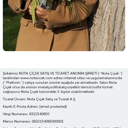
Şirketimiz NOTA ÇİÇEK SATIŞ VE TİCARET ANONİM ŞİRKETİ (“ Nota Çiçek ”)
tarafından www.notacicek.com adresi internet sitesi ve uygulamalarımızda
(“ Platform ”) satışa sunulan ürünler aşağıda yer almaktadır. Satıcı Nota
Çiçek olsa da ürünün imalatçısı/ithalatçısı/yetkili temsilcisi/ifa hizmet
sağlayıcısı Nota Çiçek haricindeki 3. kişiler olabilmektedir.
Ticaret Ünvanı: Nota Çiçek Satış ve Ticaret A.Ş.
Kayıtlı E-Posta Adresi:
[email protected]
Vergi Numarası: 6321540650
Mersis Numarası: 0632154065000001