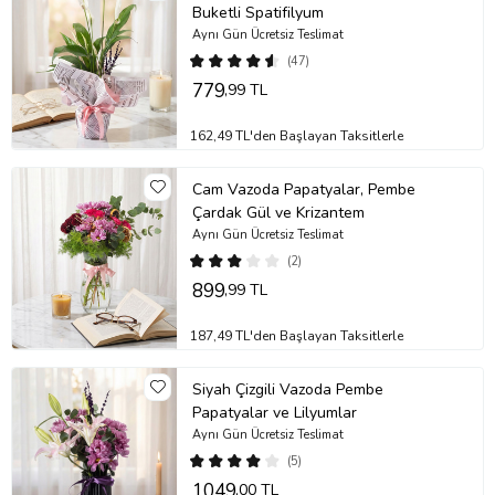
konumlandırmanız önerilir. Toprağının sürekli nemli kalması
Buketli Spatifilyum
önemlidir, ancak aşırı sulamaktan kaçınmalısınız; toprak sulu
Aynı Gün Ücretsiz Teslimat
kalmamalıdır. Bitkiniz için ideal sıcaklık aralığı 10°C ile 28°C
(47)
arasında olmalıdır. Bu sıcaklık aralığında bitkiniz en iyi şekilde
779
,99 TL
gelişecektir. Spatifilyum bitkinizin sağlıklı kalması için düzenli
sulama yaparak ve uygun ışık koşullarında muhafaza ederek,
bitkinizin canlılığını uzun süre koruyabilirsiniz.
162,49 TL'den Başlayan Taksitlerle
Stok durumuna göre ürünlerde ufak değişiklikler olabilir.
Cam Vazoda Papatyalar, Pembe
Ürün Kodu:
nob115
Çardak Gül ve Krizantem
Aynı Gün Ücretsiz Teslimat
(2)
899
,99 TL
187,49 TL'den Başlayan Taksitlerle
Siyah Çizgili Vazoda Pembe
Papatyalar ve Lilyumlar
Aynı Gün Ücretsiz Teslimat
(5)
1049
,00 TL