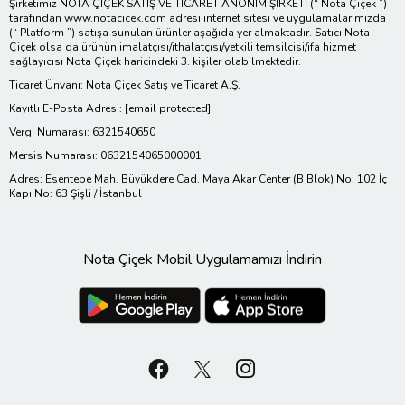
Şirketimiz NOTA ÇİÇEK SATIŞ VE TİCARET ANONİM ŞİRKETİ (“ Nota Çiçek ”)
tarafından www.notacicek.com adresi internet sitesi ve uygulamalarımızda
(“ Platform ”) satışa sunulan ürünler aşağıda yer almaktadır. Satıcı Nota
Çiçek olsa da ürünün imalatçısı/ithalatçısı/yetkili temsilcisi/ifa hizmet
sağlayıcısı Nota Çiçek haricindeki 3. kişiler olabilmektedir.
Ticaret Ünvanı: Nota Çiçek Satış ve Ticaret A.Ş.
Kayıtlı E-Posta Adresi:
[email protected]
Vergi Numarası: 6321540650
Mersis Numarası: 0632154065000001
Adres: Esentepe Mah. Büyükdere Cad. Maya Akar Center (B Blok) No: 102 İç
Kapı No: 63 Şişli / İstanbul
Nota Çiçek Mobil Uygulamamızı İndirin