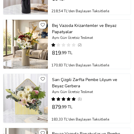
218,54 TL'den Başlayan Taksitlerle
Bej Vazoda Krizantemler ve Beyaz
Papatyalar
Aynı Gün Ücretsiz Teslimat
(2)
819
,99 TL
170,83 TL'den Başlayan Taksitlerle
Sarı Çizgili Zarfta Pembe Lilyum ve
Beyaz Gerbera
Aynı Gün Ücretsiz Teslimat
(1)
879
,99 TL
183,33 TL'den Başlayan Taksitlerle
Beyaz Vazoda Papatyalar ve Pembe