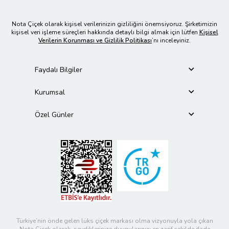
Nota Çiçek olarak kişisel verilerinizin gizliliğini önemsiyoruz. Şirketimizin
kişisel veri işleme süreçleri hakkında detaylı bilgi almak için lütfen
Kişisel
Verilerin Korunması ve Gizlilik Politikası
’nı inceleyiniz.
Faydalı Bilgiler
Kurumsal
Özel Günler
Türkiye’nin önde gelen lüks çiçek markası olma vizyonuyla yola çıkan
Nota Çiçek olarak, sevdiklerinize duygularınızı en zarif şekilde ifade