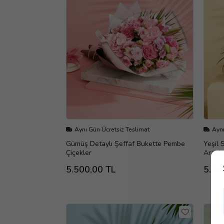
Aynı Gün Ücretsiz Teslimat
Aynı
Gümüş Detaylı Şeffaf Bukette Pembe
Yeşil 
Çiçekler
Aranj
5.500,00 TL
5.00