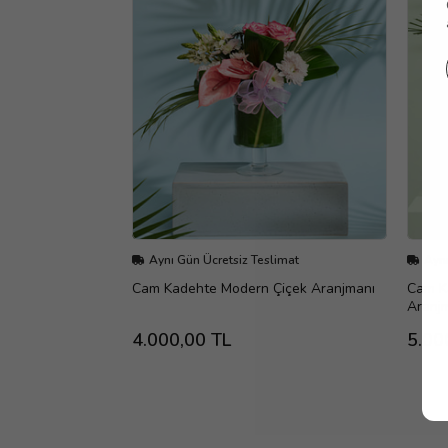
Aynı Gün Ücretsiz Teslimat
Aynı
Cam Kadehte Modern Çiçek Aranjmanı
Cam K
Aranj
4.000,00 TL
5.00