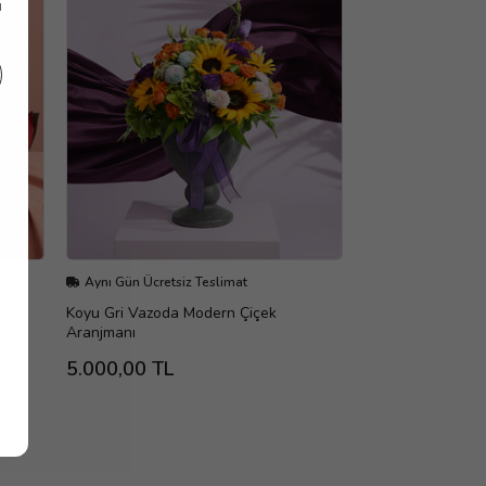
ı
Aynı Gün Ücretsiz Teslimat
l
Koyu Gri Vazoda Modern Çiçek
Aranjmanı
5.000,00 TL