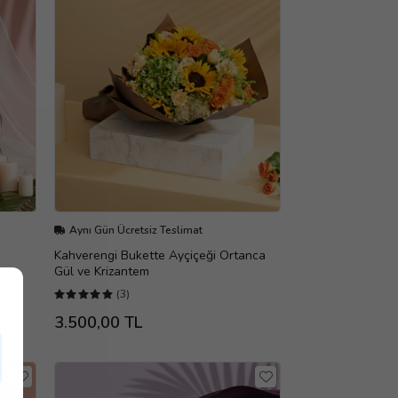
Aynı Gün Ücretsiz Teslimat
Kahverengi Bukette Ayçiçeği Ortanca
Gül ve Krizantem
(3)
3.500,00 TL