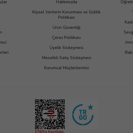
ular
Hakkımızda
Öğretm
Kişisel Verilerin Korunması ve Gizlilik
Politikası
Kadı
Ürün Güvenliği
rı
Sevgi
Çerez Politikası
reci
Anne
Üyelik Sözleşmesi
rleri
Baba
Mesafeli Satış Sözleşmesi
Kurumsal Müşterilerimiz