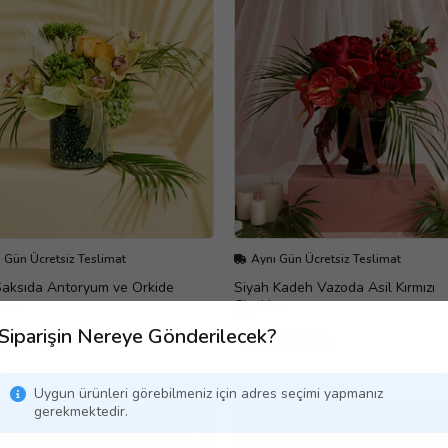
 Gün Ücretsiz Teslimat
Aynı Gün Ücretsiz Teslimat
Saksıda Antoryum ve Orkide
Siyah Kadeh Vazoda Asil Kırmızı
manı
Çiçekler
Siparişin Nereye Gönderilecek?
0,00 TL
4.000,00 TL
Uygun ürünleri görebilmeniz için adres seçimi yapmanız
gerekmektedir.