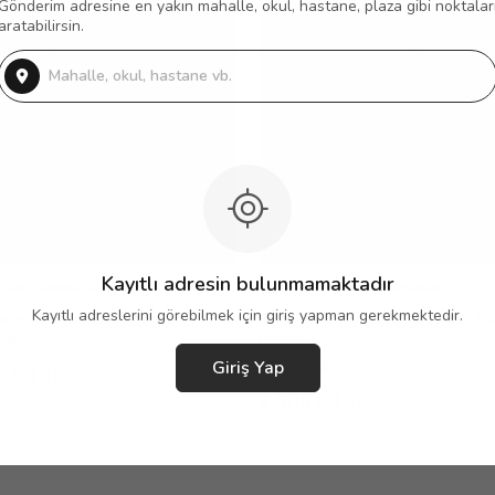
Gönderim adresine en yakın mahalle, okul, hastane, plaza gibi noktalar
aratabilirsin.
Kayıtlı adresin bulunmamaktadır
 Gün Ücretsiz Teslimat
Aynı Gün Ücretsiz Teslimat
Kayıtlı adreslerini görebilmek için giriş yapman gerekmektedir.
adeh Vazoda Beyaz Çiçek
Siyah ve Kırmızı Bukette Kırmızı Gü
manı
Buketi
Giriş Yap
(1)
0,00 TL
2.500,00 TL