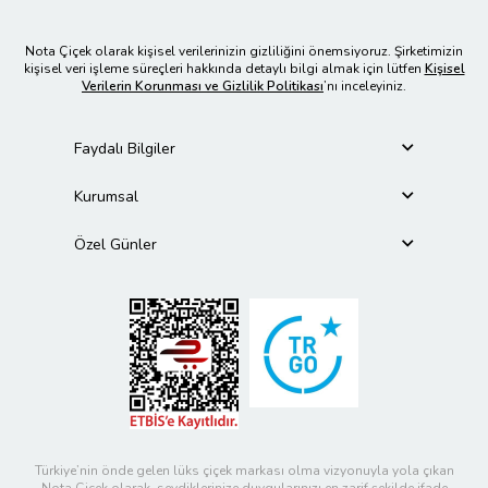
Nota Çiçek olarak kişisel verilerinizin gizliliğini önemsiyoruz. Şirketimizin
kişisel veri işleme süreçleri hakkında detaylı bilgi almak için lütfen
Kişisel
Verilerin Korunması ve Gizlilik Politikası
’nı inceleyiniz.
Faydalı Bilgiler
Kurumsal
Özel Günler
Türkiye’nin önde gelen lüks çiçek markası olma vizyonuyla yola çıkan
Nota Çiçek olarak, sevdiklerinize duygularınızı en zarif şekilde ifade