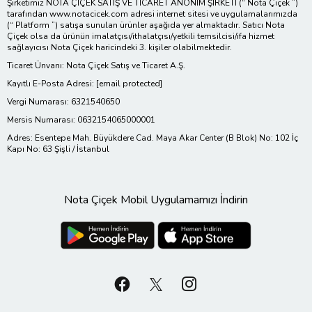
Şirketimiz NOTA ÇİÇEK SATIŞ VE TİCARET ANONİM ŞİRKETİ (“ Nota Çiçek ”)
tarafından www.notacicek.com adresi internet sitesi ve uygulamalarımızda
(“ Platform ”) satışa sunulan ürünler aşağıda yer almaktadır. Satıcı Nota
Çiçek olsa da ürünün imalatçısı/ithalatçısı/yetkili temsilcisi/ifa hizmet
sağlayıcısı Nota Çiçek haricindeki 3. kişiler olabilmektedir.
Ticaret Ünvanı: Nota Çiçek Satış ve Ticaret A.Ş.
Kayıtlı E-Posta Adresi:
[email protected]
Vergi Numarası: 6321540650
Mersis Numarası: 0632154065000001
Adres: Esentepe Mah. Büyükdere Cad. Maya Akar Center (B Blok) No: 102 İç
Kapı No: 63 Şişli / İstanbul
Nota Çiçek Mobil Uygulamamızı İndirin