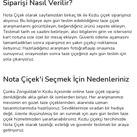
Siparişi Nasıl Verilir?
Nota Çiçek olarak sayfamızdan birkaç tık ile Kozlu çiçek siparişinizi
alıyoruz. Bu bölgeye aynı gün teslim edebildiğimiz taze çiçek
aranjmanlarını görüntüleyin, beğendiğiniz ürünü sepete ekleyin.
Teslimat tarih ve saatini belirleyin, alıcı bilgilerini girin ve isterseniz
kart notuna size özel bir mesaj ekleyin. Güvenli ödeme aşamasını
tamamladıktan sonra siparişinizi en yakın çiçekçi noktamıza
iletiyoruz. Hazırladığımız aranjmanı fotoğraflayıp onayınıza
sunuyoruz; onayınızdan sonra taze çiçeğinizi aynı gün teslim için
yola çıkarıyoruz.
Nota Çiçek'i Seçmek İçin Nedenleriniz
Çünkü Zonguldak'ın Kozlu ilçesinde online taze çiçek siparişi
denildiğinde akla gelen ilk isimlerden biriyiz. Her aranjmanımızı
mevsimin en güzel taze çiçeklerinden, alanında uzman
tasarımcılarımızla hazırlıyoruz. Sevdiklerinize sıradan bir hediye
değil, özenle düşünülmüş bir an sunmak için aynı gün teslim taze
çiçek hizmetimizden yararlanabilirsiniz. Kozlu çiçekçi tercihinizde
Nota Çiçek olarak tazeliği, estetiği ve güvenilir teslimatı bir araya
getiriyoruz.