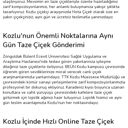
ulaştırıyoruz. Mevsimin en taze çiçekleriyle özenle hazırladığımız
zarif kompozisyonlarımızı, her anlamlı buluşmanıza yakışır şıklıkta
tasarlıyoruz. Kozlu çiçekçi arayışınızda Nota Çiçek olarak size en
yakın çiçekçiniziz; aynı gün ve ücretsiz teslimatla yanınızdayız.
Kozlu'nun Önemli Noktalarına Aynı
Gün Taze Çiçek Gönderimi
Zonguldak Bülent Ecevit Üniversitesi Sağlık Uygulama ve
Araştırma Hastanesi'nde tedavi gören yakınlarınıza iyileşme
dileğinizi taze çiçeklerle iletiyoruz. BEÜN Kozlu kampüsü çevresinde
öğrenim gören sevdiklerinize moral verecek canlı çiçek
aranjmanlarımızla yanlarındayız. TTK Kozlu Müessese Müdürlüğü ve
çevresindeki kömür sanayi yerleşimlerine zarif kompozisyonlarımızla
profesyonel bir dokunuş ekliyoruz. Karadeniz kıyısı boyunca uzanan
konutlara ve sahil yürüyüşü çevresindeki kafelere taze çiçek
götürmek için lojistik ağımızı hazır tutuyoruz. Lojistik hızımız ve aynı
gün teslim avantajımızla Kozlu'nun her noktasındayız.
Kozlu İçinde Hızlı Online Taze Çiçek