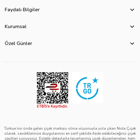
Faydalı Bilgiler
Sıkça Sorulan Sorular
Kurumsal
Bize Ulaşın
Hakkımızda
Site Haritası
Özel Günler
Kişisel Verilerin Korunması ve Gizlilik Politikası
Teslimat İpuçları
Öğretmenler Günü Çiçekleri
Ürün Güvenliği
Görsel Kontrol Süreci
Yılbaşı Çiçekleri
Çerez Politikası
Ürün Sıralama Kriterleri
Kadınlar Günü Çiçekleri
Üyelik Sözleşmesi
Çiçek Bakımı
Sevgililer Günü Çiçekleri
Mesafeli Satış Sözleşmesi
Çiçek Notları
Anneler Günü Çiçekleri
Kurumsal Müşterilerimiz
Babalar Günü Çiçekleri
Türkiye’nin önde gelen çiçek markası olma vizyonuyla yola çıkan Nota Çiçek
olarak, sevdiklerinize duygularınızı en zarif şekilde ifade edebileceğiniz çiçek
çeşitleri sunuyoruz. Estetik detaylarla tasarlanmış çiçek düzenlemeleri, hem