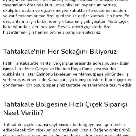
tasarımların ötesinde kuru lotus bitkileri, hypericum berries,
okaliptus dalları ve egzotik meyve kabukları ile süslenen modern
ve zarif tasarımlarımız, özel günlerinize değer katmak için hazır. En
özel anlarınız için birbirinden şık tasarım çiçek çeşitleri Nota Çiçek
kataloğunda sizleri bekliyor. Sevdiklerinizi çiçeklerle özel
hissettirmek için hemen online sipariş verebilirsiniz.
Tahtakale'nin Her Sokağını Biliyoruz
Fatih Tahtakale’de hanlar ve çarşılar arasında adres bulmak bizim
işimiz. İster
Mısır Çarşısı
ve
Rüstem Paşa Camii
çevresindeki
dükkânlara, ister
Eminönü İskeleleri
ve Mahmutpaşa yönündeki iş
yerlerine, isterseniz de Kapalıçarşı’ya komşu ofislere tebrik çiçekleri
göndermek için olsun; siparişiniz taptaze ve zamanında teslim edilir.
Tahtakale Bölgesine Hızlı Çiçek Siparişi
Nasıl Verilir?
Tahtakale çiçek siparişi sayfamızda, bu bölgeye aynı gün teslim
edilebilecek tüm çiçekleri görüntüleyebilirsiniz. Beğendiğiniz ürünü
seçin, teslimat günü ve saatini belirleyin, adres bilgilerinizi ekleyin.