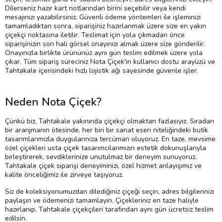
Dilerseniz hazır kart notlarından birini seçebilir veya kendi
mesajınızı yazabilirsiniz. Güvenli ödeme yöntemleri ile işleminizi
tamamladıktan sonra, siparişiniz hazırlanmak üzere size en yakın
çiçekçi noktasına iletilir. Teslimat için yola çıkmadan önce
siparişinizin son hali görsel onayınızı almak üzere size gönderilir.
Onayınızla birlikte ürününüz aynı gün teslim edilmek üzere yola
çıkar. Tüm sipariş süreciniz Nota Çiçek'in kullanıcı dostu arayüzü ve
Tahtakale içerisindeki hızlı lojistik ağı sayesinde güvenle işler.
Neden Nota Çiçek?
Çünkü biz, Tahtakale yakınında çiçekçi olmaktan fazlasıyız. Sıradan
bir aranjmanın ötesinde, her biri bir sanat eseri niteliğindeki butik
tasarımlarımızla duygularınıza tercüman oluyoruz. En taze, mevsime
özel çiçekleri usta çiçek tasarımcılarımızın estetik dokunuşlarıyla
birleştirerek, sevdiklerinize unutulmaz bir deneyim sunuyoruz.
Tahtakale çiçek siparişi deneyiminizi, özel hizmet anlayışımız ve
kalite önceliğimiz ile zirveye taşıyoruz.
Siz de koleksiyonumuzdan dilediğiniz çiçeği seçin, adres bilgilerinizi
paylaşın ve ödemenizi tamamlayın. Çiçekleriniz en taze haliyle
hazırlanıp, Tahtakale çiçekçileri tarafından aynı gün ücretsiz teslim
edilsin.