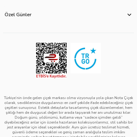
Bize Ulaşın
Hakkımızda
Site Haritası
Özel Günler
Kişisel Verilerin Korunması ve Gizlilik Politikası
Teslimat İpuçları
Öğretmenler Günü Çiçekleri
Ürün Güvenliği
Görsel Kontrol Süreci
Yılbaşı Çiçekleri
Çerez Politikası
Ürün Sıralama Kriterleri
Kadınlar Günü Çiçekleri
Üyelik Sözleşmesi
Çiçek Bakımı
Sevgililer Günü Çiçekleri
Mesafeli Satış Sözleşmesi
Çiçek Notları
Anneler Günü Çiçekleri
Kurumsal Müşterilerimiz
Babalar Günü Çiçekleri
Türkiye’nin önde gelen çiçek markası olma vizyonuyla yola çıkan Nota Çiçek
olarak, sevdiklerinize duygularınızı en zarif şekilde ifade edebileceğiniz çiçek
çeşitleri sunuyoruz. Estetik detaylarla tasarlanmış çiçek düzenlemeleri, hem
şıklığı hem de duygusal değeri bir arada taşıyarak her anı unutulmaz kılar.
Doğum günü, yıldönümü, kutlama veya “sadece içimden geldi”
diyebileceğiniz anlar için özenle hazırlanan koleksiyonlarımız, stil sahibi bir
jest arayanlar için ideal seçeneklerdir. Aynı gün ücretsiz teslimat hizmeti,
güvenli ödeme seçenekleri ve geniş zaman aralığıyla teslim imkânı
sayesinde, yoğun hayat temposu içinde bile sevdiklerinize kolayca