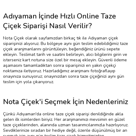
Adıyaman İçinde Hızlı Online Taze
Çiçek Siparişi Nasıl Verilir?
Nota Çiçek olarak sayfamızdan birkaç tık ile Adıyaman çiçek
siparişinizi alıyoruz. Bu bölgeye aynı gün teslim edebildiğimiz taze
çiçek aranjmanlarını görüntüleyin, beğendiğiniz ürünü sepete
ekleyin. Teslimat tarih ve saatini belirleyin, alıcı bilgilerini girin ve
isterseniz kart notuna size özel bir mesaj ekleyin. Güvenli ödeme
aşamasını tamamladıktan sonra siparişinizi en yakın çiçekçi
noktamıza iletiyoruz. Hazırladığımız aranjmanı fotoğraflayıp
onayınıza sunuyoruz; onayınızdan sonra taze çiçeğinizi aynı gün
teslim için yola çıkarıyoruz.
Nota Çiçek'i Seçmek İçin Nedenleriniz
Çünkü Adıyaman'da online taze çiçek siparişi denildiğinde akla
gelen ilk isimlerden biriyiz. Her aranjmanımızı mevsimin en güzel
taze çiçeklerinden, alanında uzman tasarımcılarımızla hazırlıyoruz.
Sevdiklerinize sıradan bir hediye değil, özenle düşünülmüş bir an
sunmak için aynı gün teslim taze çiçek hizmetimizden