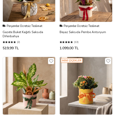
Perşembe Ücretsiz Teslimat
Perşembe Ücretsiz Teslimat
Gazete Buket Kağıtlı Saksıda
Beyaz Saksıda Pembe Antoryum
Difenbahya
(2)
(13)
519,99 TL
1.099,00 TL
MİNİ ÇİÇEKLER