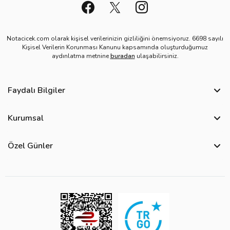
Notacicek.com olarak kişisel verilerinizin gizliliğini önemsiyoruz. 6698 sayılı
Kişisel Verilerin Korunması Kanunu kapsamında oluşturduğumuz
aydınlatma metnine
buradan
ulaşabilirsiniz.
Faydalı Bilgiler
Sıkça Sorulan Sorular
Kurumsal
Bize Ulaşın
Hakkımızda
Site Haritası
Özel Günler
Kişisel Verilerin Korunması ve Gizlilik Politikası
Teslimat İpuçları
Öğretmenler Günü Çiçekleri
Ürün Güvenliği
Görsel Kontrol Süreci
Yılbaşı Çiçekleri
Çerez Politikası
Ürün Sıralama Kriterleri
Kadınlar Günü Çiçekleri
Üyelik Sözleşmesi
Çiçek Bakımı
Sevgililer Günü Çiçekleri
Mesafeli Satış Sözleşmesi