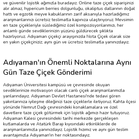
ve güvenilir lojistik ağımızla buradayız. Online taze çiçek siparişinizi
alır almaz, hypericum berries dolgunluğu, okaliptus dallarının doğal
hattı ve egzotik meyve kabuklarının zarif aksanıyla hazırladığımız
aranjmanlarınızı ücretsiz teslimatla kapınıza ulaştırıyoruz. Mevsimin
en taze çiçekleriyle süslediğimiz özel kompozisyonlarımızı, her
anlamlı günde sevdiklerinizin yüzünü güldürecek şıklıkta
hazırlıyoruz. Adıyaman çiçekçi arayışınızda Nota Çiçek olarak size
en yakın çiçekçiniziz; aynı gün ve ücretsiz teslimatla yanınızdayız.
Adıyaman'ın Önemli Noktalarına Aynı
Gün Taze Çiçek Gönderimi
Adıyaman Üniversitesi kampüsü ve çevresinde okuyan
sevdiklerinize motivasyon olacak canlı çiçek aranjmanlarımızla
yanlarındayız. Adıyaman Devlet Hastanesi'nde tedavi gören
yakınlarınıza iyileşme dileğinizi taze çiçeklerle iletiyoruz. Kahta ilçesi
yönünde Nemrut Dağı çevresindeki konaklamalara ve özel
davetlere taze çiçek götürmek için lojistik ağımızı hazır tutuyoruz.
Adıyaman Kalesi çevresindeki tarihi merkezde gerçekleşen
kutlamalarda ve Atatürk Barajı kıyısındaki etkinliklerde de
aranjmanlarımızla yanınızdayız. Lojistik hızımız ve aynı gün teslim
avantajımızla Adıyaman'ın her noktasındayız.