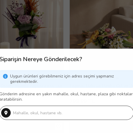
Siparişin Nereye Gönderilecek?
Uygun ürünleri görebilmeniz için adres seçimi yapmanız
 Gün Ücretsiz Teslimat
Aynı Gün Ücretsiz Teslimat
gerekmektedir.
Sedefli Vazoda Aspidistra ve Lila
Taşımalı Bukette Pembe Gül ve B
Papatyalar
Gönderim adresine en yakın mahalle, okul, hastane, plaza gibi noktalar
(11)
aratabilirsin.
799,99 TL
99 TL