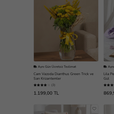
Aynı Gün Ücretsiz Teslimat
Aynı
Cam Vazoda Dianthus Green Trick ve
Lila P
Sarı Krizantemler
Gül
(3)
1.199,00 TL
869,