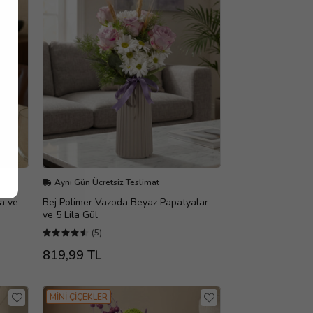
Aynı Gün Ücretsiz Teslimat
ia ve
Bej Polimer Vazoda Beyaz Papatyalar
ve 5 Lila Gül
(5)
819,99 TL
MİNİ ÇİÇEKLER