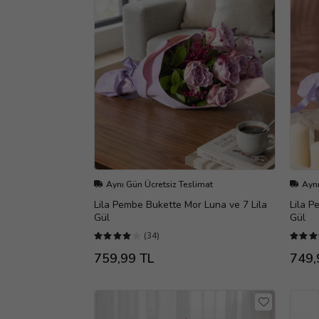
Aynı Gün Ücretsiz Teslimat
Aynı
Lila Pembe Bukette Mor Luna ve 7 Lila
Lila P
Gül
Gül
(34)
759,99 TL
749,