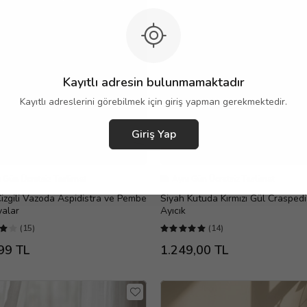
Kayıtlı adresin bulunmamaktadır
Kayıtlı adreslerini görebilmek için giriş yapman gerekmektedir.
Giriş Yap
 Gün Ücretsiz Teslimat
Aynı Gün Ücretsiz Teslimat
Çizgili Vazoda Aspidistra ve Pembe
Siyah Kutuda Kırmızı Gül Crasped
yalar
Ayıcık
(15)
(14)
99 TL
1.249,00 TL