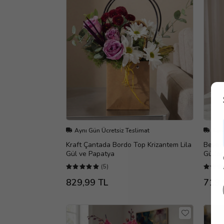
Aynı Gün Ücretsiz Teslimat
Aynı
Kraft Çantada Bordo Top Krizantem Lila
Beyaz 
Gül ve Papatya
Güller
(5)
829,99 TL
719,