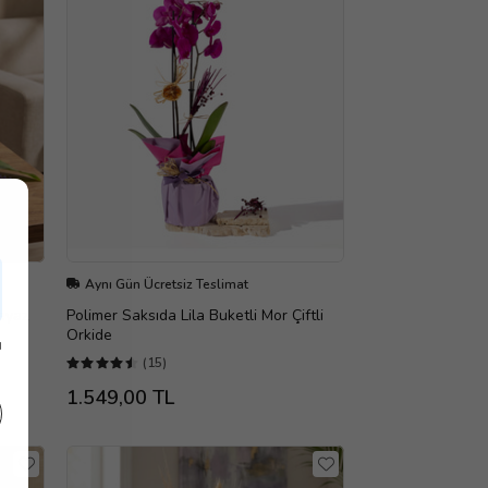
Aynı Gün Ücretsiz Teslimat
eyaz
Polimer Saksıda Lila Buketli Mor Çiftli
Orkide
ı
(15)
1.549,00 TL