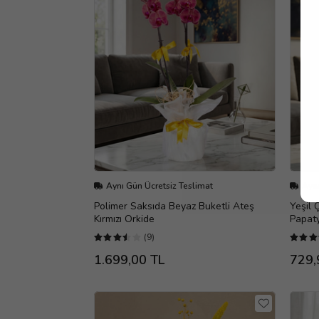
Aynı Gün Ücretsiz Teslimat
Aynı
Polimer Saksıda Beyaz Buketli Ateş
Yeşil 
Kırmızı Orkide
Papat
(9)
1.699,00 TL
729,