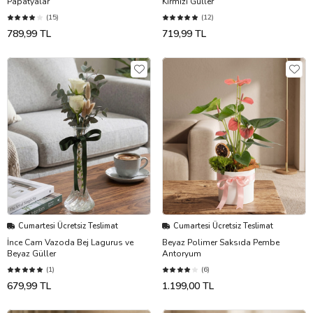
Papatyalar
Kırmızı Güller
(15)
(12)
789,99 TL
719,99 TL
Cumartesi Ücretsiz Teslimat
Cumartesi Ücretsiz Teslimat
İnce Cam Vazoda Bej Lagurus ve
Beyaz Polimer Saksıda Pembe
Beyaz Güller
Antoryum
(1)
(6)
679,99 TL
1.199,00 TL