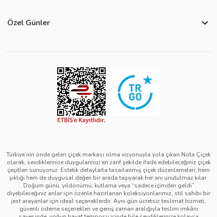
Bize Ulaşın
Hakkımızda
Site Haritası
Özel Günler
Kişisel Verilerin Korunması ve Gizlilik Politikası
Teslimat İpuçları
Öğretmenler Günü Çiçekleri
Ürün Güvenliği
Görsel Kontrol Süreci
Yılbaşı Çiçekleri
Çerez Politikası
Ürün Sıralama Kriterleri
Kadınlar Günü Çiçekleri
Üyelik Sözleşmesi
Çiçek Bakımı
Sevgililer Günü Çiçekleri
Mesafeli Satış Sözleşmesi
Çiçek Notları
Anneler Günü Çiçekleri
Kurumsal Müşterilerimiz
Babalar Günü Çiçekleri
Türkiye’nin önde gelen çiçek markası olma vizyonuyla yola çıkan Nota Çiçek
olarak, sevdiklerinize duygularınızı en zarif şekilde ifade edebileceğiniz çiçek
çeşitleri sunuyoruz. Estetik detaylarla tasarlanmış çiçek düzenlemeleri, hem
şıklığı hem de duygusal değeri bir arada taşıyarak her anı unutulmaz kılar.
Doğum günü, yıldönümü, kutlama veya “sadece içimden geldi”
diyebileceğiniz anlar için özenle hazırlanan koleksiyonlarımız, stil sahibi bir
jest arayanlar için ideal seçeneklerdir. Aynı gün ücretsiz teslimat hizmeti,
güvenli ödeme seçenekleri ve geniş zaman aralığıyla teslim imkânı
sayesinde, yoğun hayat temposu içinde bile sevdiklerinize kolayca