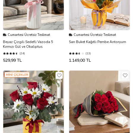
Cumartesi Ücretsiz Teslimat
Cumartesi Ücretsiz Teslimat
Beyaz Çizgili Sedefli Vazoda 5
Sarı Buket Kağıtlı Pembe Antoryum
Kırmızı Gül ve Okaliptus
(24)
(13)
529,99 TL
1.149,00 TL
MİNİ ÇİÇEKLER