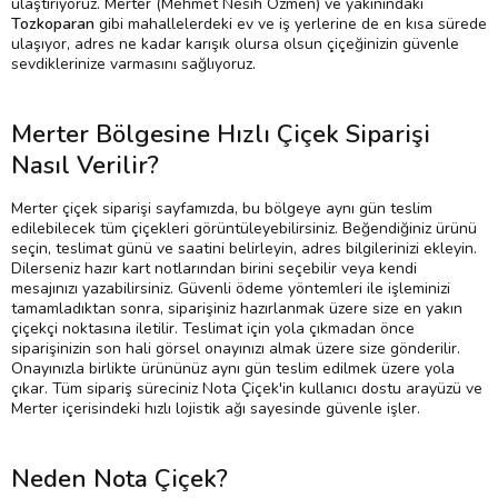
ulaştırıyoruz. Merter (Mehmet Nesih Özmen) ve yakınındaki
Tozkoparan
gibi mahallelerdeki ev ve iş yerlerine de en kısa sürede
ulaşıyor, adres ne kadar karışık olursa olsun çiçeğinizin güvenle
sevdiklerinize varmasını sağlıyoruz.
Merter Bölgesine Hızlı Çiçek Siparişi
Nasıl Verilir?
Merter çiçek siparişi sayfamızda, bu bölgeye aynı gün teslim
edilebilecek tüm çiçekleri görüntüleyebilirsiniz. Beğendiğiniz ürünü
seçin, teslimat günü ve saatini belirleyin, adres bilgilerinizi ekleyin.
Dilerseniz hazır kart notlarından birini seçebilir veya kendi
mesajınızı yazabilirsiniz. Güvenli ödeme yöntemleri ile işleminizi
tamamladıktan sonra, siparişiniz hazırlanmak üzere size en yakın
çiçekçi noktasına iletilir. Teslimat için yola çıkmadan önce
siparişinizin son hali görsel onayınızı almak üzere size gönderilir.
Onayınızla birlikte ürününüz aynı gün teslim edilmek üzere yola
çıkar. Tüm sipariş süreciniz Nota Çiçek'in kullanıcı dostu arayüzü ve
Merter içerisindeki hızlı lojistik ağı sayesinde güvenle işler.
Neden Nota Çiçek?