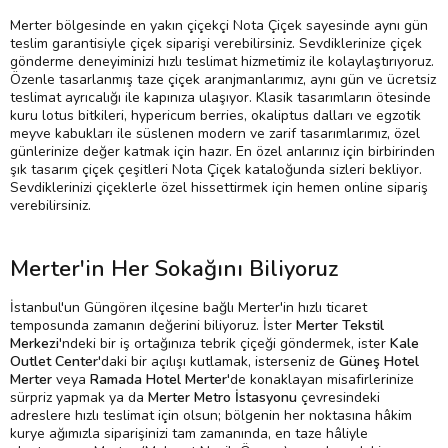
Merter bölgesinde en yakın çiçekçi Nota Çiçek sayesinde aynı gün
teslim garantisiyle çiçek siparişi verebilirsiniz. Sevdiklerinize çiçek
gönderme deneyiminizi hızlı teslimat hizmetimiz ile kolaylaştırıyoruz.
Özenle tasarlanmış taze çiçek aranjmanlarımız, aynı gün ve ücretsiz
teslimat ayrıcalığı ile kapınıza ulaşıyor. Klasik tasarımların ötesinde
kuru lotus bitkileri, hypericum berries, okaliptus dalları ve egzotik
meyve kabukları ile süslenen modern ve zarif tasarımlarımız, özel
günlerinize değer katmak için hazır. En özel anlarınız için birbirinden
şık tasarım çiçek çeşitleri Nota Çiçek kataloğunda sizleri bekliyor.
Sevdiklerinizi çiçeklerle özel hissettirmek için hemen online sipariş
verebilirsiniz.
Merter'in Her Sokağını Biliyoruz
İstanbul'un Güngören ilçesine bağlı Merter'in hızlı ticaret
temposunda zamanın değerini biliyoruz. İster
Merter Tekstil
Merkezi
'ndeki bir iş ortağınıza tebrik çiçeği göndermek, ister
Kale
Outlet Center
'daki bir açılışı kutlamak, isterseniz de
Güneş Hotel
Merter
veya
Ramada Hotel Merter
'de konaklayan misafirlerinize
sürpriz yapmak ya da
Merter Metro İstasyonu
çevresindeki
adreslere hızlı teslimat için olsun; bölgenin her noktasına hâkim
kurye ağımızla siparişinizi tam zamanında, en taze hâliyle