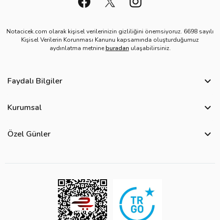
Notacicek.com olarak kişisel verilerinizin gizliliğini önemsiyoruz. 6698 sayılı
Kişisel Verilerin Korunması Kanunu kapsamında oluşturduğumuz
aydınlatma metnine
buradan
ulaşabilirsiniz.
Faydalı Bilgiler
Sıkça Sorulan Sorular
Kurumsal
Bize Ulaşın
Hakkımızda
Site Haritası
Özel Günler
Kişisel Verilerin Korunması ve Gizlilik Politikası
Teslimat İpuçları
Öğretmenler Günü Çiçekleri
Ürün Güvenliği
Görsel Kontrol Süreci
Yılbaşı Çiçekleri
Çerez Politikası
Ürün Sıralama Kriterleri
Kadınlar Günü Çiçekleri
Üyelik Sözleşmesi
Çiçek Bakımı
Sevgililer Günü Çiçekleri
Mesafeli Satış Sözleşmesi
Çiçek Notları
Anneler Günü Çiçekleri