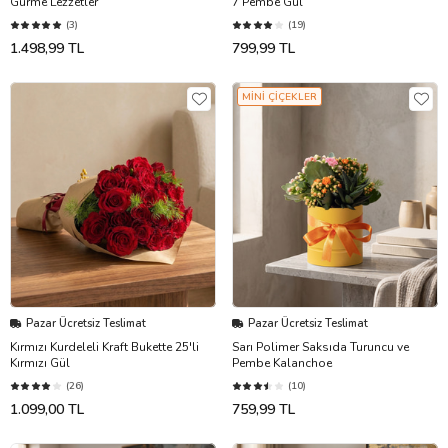
Gurme Lezzetler
7 Pembe Gül
(3)
(19)
1.498,99 TL
799,99 TL
MİNİ ÇİÇEKLER
Pazar Ücretsiz Teslimat
Pazar Ücretsiz Teslimat
Kırmızı Kurdeleli Kraft Bukette 25'li
Sarı Polimer Saksıda Turuncu ve
Kırmızı Gül
Pembe Kalanchoe
(26)
(10)
1.099,00 TL
759,99 TL