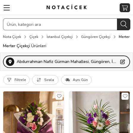
Nota Çiçek
Çiçek
İstanbul Çiçekçi
Güngören Çiçekçi
Merter Ç
Merter Çiçekçi
Ürünleri
Abdurrahman Nafiz Gürman Mahallesi, Güngören, İstanbul, Türkiye
Filtrele
Sırala
Aynı Gün