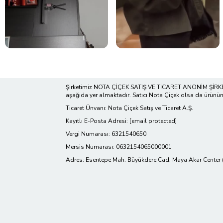
Şirketimiz NOTA ÇİÇEK SATIŞ VE TİCARET ANONİM ŞİRKETİ 
aşağıda yer almaktadır. Satıcı Nota Çiçek olsa da ürünün im
Ticaret Ünvanı: Nota Çiçek Satış ve Ticaret A.Ş.
Kayıtlı E-Posta Adresi:
[email protected]
Vergi Numarası: 6321540650
Mersis Numarası: 0632154065000001
Adres: Esentepe Mah. Büyükdere Cad. Maya Akar Center (B 