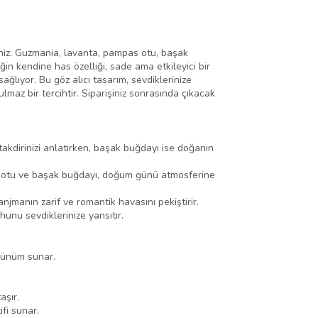
siniz. Guzmania, lavanta, pampas otu, başak
in kendine has özelliği, sade ama etkileyici bir
ğlıyor. Bu göz alıcı tasarım, sevdiklerinize
lmaz bir tercihtir. Siparişiniz sonrasında çıkacak
takdirinizi anlatırken, başak buğdayı ise doğanın
as otu ve başak buğdayı, doğum günü atmosferine
njmanın zarif ve romantik havasını pekiştirir.
hunu sevdiklerinize yansıtır.
örünüm sunar.
aşır.
fi sunar.