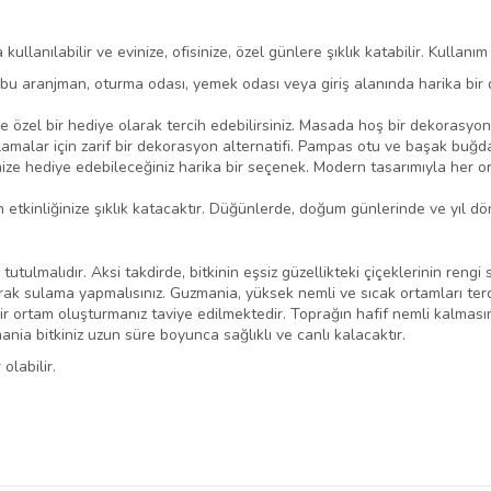
ullanılabilir ve evinize, ofisinize, özel günlere şıklık katabilir. Kullanım 
bu aranjman, oturma odası, yemek odası veya giriş alanında harika bir 
e özel bir hediye olarak tercih edebilirsiniz. Masada hoş bir dekorasyon 
malar için zarif bir dekorasyon alternatifi. Pampas otu ve başak buğdayı
nize hediye edebileceğiniz harika bir seçenek. Modern tasarımıyla her o
etkinliğinize şıklık katacaktır. Düğünlerde, doğum günlerinde ve yıl dö
tulmalıdır. Aksi takdirde, bitkinin eşsiz güzellikteki çiçeklerinin rengi 
ak sulama yapmalısınız. Guzmania, yüksek nemli ve sıcak ortamları terci
r ortam oluşturmanız taviye edilmektedir. Toprağın hafif nemli kalması
nia bitkiniz uzun süre boyunca sağlıklı ve canlı kalacaktır.
olabilir.