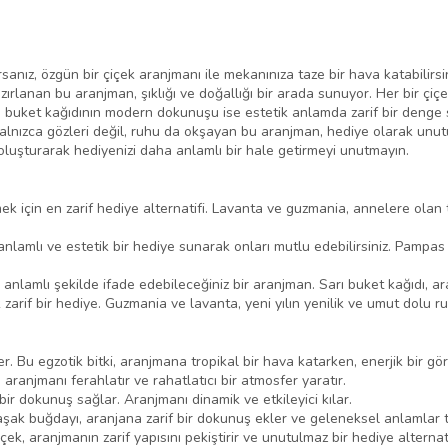
sanız, özgün bir çiçek aranjmanı ile mekanınıza taze bir hava katabilir
lanan bu aranjman, şıklığı ve doğallığı bir arada sunuyor. Her bir çiçeğ
 buket kağıdının modern dokunuşu ise estetik anlamda zarif bir denge sa
Yalnızca gözleri değil, ruhu da okşayan bu aranjman, hediye olarak unutu
oluşturarak hediyenizi daha anlamlı bir hale getirmeyi unutmayın.
k için en zarif hediye alternatifi. Lavanta ve guzmania, annelere olan 
anlamlı ve estetik bir hediye sunarak onları mutlu edebilirsiniz. Pamp
 anlamlı şekilde ifade edebileceğiniz bir aranjman. Sarı buket kağıdı, ara
zarif bir hediye. Guzmania ve lavanta, yeni yılın yenilik ve umut dolu ru
er. Bu egzotik bitki, aranjmana tropikal bir hava katarken, enerjik bir g
aranjmanı ferahlatır ve rahatlatıcı bir atmosfer yaratır.
bir dokunuş sağlar. Aranjmanı dinamik ve etkileyici kılar.
şak buğdayı, aranjana zarif bir dokunuş ekler ve geleneksel anlamlar t
k, aranjmanın zarif yapısını pekiştirir ve unutulmaz bir hediye alternati