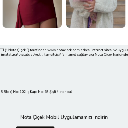
(“ Nota Çiçek ”) tarafından www.notacicek.com adresi internet sitesi ve uygula
alatçısı/ithalatçısı/yetkili temsilcisi/ifa hizmet sağlayıcısı Nota Çiçek haricindek
Blok) No: 102 İç Kapı No: 63 Şişli / İstanbul
Nota Çiçek Mobil Uygulamamızı İndirin