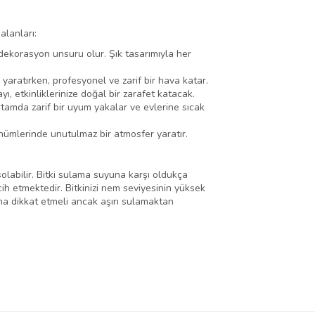
alanları:
dekorasyon unsuru olur. Şık tasarımıyla her
yaratırken, profesyonel ve zarif bir hava katar.
, etkinliklerinize doğal bir zarafet katacak.
rtamda zarif bir uyum yakalar ve evlerine sıcak
nümlerinde unutulmaz bir atmosfer yaratır.
solabilir. Bitki sulama suyuna karşı oldukça
h etmektedir. Bitkinizi nem seviyesinin yüksek
na dikkat etmeli ancak aşırı sulamaktan