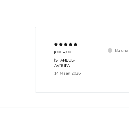
Bu ürün
E*** H***
İSTANBUL-
AVRUPA
14 Nisan 2026