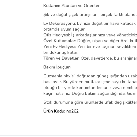
Kullanım Alanları ve Öneriler
Şık ve doğal çiçek aranjmanı, birçok farklı alanda k
Ev Dekorasyonu:
Evinize doğal bir hava katacak 
ortamda uyum sağlar.
Ofis Hediyesi:
İş arkadaşlarınıza veya yöneticiniz
Özel Kutlamalar:
Düğün, nişan ve diğer özel kutla
Yeni Ev Hediyesi:
Yeni bir eve taşınan sevdikleri
bir dokunuş katar.
Tören ve Davetler:
Özel davetlerde, bu aranjman 
Bakım İpuçları
Guzmania bitkisi, doğrudan güneş ışığından uzak tu
hassastır. Bu yüzden mutlaka içme suyu kullanar
olduğu bir yerde konumlandırmanız veya nemli bi
kaçınmalısınız. Doğru bakım sağlandığında, Guzma
Stok durumuna göre ürünlerde ufak değişiklikler 
Ürün Kodu:
no262