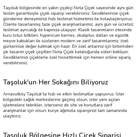
Taşoluk bölgesinde en yakın çiçekçi Nota Çiçek sayesinde aynı gün
teslim garantisiyle çiçek siparişi verebilirsiniz. Sevdiklerinize çiçek
gönderme deneyiminizi hızlı teslimat hizmetimiz ile kolaylaştırıyoruz.
Özenle tasarlanmış taze çiçek aranjmanlarımız, aynı gün ve ücretsiz
teslimat ayrıcalığı ile kapınıza ulaşıyor. Klasik tasarımların ötesinde
kuru lotus bitkileri, hypericum berries, okaliptus dalları ve egzotik
meyve kabukları ile süslenen modern ve zarif tasarımlarımız, özel
günlerinize değer katmak için hazır. En özel anlarınız için birbirinden
şık tasarım çiçek çeşitleri Nota Çiçek kataloğunda sizleri bekliyor.
Sevdiklerinizi çiçeklerle özel hissettirmek için hemen online sipariş
verebilirsiniz.
Taşoluk'un Her Sokağını Biliyoruz
Arnavutköy Taşoluk’ta hızlı ve etkin teslimatlar yapıyoruz. İster
bölgedeki sağlık merkezlerine geçmiş olsun, ister yeni açılan
işletmelere tebrikler, isterseniz de site ve konutlara zarif
aranjmanlar için olsun; kurye ağımızla siparişinizi tam zamanında
ulaştırırız.
Taşoluk Bölgesine Hızlı Çiçek Siparişi