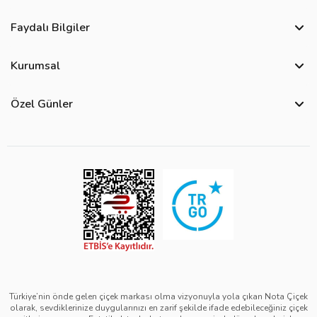
Faydalı Bilgiler
Sıkça Sorulan Sorular
Kurumsal
Bize Ulaşın
Hakkımızda
Site Haritası
Özel Günler
Kişisel Verilerin Korunması ve Gizlilik Politikası
Teslimat İpuçları
Öğretmenler Günü Çiçekleri
Ürün Güvenliği
Görsel Kontrol Süreci
Yılbaşı Çiçekleri
Çerez Politikası
Ürün Sıralama Kriterleri
Kadınlar Günü Çiçekleri
Üyelik Sözleşmesi
Çiçek Bakımı
Sevgililer Günü Çiçekleri
Mesafeli Satış Sözleşmesi
Çiçek Notları
Anneler Günü Çiçekleri
Kurumsal Müşterilerimiz
Babalar Günü Çiçekleri
Türkiye’nin önde gelen çiçek markası olma vizyonuyla yola çıkan Nota Çiçek
olarak, sevdiklerinize duygularınızı en zarif şekilde ifade edebileceğiniz çiçek