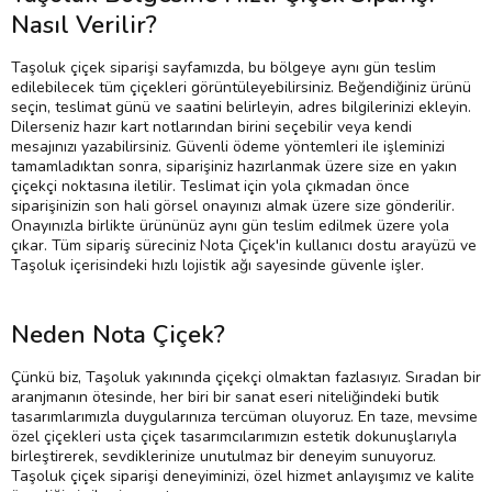
Nasıl Verilir?
Taşoluk çiçek siparişi sayfamızda, bu bölgeye aynı gün teslim
edilebilecek tüm çiçekleri görüntüleyebilirsiniz. Beğendiğiniz ürünü
seçin, teslimat günü ve saatini belirleyin, adres bilgilerinizi ekleyin.
Dilerseniz hazır kart notlarından birini seçebilir veya kendi
mesajınızı yazabilirsiniz. Güvenli ödeme yöntemleri ile işleminizi
tamamladıktan sonra, siparişiniz hazırlanmak üzere size en yakın
çiçekçi noktasına iletilir. Teslimat için yola çıkmadan önce
siparişinizin son hali görsel onayınızı almak üzere size gönderilir.
Onayınızla birlikte ürününüz aynı gün teslim edilmek üzere yola
çıkar. Tüm sipariş süreciniz Nota Çiçek'in kullanıcı dostu arayüzü ve
Taşoluk içerisindeki hızlı lojistik ağı sayesinde güvenle işler.
Neden Nota Çiçek?
Çünkü biz, Taşoluk yakınında çiçekçi olmaktan fazlasıyız. Sıradan bir
aranjmanın ötesinde, her biri bir sanat eseri niteliğindeki butik
tasarımlarımızla duygularınıza tercüman oluyoruz. En taze, mevsime
özel çiçekleri usta çiçek tasarımcılarımızın estetik dokunuşlarıyla
birleştirerek, sevdiklerinize unutulmaz bir deneyim sunuyoruz.
Taşoluk çiçek siparişi deneyiminizi, özel hizmet anlayışımız ve kalite