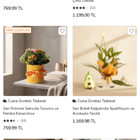
Çiftli Orkide
769,99 TL
(22)
1.199,00 TL
MİNİ ÇİÇEKLER
Cuma Ücretsiz Teslimat
Cuma Ücretsiz Teslimat
Sarı Polimer Saksıda Turuncu ve
Sarı Buket Kağıdında Spatifilyum ve
Pembe Kalanchoe
Avokado Yastık
1.169,98 TL
(10)
759,99 TL