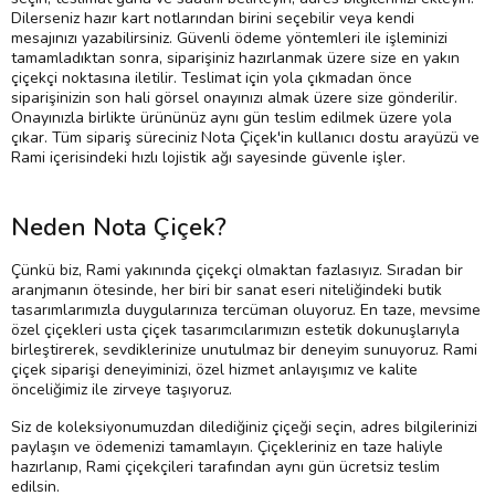
Dilerseniz hazır kart notlarından birini seçebilir veya kendi
mesajınızı yazabilirsiniz. Güvenli ödeme yöntemleri ile işleminizi
tamamladıktan sonra, siparişiniz hazırlanmak üzere size en yakın
çiçekçi noktasına iletilir. Teslimat için yola çıkmadan önce
siparişinizin son hali görsel onayınızı almak üzere size gönderilir.
Onayınızla birlikte ürününüz aynı gün teslim edilmek üzere yola
çıkar. Tüm sipariş süreciniz Nota Çiçek'in kullanıcı dostu arayüzü ve
Rami içerisindeki hızlı lojistik ağı sayesinde güvenle işler.
Neden Nota Çiçek?
Çünkü biz, Rami yakınında çiçekçi olmaktan fazlasıyız. Sıradan bir
aranjmanın ötesinde, her biri bir sanat eseri niteliğindeki butik
tasarımlarımızla duygularınıza tercüman oluyoruz. En taze, mevsime
özel çiçekleri usta çiçek tasarımcılarımızın estetik dokunuşlarıyla
birleştirerek, sevdiklerinize unutulmaz bir deneyim sunuyoruz. Rami
çiçek siparişi deneyiminizi, özel hizmet anlayışımız ve kalite
önceliğimiz ile zirveye taşıyoruz.
Siz de koleksiyonumuzdan dilediğiniz çiçeği seçin, adres bilgilerinizi
paylaşın ve ödemenizi tamamlayın. Çiçekleriniz en taze haliyle
hazırlanıp, Rami çiçekçileri tarafından aynı gün ücretsiz teslim
edilsin.