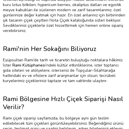
kuru lotus bitkileri, hypericum berries, okaliptus dalları ve egzotik
meyve kabukları ile süslenen modern ve zarif tasarımlarımız, özel
günlerinize değer katmak için hazır. En özel anlarınız için birbirinden
şık tasarım çiçek çeşitleri Nota Çiçek kataloğunda sizleri bekliyor.
Sevdiklerinizi çiçeklerle özel hissettirmek için hemen online sipariş
verebilirsiniz.
Rami'nin Her Sokağını Biliyoruz
Eyüpsultan Rami’de tarih ve ticaretin buluştuğu noktalara hâkimiz.
İster
Rami Kütüphanesi
’ndeki kültür etkinliklerine, ister toptancı
gıda siteleri ve atölyelere, isterseniz de Topçular–Silahtarağa
hattındaki ev ve ofislere zarif aranjmanlar için olsun; tecrübeli
kuryelerimiz çiçeklerinizi taptaze ve tam vaktinde ulaştırır.
Rami Bölgesine Hızlı Çiçek Siparişi Nasıl
Verilir?
Rami çiçek siparişi sayfamızda, bu bölgeye aynı gün teslim
edilebilecek tüm çiçekleri görüntüleyebilirsiniz. Beğendiğiniz ürünü
seçin, teslimat günü ve saatini belirleyin, adres bilgilerinizi ekleyin.