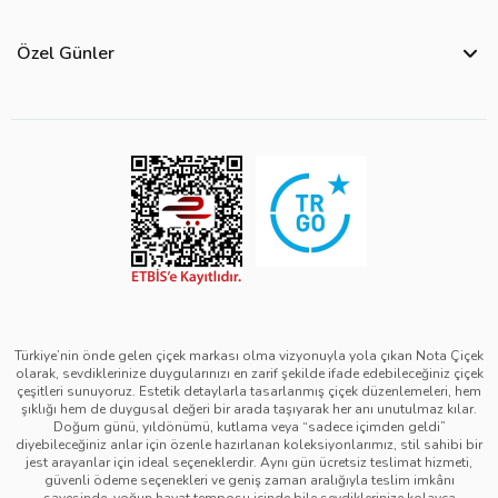
Bize Ulaşın
Hakkımızda
Site Haritası
Özel Günler
Kişisel Verilerin Korunması ve Gizlilik Politikası
Teslimat İpuçları
Öğretmenler Günü Çiçekleri
Ürün Güvenliği
Görsel Kontrol Süreci
Yılbaşı Çiçekleri
Çerez Politikası
Ürün Sıralama Kriterleri
Kadınlar Günü Çiçekleri
Üyelik Sözleşmesi
Çiçek Bakımı
Sevgililer Günü Çiçekleri
Mesafeli Satış Sözleşmesi
Çiçek Notları
Anneler Günü Çiçekleri
Kurumsal Müşterilerimiz
Babalar Günü Çiçekleri
Türkiye’nin önde gelen çiçek markası olma vizyonuyla yola çıkan Nota Çiçek
olarak, sevdiklerinize duygularınızı en zarif şekilde ifade edebileceğiniz çiçek
çeşitleri sunuyoruz. Estetik detaylarla tasarlanmış çiçek düzenlemeleri, hem
şıklığı hem de duygusal değeri bir arada taşıyarak her anı unutulmaz kılar.
Doğum günü, yıldönümü, kutlama veya “sadece içimden geldi”
diyebileceğiniz anlar için özenle hazırlanan koleksiyonlarımız, stil sahibi bir
jest arayanlar için ideal seçeneklerdir. Aynı gün ücretsiz teslimat hizmeti,
güvenli ödeme seçenekleri ve geniş zaman aralığıyla teslim imkânı
sayesinde, yoğun hayat temposu içinde bile sevdiklerinize kolayca