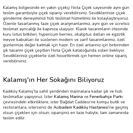
Kalamış bölgesinde en yakın çiçekçi Nota Çiçek sayesinde aynı gün
teslim garantisiyle çiçek siparişi verebilirsiniz. Sevdiklerinize çiçek
gönderme deneyiminizi hızlı teslimat hizmetimiz ile kolaylaştırıyoruz.
Özenle tasarlanmış taze çiçek aranjmanlarımız, aynı gün ve ücretsiz
teslimat ayrıcalığı ile kapınıza ulaşıyor. Klasik tasarımların ötesinde
kuru lotus bitkileri, hypericum berries, okaliptus dalları ve egzotik
meyve kabukları ile süslenen modern ve zarif tasarımlarımız, özel
günlerinize değer katmak için hazır. En özel anlarınız için birbirinden
şık tasarım çiçek çeşitleri Nota Çiçek kataloğunda sizleri bekliyor.
Sevdiklerinizi çiçeklerle özel hissettirmek için hemen online sipariş
verebilirsiniz.
Kalamış'ın Her Sokağını Biliyoruz
Kadıköy Kalamış’ta sahil şeridinden marinalara kadar şık ve hızlı
teslimatlar yapıyoruz. İster
Kalamış Marina
ve
Fenerbahçe Parkı
çevresindeki etkinliklere, ister Bağdat Caddesi’ne komşu butik ve
restoranlara, isterseniz de
Acıbadem Kadıköy Hastanesi
’ne geçmiş
olsun çiçekleri için olsun; siparişiniz en taze haliyle, tam zamanında
teslim edilir.