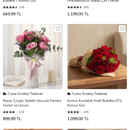
Bukette 7 Kırmızı Gül
Phalaenopsis Beyaz Çift Orkide
(28)
(63)
649,99 TL
1.199,00 TL
Cuma Ücretsiz Teslimat
Cuma Ücretsiz Teslimat
Beyaz Çizgili Sedefli Vazoda Pembe
Kırmızı Kurdeleli Kraft Bukette 25'li
Güller ve Lilyum
Kırmızı Gül
(24)
(26)
899,99 TL
1.099,00 TL