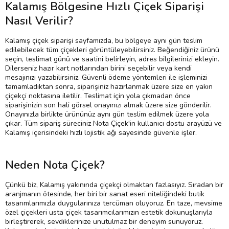
Kalamış Bölgesine Hızlı Çiçek Siparişi
Nasıl Verilir?
Kalamış çiçek siparişi sayfamızda, bu bölgeye aynı gün teslim
edilebilecek tüm çiçekleri görüntüleyebilirsiniz. Beğendiğiniz ürünü
seçin, teslimat günü ve saatini belirleyin, adres bilgilerinizi ekleyin.
Dilerseniz hazır kart notlarından birini seçebilir veya kendi
mesajınızı yazabilirsiniz. Güvenli ödeme yöntemleri ile işleminizi
tamamladıktan sonra, siparişiniz hazırlanmak üzere size en yakın
çiçekçi noktasına iletilir. Teslimat için yola çıkmadan önce
siparişinizin son hali görsel onayınızı almak üzere size gönderilir.
Onayınızla birlikte ürününüz aynı gün teslim edilmek üzere yola
çıkar. Tüm sipariş süreciniz Nota Çiçek'in kullanıcı dostu arayüzü ve
Kalamış içerisindeki hızlı lojistik ağı sayesinde güvenle işler.
Neden Nota Çiçek?
Çünkü biz, Kalamış yakınında çiçekçi olmaktan fazlasıyız. Sıradan bir
aranjmanın ötesinde, her biri bir sanat eseri niteliğindeki butik
tasarımlarımızla duygularınıza tercüman oluyoruz. En taze, mevsime
özel çiçekleri usta çiçek tasarımcılarımızın estetik dokunuşlarıyla
birleştirerek, sevdiklerinize unutulmaz bir deneyim sunuyoruz.