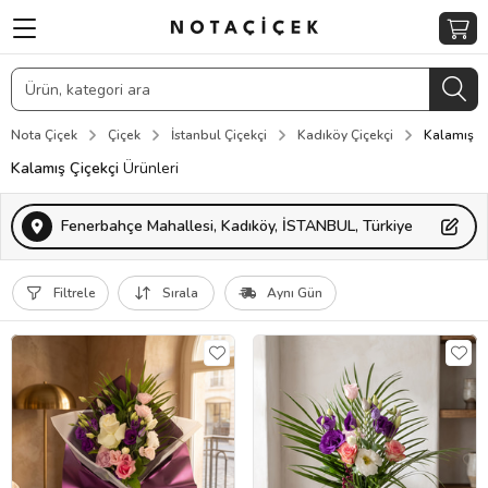
Nota Çiçek
Çiçek
İstanbul Çiçekçi
Kadıköy Çiçekçi
Kalamış Çi
Kalamış Çiçekçi
Ürünleri
Fenerbahçe Mahallesi, Kadıköy, İSTANBUL, Türkiye
Filtrele
Sırala
Aynı Gün