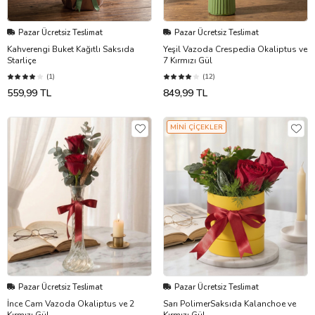
Pazar Ücretsiz Teslimat
Pazar Ücretsiz Teslimat
Kahverengi Buket Kağıtlı Saksıda
Yeşil Vazoda Crespedia Okaliptus ve
Starliçe
7 Kırmızı Gül
(1)
(12)
559,99 TL
849,99 TL
MİNİ ÇİÇEKLER
Pazar Ücretsiz Teslimat
Pazar Ücretsiz Teslimat
İnce Cam Vazoda Okaliptus ve 2
Sarı PolimerSaksıda Kalanchoe ve
Kırmızı Gül
Kırmızı Gül