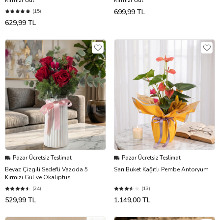
699,99 TL
(15)
629,99 TL
Pazar Ücretsiz Teslimat
Pazar Ücretsiz Teslimat
Beyaz Çizgili Sedefli Vazoda 5
Sarı Buket Kağıtlı Pembe Antoryum
Kırmızı Gül ve Okaliptus
(24)
(13)
529,99 TL
1.149,00 TL