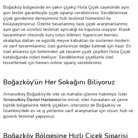
Boğazköy bölgesinde en yakın çiçekçi Nota Çiçek sayesinde aynı
gün teslim garantisiyle çiçek siparişi verebilirsiniz. Sevdiklerinize
çiçek gönderme deneyiminizi hızlı teslimat hizmetimiz ile
kolaylaştırıyoruz. Özenle tasarlanmış taze çiçek aranjmanlarımız,
aynı gün ve ücretsiz teslimat ayrıcalığı ile kapınıza ulaşıyor. Klasik
tasarımların ötesinde kuru lotus bitkileri, hypericum berries,
okaliptus dalları ve egzotik meyve kabukları ile süslenen modern
ve zarif tasarımlarımız, özel günlerinize değer katmak için hazır. En
özel anlarınız için birbirinden şık tasarım çiçek çeşitleri Nota Çiçek
kataloğunda sizleri bekliyor. Sevdiklerinizi çiçeklerle özel
hissettirmek için hemen online sipariş verebilirsiniz.
Boğazköy'ün Her Sokağını Biliyoruz
Arnavutköy Boğazköy’de site ve mahalle içlerine hakimiyiz. İster
Arnavutköy Devlet Hastanesi
’ne moral, ister havaalanı ve çevre
lojistik bölgelerine tebrik çiçekleri, isterseniz de Boğazköy ve
İslambey’deki ev ve iş yerlerine zarif aranjmanlar için olsun; hızlı ve
güvenli teslimat yapıyoruz.
Boğazköy Bölgesine Hızlı Çiçek Siparişi