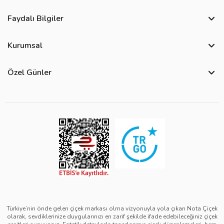
Faydalı Bilgiler
Sıkça Sorulan Sorular
Kurumsal
Bize Ulaşın
Hakkımızda
Site Haritası
Özel Günler
Kişisel Verilerin Korunması ve Gizlilik Politikası
Teslimat İpuçları
Öğretmenler Günü Çiçekleri
Ürün Güvenliği
Görsel Kontrol Süreci
Yılbaşı Çiçekleri
Çerez Politikası
Ürün Sıralama Kriterleri
Kadınlar Günü Çiçekleri
Üyelik Sözleşmesi
Çiçek Bakımı
Sevgililer Günü Çiçekleri
Mesafeli Satış Sözleşmesi
Çiçek Notları
Anneler Günü Çiçekleri
Kurumsal Müşterilerimiz
Babalar Günü Çiçekleri
Türkiye’nin önde gelen çiçek markası olma vizyonuyla yola çıkan Nota Çiçek
olarak, sevdiklerinize duygularınızı en zarif şekilde ifade edebileceğiniz çiçek