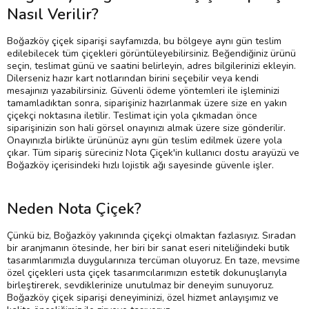
Nasıl Verilir?
Boğazköy çiçek siparişi sayfamızda, bu bölgeye aynı gün teslim
edilebilecek tüm çiçekleri görüntüleyebilirsiniz. Beğendiğiniz ürünü
seçin, teslimat günü ve saatini belirleyin, adres bilgilerinizi ekleyin.
Dilerseniz hazır kart notlarından birini seçebilir veya kendi
mesajınızı yazabilirsiniz. Güvenli ödeme yöntemleri ile işleminizi
tamamladıktan sonra, siparişiniz hazırlanmak üzere size en yakın
çiçekçi noktasına iletilir. Teslimat için yola çıkmadan önce
siparişinizin son hali görsel onayınızı almak üzere size gönderilir.
Onayınızla birlikte ürününüz aynı gün teslim edilmek üzere yola
çıkar. Tüm sipariş süreciniz Nota Çiçek'in kullanıcı dostu arayüzü ve
Boğazköy içerisindeki hızlı lojistik ağı sayesinde güvenle işler.
Neden Nota Çiçek?
Çünkü biz, Boğazköy yakınında çiçekçi olmaktan fazlasıyız. Sıradan
bir aranjmanın ötesinde, her biri bir sanat eseri niteliğindeki butik
tasarımlarımızla duygularınıza tercüman oluyoruz. En taze, mevsime
özel çiçekleri usta çiçek tasarımcılarımızın estetik dokunuşlarıyla
birleştirerek, sevdiklerinize unutulmaz bir deneyim sunuyoruz.
Boğazköy çiçek siparişi deneyiminizi, özel hizmet anlayışımız ve