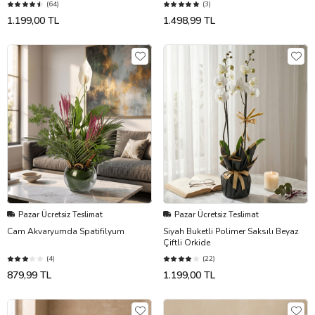
(64)
(3)
1.199,00 TL
1.498,99 TL
Pazar Ücretsiz Teslimat
Pazar Ücretsiz Teslimat
Cam Akvaryumda Spatifilyum
Siyah Buketli Polimer Saksılı Beyaz
Çiftli Orkide
(4)
(22)
879,99 TL
1.199,00 TL