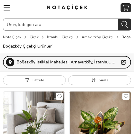
Nota Çiçek
Çiçek
İstanbul Çiçekçi
Arnavutköy Çiçekçi
Boğazk
Boğazköy Çiçekçi
Ürünleri
Boğazköy İstiklal Mahallesi, Arnavutköy, İstanbul, Türkiye
Filtrele
Sırala