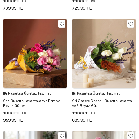
(10)
(15)
739,99 TL
729,99 TL
Pazartesi Ücretsiz Teslimat
Pazartesi Ücretsiz Teslimat
Sarı Bukette Lavantalar ve Pembe
Gri Gazete Desenli Bukette Lavanta
Beyaz Güller
ve 3 Beyaz Gül
(11)
(11)
959,99 TL
689,99 TL