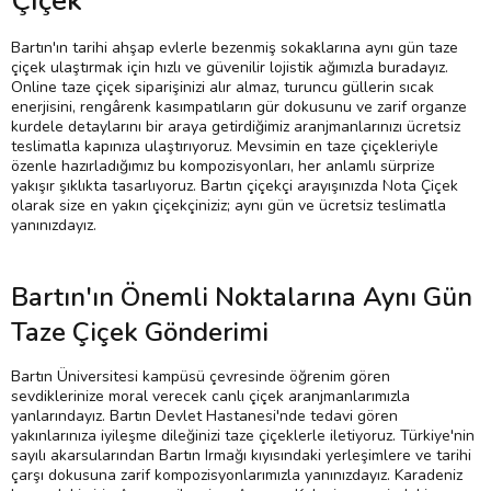
Çiçek
Bartın'ın tarihi ahşap evlerle bezenmiş sokaklarına aynı gün taze
çiçek ulaştırmak için hızlı ve güvenilir lojistik ağımızla buradayız.
Online taze çiçek siparişinizi alır almaz, turuncu güllerin sıcak
enerjisini, rengârenk kasımpatıların gür dokusunu ve zarif organze
kurdele detaylarını bir araya getirdiğimiz aranjmanlarınızı ücretsiz
teslimatla kapınıza ulaştırıyoruz. Mevsimin en taze çiçekleriyle
özenle hazırladığımız bu kompozisyonları, her anlamlı sürprize
yakışır şıklıkta tasarlıyoruz. Bartın çiçekçi arayışınızda Nota Çiçek
olarak size en yakın çiçekçiniziz; aynı gün ve ücretsiz teslimatla
yanınızdayız.
Bartın'ın Önemli Noktalarına Aynı Gün
Taze Çiçek Gönderimi
Bartın Üniversitesi kampüsü çevresinde öğrenim gören
sevdiklerinize moral verecek canlı çiçek aranjmanlarımızla
yanlarındayız. Bartın Devlet Hastanesi'nde tedavi gören
yakınlarınıza iyileşme dileğinizi taze çiçeklerle iletiyoruz. Türkiye'nin
sayılı akarsularından Bartın Irmağı kıyısındaki yerleşimlere ve tarihi
çarşı dokusuna zarif kompozisyonlarımızla yanınızdayız. Karadeniz