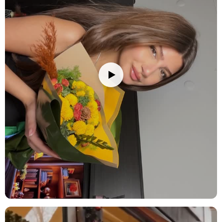
Beyaz Papatya:
Sadeliğin ve içtenliğin simgesi olan bembeyaz
papatyalar, buketin ferah ve neşeli karakterini oluşturan ana
çiçeklerdir.
Hüsnüyusuf:
Canlı mor ve pembe kümeli çiçekleriyle hüsnüyusuf,
buketin renk paletine sıcak ve romantik bir derinlik katar.
Ruskos:
Parlak ve dayanıklı yeşil yapraklarıyla ruskos, çiçekleri
çerçeveleyerek kompozisyona doğal bir bütünlük sağlar.
Mirkeladus:
İnce ve tüylü yeşil dokusuyla mirkeladus, buketin
hafifliğini ve zarif derinliğini artırır.
Bakım İpuçları
Çiçek buketinizi/vazonuzu eve getirdiğinizde, ambalajını açıp varsa
iplerini çözün. Çiçeklerin daha fazla su çekebilmesi için alt
yaprakları temizleyin ve saplarını 2-3 cm kadar, suyun altında
tutarak kesin. Çiçekleri yerleştireceğiniz vazoyu iyice temizleyin ve
vazoya oda sıcaklığında su doldurun; su seviyesini sapların yarısına
kadar gelecek şekilde ayarlamaya dikkat edin. Vazonuza bir paket
çiçek besini eklemeyi unutmayın. Çiçeklerinizi direkt güneş
ışığından, rüzgardan ve ısı kaynaklarından (radyatör, klima, soba
gibi) uzak tutun. Su seviyesini her gün kontrol ederek değiştirin ve
her su değişiminde sapları 0.5-1 cm kadar tekrar kesin. Ayrıca, suyu
klorsuz ve dinlenmiş su ile değiştirmek çiçeklerinizin ömrünü
uzatmanızı sağlayacaktır. Solan veya kuruyan çiçekleri temizleyerek