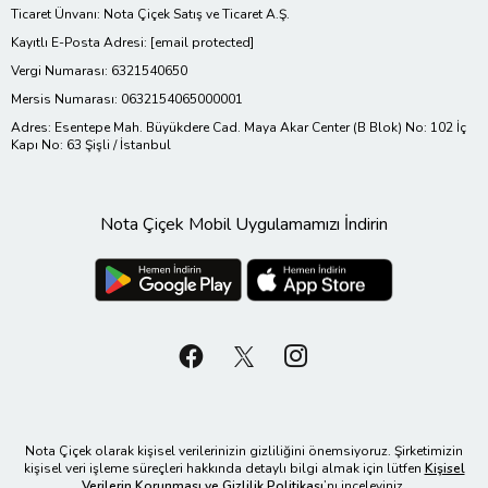
Ticaret Ünvanı: Nota Çiçek Satış ve Ticaret A.Ş.
Kayıtlı E-Posta Adresi:
[email protected]
Vergi Numarası: 6321540650
Mersis Numarası: 0632154065000001
Adres: Esentepe Mah. Büyükdere Cad. Maya Akar Center (B Blok) No: 102 İç
Kapı No: 63 Şişli / İstanbul
Nota Çiçek Mobil Uygulamamızı İndirin
Nota Çiçek olarak kişisel verilerinizin gizliliğini önemsiyoruz. Şirketimizin
kişisel veri işleme süreçleri hakkında detaylı bilgi almak için lütfen
Kişisel
Verilerin Korunması ve Gizlilik Politikası
’nı inceleyiniz.