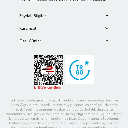
Faydalı Bilgiler
Kurumsal
Özel Günler
Türkiye’nin önde gelen lüks çiçek markası olma vizyonuyla yola çıkan
Nota Çiçek olarak, sevdiklerinize duygularınızı en zarif şekilde ifade
edebileceğiniz premium çiçekler sunuyoruz. Estetik detaylarla
tasarlanmış lüks çiçek düzenlemeleri, hem şıklığı hem de duygusal değeri
bir arada taşıyarak her anı unutulmaz kılar. Doğum günü, yıldönümü,
kutlama veya “sadece içimden geldi” diyebileceğiniz anlar için özenle
hazırlanan koleksiyonlarımız, stil sahibi bir jest arayanlar için ideal