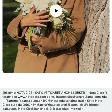
Şirketimiz NOTA ÇİÇEK SATIŞ VE TİCARET ANONİM ŞİRKETİ (“ Nota Çiçek ”)
tarafından www.notacicek.com adresi internet sitesi ve uygulamalarımızda
(“ Platform ”) satışa sunulan ürünler aşağıda yer almaktadır. Satıcı Nota
Çiçek olsa da ürünün imalatçısı/ithalatçısı/yetkili temsilcisi/ifa hizmet
sağlayıcısı Nota Çiçek haricindeki 3. kişiler olabilmektedir.