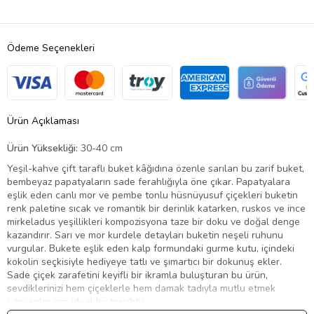
Ödeme Seçenekleri
Ürün Açıklaması
Ürün Yüksekliği:
30-40 cm
Yeşil-kahve çift taraflı buket kâğıdına özenle sarılan bu zarif buket,
bembeyaz papatyaların sade ferahlığıyla öne çıkar. Papatyalara
eşlik eden canlı mor ve pembe tonlu hüsnüyusuf çiçekleri buketin
renk paletine sıcak ve romantik bir derinlik katarken, ruskos ve ince
mirkeladus yeşillikleri kompozisyona taze bir doku ve doğal denge
kazandırır. Sarı ve mor kurdele detayları buketin neşeli ruhunu
vurgular. Bukete eşlik eden kalp formundaki gurme kutu, içindeki
kokolin seçkisiyle hediyeye tatlı ve şımartıcı bir dokunuş ekler.
Sade çiçek zarafetini keyifli bir ikramla buluşturan bu ürün,
sevdiklerinizi hem çiçeklerle hem damak tadıyla mutlu etmek
isteyenler için ideal bir tercihtir.