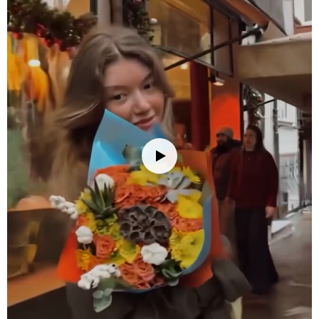
diğer çiçeklerin daha uzun süre taze kalmasını sağlayabilirsiniz.
Saklama Önerisi:
Serin ve kuru yerde (+18/+22°C'de) muhafaza
ediniz. Buzdolabına koymayınız.
Not:
Stok durumuna göre kırpık kağıtları renginde ve ürünlerde
ufak değişiklikler olabilir.
Stok durumuna göre ürünlerde ufak değişiklikler olabilir.
Ürün Kodu:
nob170