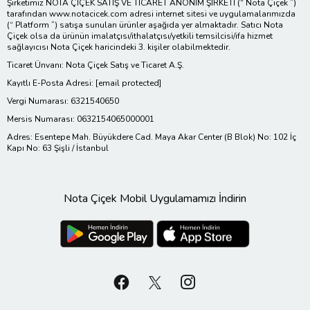
Şirketimiz NOTA ÇİÇEK SATIŞ VE TİCARET ANONİM ŞİRKETİ (“ Nota Çiçek ”)
tarafından www.notacicek.com adresi internet sitesi ve uygulamalarımızda
(“ Platform ”) satışa sunulan ürünler aşağıda yer almaktadır. Satıcı Nota
Çiçek olsa da ürünün imalatçısı/ithalatçısı/yetkili temsilcisi/ifa hizmet
sağlayıcısı Nota Çiçek haricindeki 3. kişiler olabilmektedir.
Ticaret Ünvanı: Nota Çiçek Satış ve Ticaret A.Ş.
Kayıtlı E-Posta Adresi:
[email protected]
Vergi Numarası: 6321540650
Mersis Numarası: 0632154065000001
Adres: Esentepe Mah. Büyükdere Cad. Maya Akar Center (B Blok) No: 102 İç
Kapı No: 63 Şişli / İstanbul
Nota Çiçek Mobil Uygulamamızı İndirin