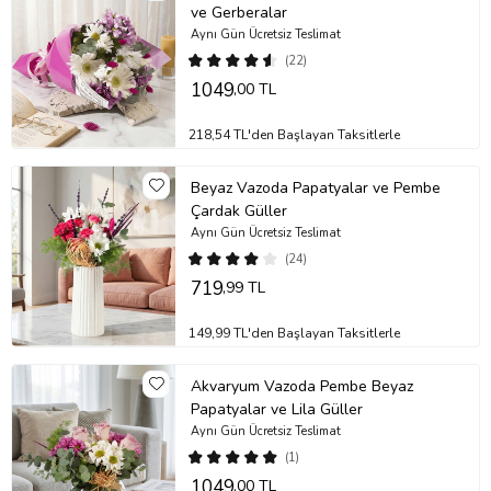
gibi) uzak tutun. Su seviyesini her gün kontrol ederek değiştirin ve
ve Gerberalar
her su değişiminde sapları 0.5-1 cm kadar tekrar kesin. Ayrıca, suyu
Aynı Gün Ücretsiz Teslimat
klorsuz ve dinlenmiş su ile değiştirmek çiçeklerinizin ömrünü
(22)
uzatmanızı sağlayacaktır. Solan veya kuruyan çiçekleri temizleyerek
1049
,00 TL
diğer çiçeklerin daha uzun süre taze kalmasını sağlayabilirsiniz.
Stok durumuna göre ürünlerde ufak değişiklikler olabilir.
218,54 TL'den Başlayan Taksitlerle
Ürün Kodu:
nob166
Beyaz Vazoda Papatyalar ve Pembe
Çardak Güller
Aynı Gün Ücretsiz Teslimat
(24)
719
,99 TL
149,99 TL'den Başlayan Taksitlerle
Akvaryum Vazoda Pembe Beyaz
Papatyalar ve Lila Güller
Aynı Gün Ücretsiz Teslimat
(1)
1049
,00 TL