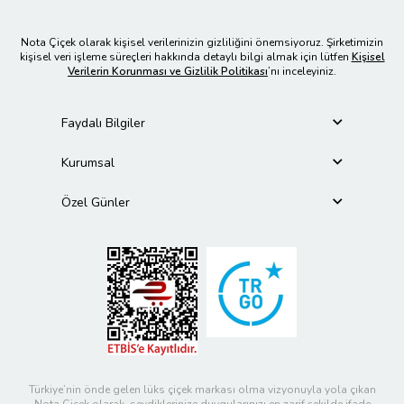
Nota Çiçek olarak kişisel verilerinizin gizliliğini önemsiyoruz. Şirketimizin
kişisel veri işleme süreçleri hakkında detaylı bilgi almak için lütfen
Kişisel
Verilerin Korunması ve Gizlilik Politikası
’nı inceleyiniz.
Faydalı Bilgiler
Kurumsal
Özel Günler
Türkiye’nin önde gelen lüks çiçek markası olma vizyonuyla yola çıkan
Nota Çiçek olarak, sevdiklerinize duygularınızı en zarif şekilde ifade