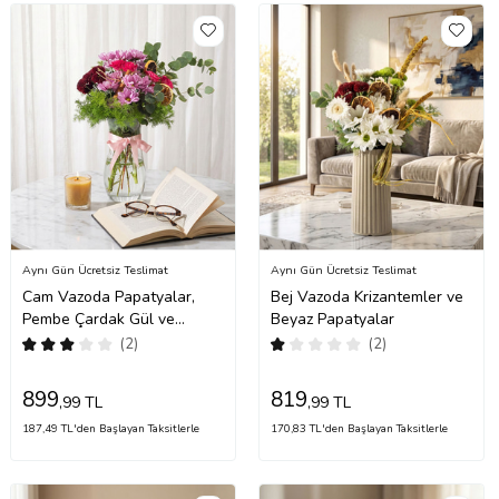
Aynı Gün Ücretsiz Teslimat
Aynı Gün Ücretsiz Teslimat
Cam Vazoda Papatyalar,
Bej Vazoda Krizantemler ve
Pembe Çardak Gül ve
Beyaz Papatyalar
Krizantem
(2)
(2)
899
819
,99 TL
,99 TL
187,49 TL'den Başlayan Taksitlerle
170,83 TL'den Başlayan Taksitlerle