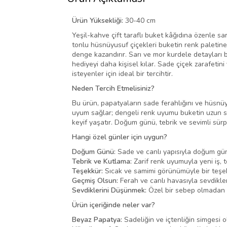
Ürün Yüksekliği:
30-40 cm
Yeşil-kahve çift taraflı buket kâğıdına özenle s
tonlu hüsnüyusuf çiçekleri buketin renk paletine
denge kazandırır. Sarı ve mor kurdele detayları 
hediyeyi daha kişisel kılar. Sade çiçek zarafeti
isteyenler için ideal bir tercihtir.
Neden Tercih Etmelisiniz?
Bu ürün, papatyaların sade ferahlığını ve hüsnüyu
uyum sağlar; dengeli renk uyumu buketin uzun sür
keyif yaşatır. Doğum günü, tebrik ve sevimli sürprizl
Hangi özel günler için uygun?
Doğum Günü:
Sade ve canlı yapısıyla doğum günü
Tebrik ve Kutlama:
Zarif renk uyumuyla yeni iş, te
Teşekkür:
Sıcak ve samimi görünümüyle bir teşekk
Geçmiş Olsun:
Ferah ve canlı havasıyla sevdiklerin
Sevdiklerini Düşünmek:
Özel bir sebep olmadan da
Ürün içeriğinde neler var?
Beyaz Papatya:
Sadeliğin ve içtenliğin simgesi 