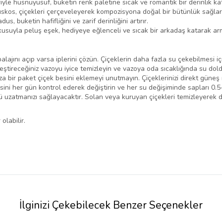
yle hüsnüyusuf, buketin renk paletine sıcak ve romantik bir derinlik ka
ruskos, çiçekleri çerçeveleyerek kompozisyona doğal bir bütünlük sağlar
s, buketin hafifliğini ve zarif derinliğini artırır.
usuyla peluş eşek, hediyeye eğlenceli ve sıcak bir arkadaş katarak arma
lajını açıp varsa iplerini çözün. Çiçeklerin daha fazla su çekebilmesi iç
leştireceğiniz vazoyu iyice temizleyin ve vazoya oda sıcaklığında su dold
 bir paket çiçek besini eklemeyi unutmayın. Çiçeklerinizi direkt güneş 
esini her gün kontrol ederek değiştirin ve her su değişiminde sapları 0.
nü uzatmanızı sağlayacaktır. Solan veya kuruyan çiçekleri temizleyerek 
olabilir.
İlginizi Çekebilecek Benzer Seçenekler