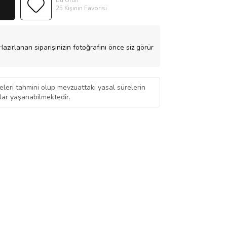
Bu Ürün
25 Kişinin Favorisi
azırlanan siparişinizin fotoğrafını önce siz görür
eleri tahmini olup mevzuattaki yasal sürelerin
ar yaşanabilmektedir.