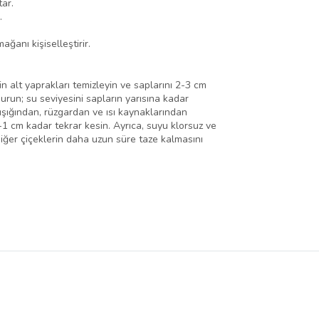
tar.
.
ğanı kişiselleştirir.
in alt yaprakları temizleyin ve saplarını 2-3 cm
urun; su seviyesini sapların yarısına kadar
ışığından, rüzgardan ve ısı kaynaklarından
5-1 cm kadar tekrar kesin. Ayrıca, suyu klorsuz ve
diğer çiçeklerin daha uzun süre taze kalmasını