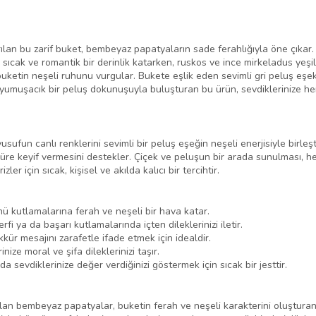
arılan bu zarif buket, bembeyaz papatyaların sade ferahlığıyla öne çıka
 sıcak ve romantik bir derinlik katarken, ruskos ve ince mirkeladus yeşi
buketin neşeli ruhunu vurgular. Bukete eşlik eden sevimli gri peluş eşek
ni yumuşacık bir peluş dokunuşuyla buluşturan bu ürün, sevdiklerinize he
sufun canlı renklerini sevimli bir peluş eşeğin neşeli enerjisiyle birleş
e keyif vermesini destekler. Çiçek ve peluşun bir arada sunulması, hedi
er için sıcak, kişisel ve akılda kalıcı bir tercihtir.
 kutlamalarına ferah ve neşeli bir hava katar.
rfi ya da başarı kutlamalarında içten dileklerinizi iletir.
ür mesajını zarafetle ifade etmek için idealdir.
ize moral ve şifa dileklerinizi taşır.
 sevdiklerinize değer verdiğinizi göstermek için sıcak bir jesttir.
olan bembeyaz papatyalar, buketin ferah ve neşeli karakterini oluşturan