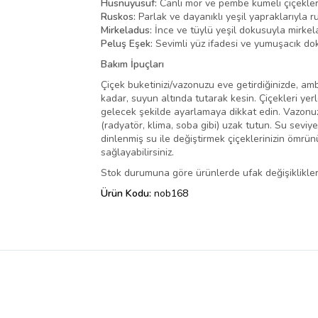
Hüsnüyusuf:
Canlı mor ve pembe kümeli çiçekleri
Ruskos:
Parlak ve dayanıklı yeşil yapraklarıyla 
Mirkeladus:
İnce ve tüylü yeşil dokusuyla mirkeladu
Peluş Eşek:
Sevimli yüz ifadesi ve yumuşacık dok
Bakım İpuçları
Çiçek buketinizi/vazonuzu eve getirdiğinizde, amba
kadar, suyun altında tutarak kesin. Çiçekleri yer
gelecek şekilde ayarlamaya dikkat edin. Vazonuza
(radyatör, klima, soba gibi) uzak tutun. Su seviy
dinlenmiş su ile değiştirmek çiçeklerinizin ömrü
sağlayabilirsiniz.
Stok durumuna göre ürünlerde ufak değişiklikler 
Ürün Kodu:
nob168