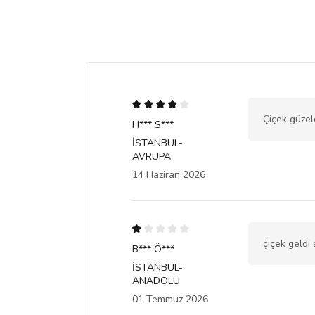
Çiçek güze
H*** S***
İSTANBUL-
AVRUPA
14 Haziran 2026
çiçek geldi
B*** Ö***
İSTANBUL-
ANADOLU
01 Temmuz 2026