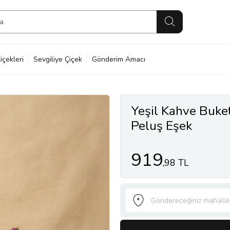
içekleri
Sevgiliye Çiçek
Gönderim Amacı
Yeşil Kahve Buke
Peluş Eşek
919
,98 TL