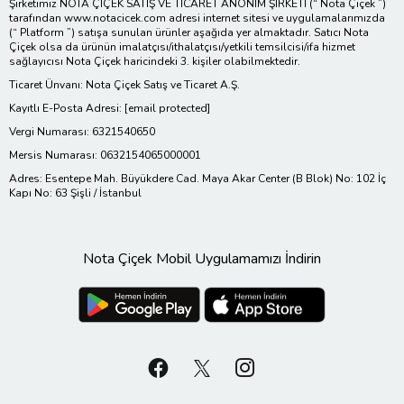
Şirketimiz NOTA ÇİÇEK SATIŞ VE TİCARET ANONİM ŞİRKETİ (“ Nota Çiçek ”)
tarafından www.notacicek.com adresi internet sitesi ve uygulamalarımızda
(“ Platform ”) satışa sunulan ürünler aşağıda yer almaktadır. Satıcı Nota
Çiçek olsa da ürünün imalatçısı/ithalatçısı/yetkili temsilcisi/ifa hizmet
sağlayıcısı Nota Çiçek haricindeki 3. kişiler olabilmektedir.
Ticaret Ünvanı: Nota Çiçek Satış ve Ticaret A.Ş.
Kayıtlı E-Posta Adresi:
[email protected]
Vergi Numarası: 6321540650
Mersis Numarası: 0632154065000001
Adres: Esentepe Mah. Büyükdere Cad. Maya Akar Center (B Blok) No: 102 İç
Kapı No: 63 Şişli / İstanbul
Nota Çiçek Mobil Uygulamamızı İndirin