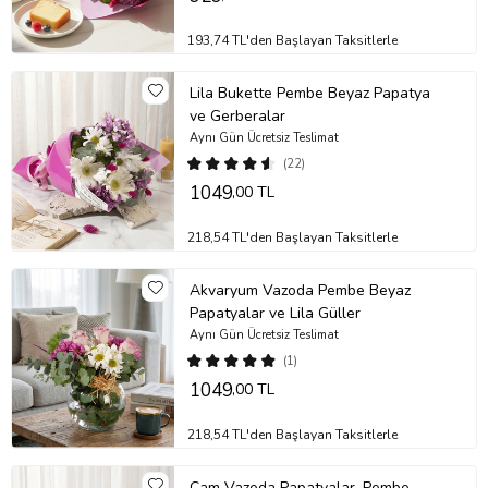
Stok durumuna göre ürünlerde ufak değişiklikler olabilir.
193,74 TL'den Başlayan Taksitlerle
Ürün Kodu:
nob148
Lila Bukette Pembe Beyaz Papatya
ve Gerberalar
Aynı Gün Ücretsiz Teslimat
(22)
1049
,00 TL
218,54 TL'den Başlayan Taksitlerle
Akvaryum Vazoda Pembe Beyaz
Papatyalar ve Lila Güller
Aynı Gün Ücretsiz Teslimat
(1)
1049
,00 TL
218,54 TL'den Başlayan Taksitlerle
Cam Vazoda Papatyalar, Pembe