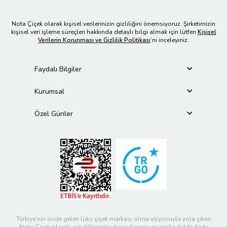
Nota Çiçek olarak kişisel verilerinizin gizliliğini önemsiyoruz. Şirketimizin
kişisel veri işleme süreçleri hakkında detaylı bilgi almak için lütfen
Kişisel
Verilerin Korunması ve Gizlilik Politikası
’nı inceleyiniz.
Faydalı Bilgiler
Kurumsal
Özel Günler
Türkiye’nin önde gelen lüks çiçek markası olma vizyonuyla yola çıkan
Nota Çiçek olarak, sevdiklerinize duygularınızı en zarif şekilde ifade