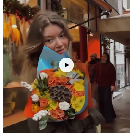
Tören ve Kutlamalar:
Düğün, nişan, iş kutlamaları veya özel
davetlerde, bu aranjman etkinliğinize zariflik ve anlam katacaktır.
Hem görsel olarak dikkat çeker hem de misafirlerinizin hafızasında
kalır.
Yeni Ev Hediyesi:
Yeni bir eve taşınan sevdiklerinize, evlerini
güzelleştirecek, şık ve anlamlı bir hediye sunabilirsiniz. Bu
aranjman, evde her odada rahatlıkla kullanılabilir.
Romantik Akşamlar:
Sevgilinizle geçireceğiniz romantik akşamlar
için masa süslemesi olarak bu aranjman harika bir seçim olacaktır.
Gecenize estetik ve anlam katacaktır.
Bakım İpuçları
Çiçek buketinizi/vazonuzu eve getirdiğinizde, ambalajını açıp varsa
iplerini çözün. Çiçeklerin daha fazla su çekebilmesi için alt
yaprakları temizleyin ve saplarını 2-3 cm kadar, suyun altında
tutarak kesin. Çiçekleri yerleştireceğiniz vazoyu iyice temizleyin ve
vazoya oda sıcaklığında su doldurun; su seviyesini sapların yarısına
kadar gelecek şekilde ayarlamaya dikkat edin. Vazonuza bir paket
çiçek besini eklemeyi unutmayın. Çiçeklerinizi direkt güneş
ışığından, rüzgardan ve ısı kaynaklarından (radyatör, klima, soba
gibi) uzak tutun. Su seviyesini her gün kontrol ederek değiştirin ve
her su değişiminde sapları 0.5-1 cm kadar tekrar kesin. Ayrıca, suyu
klorsuz ve dinlenmiş su ile değiştirmek çiçeklerinizin ömrünü
uzatmanızı sağlayacaktır. Solan veya kuruyan çiçekleri temizleyerek