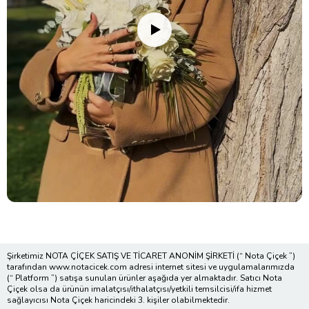
Şirketimiz NOTA ÇİÇEK SATIŞ VE TİCARET ANONİM ŞİRKETİ (“ Nota Çiçek ”)
tarafından www.notacicek.com adresi internet sitesi ve uygulamalarımızda
(“ Platform ”) satışa sunulan ürünler aşağıda yer almaktadır. Satıcı Nota
Çiçek olsa da ürünün imalatçısı/ithalatçısı/yetkili temsilcisi/ifa hizmet
sağlayıcısı Nota Çiçek haricindeki 3. kişiler olabilmektedir.