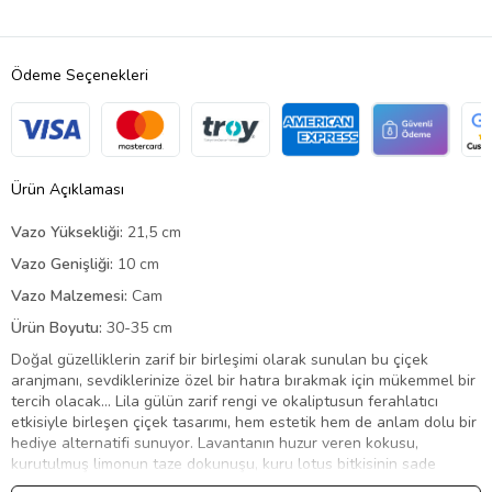
Ödeme Seçenekleri
Ürün Açıklaması
Vazo Yüksekliği:
21,5 cm
Vazo Genişliği:
10 cm
Vazo Malzemesi:
Cam
Ürün Boyutu:
30-35 cm
Doğal güzelliklerin zarif bir birleşimi olarak sunulan bu çiçek
aranjmanı, sevdiklerinize özel bir hatıra bırakmak için mükemmel bir
tercih olacak… Lila gülün zarif rengi ve okaliptusun ferahlatıcı
etkisiyle birleşen çiçek tasarımı, hem estetik hem de anlam dolu bir
hediye alternatifi sunuyor. Lavantanın huzur veren kokusu,
kurutulmuş limonun taze dokunuşu, kuru lotus bitkisinin sade
zarafeti ve mirkeladusun canlı renkleri ile oluşturula aranjman,