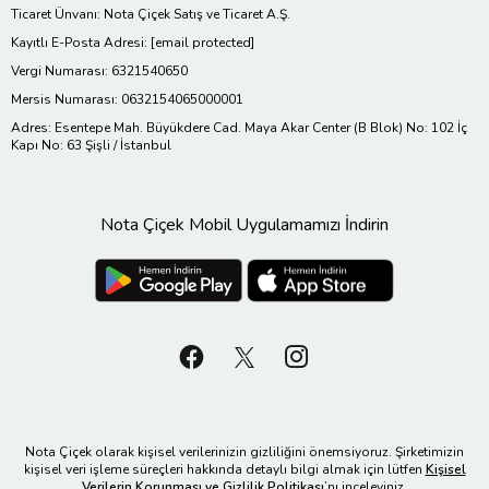
Ticaret Ünvanı: Nota Çiçek Satış ve Ticaret A.Ş.
Kayıtlı E-Posta Adresi:
[email protected]
Vergi Numarası: 6321540650
Mersis Numarası: 0632154065000001
Adres: Esentepe Mah. Büyükdere Cad. Maya Akar Center (B Blok) No: 102 İç
Kapı No: 63 Şişli / İstanbul
Nota Çiçek Mobil Uygulamamızı İndirin
Nota Çiçek olarak kişisel verilerinizin gizliliğini önemsiyoruz. Şirketimizin
kişisel veri işleme süreçleri hakkında detaylı bilgi almak için lütfen
Kişisel
Verilerin Korunması ve Gizlilik Politikası
’nı inceleyiniz.