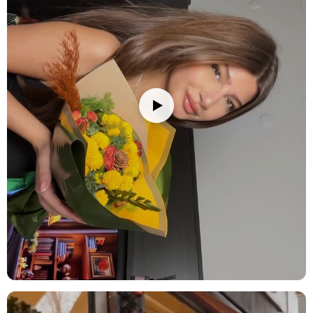
Yıl Dönümü:
Evlilik yıl dönümünüzde sevdiğiniz kişiye verebileceğiniz
şık ve anlamlı bir hediye seçeneğidir. Okaliptus ve rafya, ilişkinizin
güzelliklerini simgeler.
Ürün İçeriği
Lila Gül:
Zarif ve romantik bir dokunuş sağlayan bu çiçek,
aranjmanın odak noktasını oluşturur. Lila renginin sakinleştirici
etkisiyle aranjmana estetik bir hava katmaktadır.
Okaliptus:
Taze ve doğal bir dokunuş sağlayan okaliptus,
aranjmana ferahlatıcı bir hava verirken, ortamın enerjisini yükseltir.
Lavanta:
Huzur veren kokusu ile tanınan lavanta, aranjmanın zarif
havasını taçlandırarak, bir huzur atmosferi yaratır.
Kullanım Alanları ve Öneriler
Bu zarif ve şık aranjman, hem dekorasyon hem de hediye olarak
geniş bir kullanım alanına sahiptir. İşte bazı öneriler:
Ev Dekorasyonu:
Modern bir yaşam alanı yaratmak için evinizin her
köşesinde harika bir seçenek sunar. Oturma odası, yemek odası
veya misafir odasında muazzam bir dekoratif öge olarak
kullanılabilir.
Ofis Hediyesi:
Çalışma arkadaşınıza veya iş yerindeki yöneticinize,
hem şık hem de anlamlı bir hediye sunmak isterseniz, bu aranjman
harika bir tercih olacaktır. Ofis masasında şıklık sağlar.