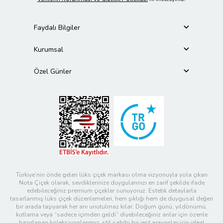
Faydalı Bilgiler
Kurumsal
Özel Günler
Türkiye’nin önde gelen lüks çiçek markası olma vizyonuyla yola çıkan
Nota Çiçek olarak, sevdiklerinize duygularınızı en zarif şekilde ifade
edebileceğiniz premium çiçekler sunuyoruz. Estetik detaylarla
tasarlanmış lüks çiçek düzenlemeleri, hem şıklığı hem de duygusal değeri
bir arada taşıyarak her anı unutulmaz kılar. Doğum günü, yıldönümü,
kutlama veya “sadece içimden geldi” diyebileceğiniz anlar için özenle
hazırlanan koleksiyonlarımız, stil sahibi bir jest arayanlar için ideal