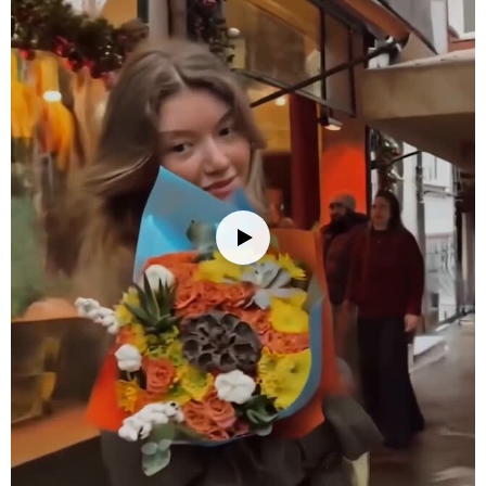
zarif bir dokunuş katar ve her köşede estetik bir hava oluşturur.
Ofis Hediyesi:
Çalışma arkadaşınıza ya da yöneticinize hediye
olarak sunabileceğiniz anlamlı ve şık bir seçenek. Ofis masasında
hoş bir dekorasyon sağlar ve profesyonel bir atmosfer yaratır.
Tören ve Kutlamalar:
Düğün, nişan, iş kutlamaları veya özel
davetlerde, bu aranjman etkinliğinize şıklık ve zarafet katacaktır.
Özellikle uzun süreli hatırlanacak etkileyici bir dekor olacaktır.
Yeni Ev Hediyesi:
Yeni bir eve taşınan sevdiklerinize, evlerine zarif
bir dokunuş ekleyecek anlamlı bir hediye alternatifi sunabilirsiniz.
Modern ve şık tasarımı ile her türlü iç mekâna uyum sağlar.
Bakım İpuçları
Çiçek buketinizi/vazonuzu eve getirdiğinizde, ambalajını açıp varsa
iplerini çözün. Çiçeklerin daha fazla su çekebilmesi için alt
yaprakları temizleyin ve saplarını 2-3 cm kadar, suyun altında
tutarak kesin. Çiçekleri yerleştireceğiniz vazoyu iyice temizleyin ve
vazoya oda sıcaklığında su doldurun; su seviyesini sapların yarısına
kadar gelecek şekilde ayarlamaya dikkat edin. Vazonuza bir paket
çiçek besini eklemeyi unutmayın. Çiçeklerinizi direkt güneş
ışığından, rüzgardan ve ısı kaynaklarından (radyatör, klima, soba
gibi) uzak tutun. Su seviyesini her gün kontrol ederek değiştirin ve
her su değişiminde sapları 0.5-1 cm kadar tekrar kesin. Ayrıca, suyu
klorsuz ve dinlenmiş su ile değiştirmek çiçeklerinizin ömrünü
uzatmanızı sağlayacaktır. Solan veya kuruyan çiçekleri temizleyerek