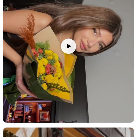
Yıl dönümü:
Evlilik yıl dönümünüzde sevgilinize verebileceğiniz
anlamlı bir hediye. Lila gül ve mor luna, ilişkinizin güzelliğini
simgeler.
Öğretmenler Günü:
Öğretmenlerinize teşekkür etmek için
mükemmel bir hediye seçeneği. Lila gül ve okaliptus, saygınızı ve
takdirinizi ifade eder.
Ürün İçeriği
Lila Gül:
Zarif ve sofistike renkleriyle, aranjmanın ana odak
noktalarından biridir. Hem şıklığı hem de anlamıyla öne çıkar.
Mor Luna:
Doğal ve derin rengiyle, aranjmana romantik bir dokunuş
ekler ve zarif bir atmosfer yaratır.
Okaliptus:
Ferahlatıcı ve yenileyici etkisiyle, aranjmanın modern
havasına katkıda bulunur.
Sholu Berry (Kuru Bitki):
Dinamik ve gösterişli yapısıyla aranjmana
hareket katar. Kuru bitkiler, uzun süre dayanarak hediye sahibine
kalıcı bir güzellik sunar.
Kullanım Alanları ve Öneriler
Şık çiçek aranjmanı, her türlü ortamda mükemmel bir dekoratif öge
ve hediye alternatifi sunar. Kullanım alanlarına dair öneriler:
Ev Dekorasyonu:
Modern çizgileri ve zarif tasarımıyla, oturma odası,
yemek odası veya giriş alanlarında hoş bir atmosfer yaratır. Evinize