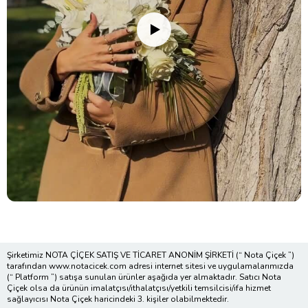
Şirketimiz NOTA ÇİÇEK SATIŞ VE TİCARET ANONİM ŞİRKETİ (“ Nota Çiçek ”)
tarafından www.notacicek.com adresi internet sitesi ve uygulamalarımızda
(“ Platform ”) satışa sunulan ürünler aşağıda yer almaktadır. Satıcı Nota
Çiçek olsa da ürünün imalatçısı/ithalatçısı/yetkili temsilcisi/ifa hizmet
sağlayıcısı Nota Çiçek haricindeki 3. kişiler olabilmektedir.