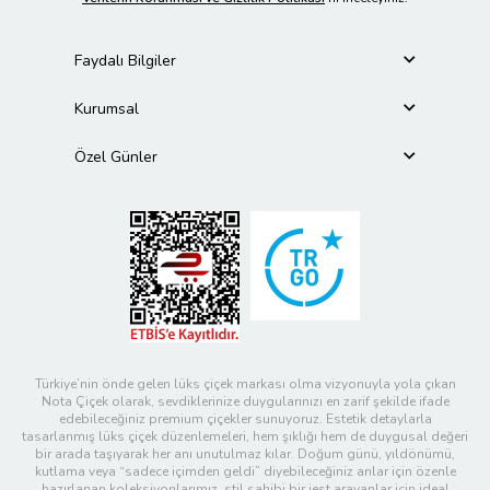
Faydalı Bilgiler
Kurumsal
Özel Günler
Türkiye’nin önde gelen lüks çiçek markası olma vizyonuyla yola çıkan
Nota Çiçek olarak, sevdiklerinize duygularınızı en zarif şekilde ifade
edebileceğiniz premium çiçekler sunuyoruz. Estetik detaylarla
tasarlanmış lüks çiçek düzenlemeleri, hem şıklığı hem de duygusal değeri
bir arada taşıyarak her anı unutulmaz kılar. Doğum günü, yıldönümü,
kutlama veya “sadece içimden geldi” diyebileceğiniz anlar için özenle
hazırlanan koleksiyonlarımız, stil sahibi bir jest arayanlar için ideal