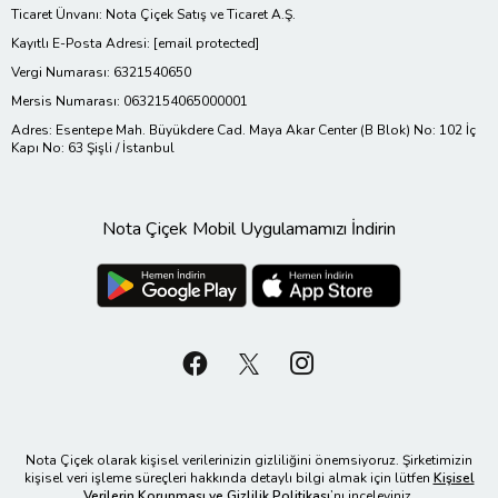
Ticaret Ünvanı: Nota Çiçek Satış ve Ticaret A.Ş.
Kayıtlı E-Posta Adresi:
[email protected]
Vergi Numarası: 6321540650
Mersis Numarası: 0632154065000001
Adres: Esentepe Mah. Büyükdere Cad. Maya Akar Center (B Blok) No: 102 İç
Kapı No: 63 Şişli / İstanbul
Nota Çiçek Mobil Uygulamamızı İndirin
Nota Çiçek olarak kişisel verilerinizin gizliliğini önemsiyoruz. Şirketimizin
kişisel veri işleme süreçleri hakkında detaylı bilgi almak için lütfen
Kişisel
Verilerin Korunması ve Gizlilik Politikası
’nı inceleyiniz.