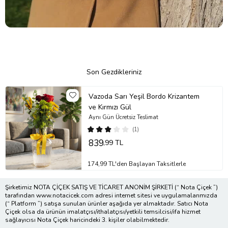
Son Gezdikleriniz
Vazoda Sarı Yeşil Bordo Krizantem
ve Kırmızı Gül
Aynı Gün Ücretsiz Teslimat
(1)
839
,99 TL
174,99 TL'den Başlayan Taksitlerle
Şirketimiz NOTA ÇİÇEK SATIŞ VE TİCARET ANONİM ŞİRKETİ (“ Nota Çiçek ”)
tarafından www.notacicek.com adresi internet sitesi ve uygulamalarımızda
(“ Platform ”) satışa sunulan ürünler aşağıda yer almaktadır. Satıcı Nota
Çiçek olsa da ürünün imalatçısı/ithalatçısı/yetkili temsilcisi/ifa hizmet
sağlayıcısı Nota Çiçek haricindeki 3. kişiler olabilmektedir.