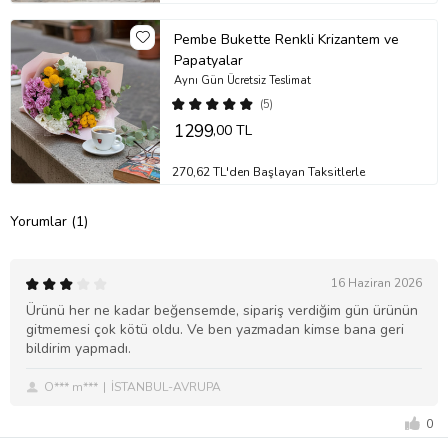
Pembe Bukette Renkli Krizantem ve
Papatyalar
Aynı Gün Ücretsiz Teslimat
(5)
1299
,00 TL
270,62 TL'den Başlayan Taksitlerle
Yorumlar (1)
16 Haziran 2026
Ürünü her ne kadar beğensemde, sipariş verdiğim gün ürünün
gitmemesi çok kötü oldu. Ve ben yazmadan kimse bana geri
bildirim yapmadı.
O*** m***
İSTANBUL-AVRUPA
0