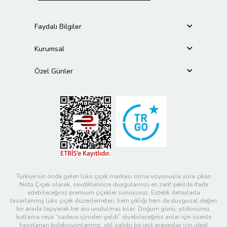
Faydalı Bilgiler
Kurumsal
Özel Günler
Türkiye’nin önde gelen lüks çiçek markası olma vizyonuyla yola çıkan
Nota Çiçek olarak, sevdiklerinize duygularınızı en zarif şekilde ifade
edebileceğiniz premium çiçekler sunuyoruz. Estetik detaylarla
tasarlanmış lüks çiçek düzenlemeleri, hem şıklığı hem de duygusal değeri
bir arada taşıyarak her anı unutulmaz kılar. Doğum günü, yıldönümü,
kutlama veya “sadece içimden geldi” diyebileceğiniz anlar için özenle
hazırlanan koleksiyonlarımız, stil sahibi bir jest arayanlar için ideal