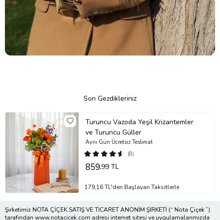
Son Gezdikleriniz
Turuncu Vazoda Yeşil Krizantemler
ve Turuncu Güller
Aynı Gün Ücretsiz Teslimat
(8)
859
,99 TL
179,16 TL'den Başlayan Taksitlerle
Şirketimiz NOTA ÇİÇEK SATIŞ VE TİCARET ANONİM ŞİRKETİ (“ Nota Çiçek ”)
tarafından www.notacicek.com adresi internet sitesi ve uygulamalarımızda