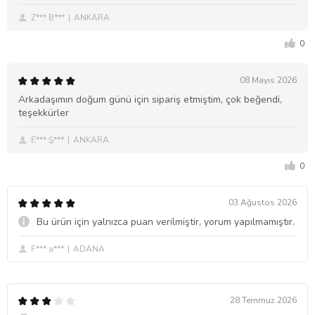
Z*** B***
ANKARA
0
08 Mayıs 2026
Arkadaşımın doğum günü için sipariş etmiştim, çok beğendi,
teşekkürler
E*** Ş***
ANKARA
0
03 Ağustos 2026
Bu ürün için yalnızca puan verilmiştir, yorum yapılmamıştır.
F*** a***
ADANA
28 Temmuz 2026