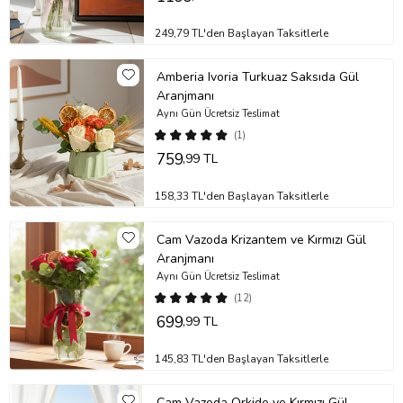
249,79 TL'den Başlayan Taksitlerle
Amberia Ivoria Turkuaz Saksıda Gül
Aranjmanı
Aynı Gün Ücretsiz Teslimat
(1)
759
,99 TL
158,33 TL'den Başlayan Taksitlerle
Cam Vazoda Krizantem ve Kırmızı Gül
Aranjmanı
Aynı Gün Ücretsiz Teslimat
(12)
699
,99 TL
145,83 TL'den Başlayan Taksitlerle
Cam Vazoda Orkide ve Kırmızı Gül