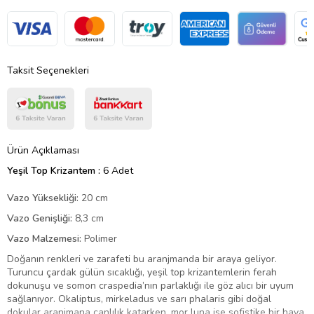
Taksit Seçenekleri
Ürün Açıklaması
Yeşil Top Krizantem :
6 Adet
Vazo Yüksekliği:
20 cm
Vazo Genişliği:
8,3 cm
Vazo Malzemesi:
Polimer
Doğanın renkleri ve zarafeti bu aranjmanda bir araya geliyor.
Turuncu çardak gülün sıcaklığı, yeşil top krizantemlerin ferah
dokunuşu ve somon craspedia’nın parlaklığı ile göz alıcı bir uyum
sağlanıyor. Okaliptus, mirkeladus ve sarı phalaris gibi doğal
dokular aranjmana canlılık katarken, mor luna ise sofistike bir hava