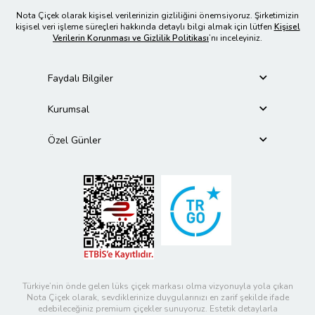
Nota Çiçek olarak kişisel verilerinizin gizliliğini önemsiyoruz. Şirketimizin
kişisel veri işleme süreçleri hakkında detaylı bilgi almak için lütfen
Kişisel
Verilerin Korunması ve Gizlilik Politikası
’nı inceleyiniz.
Faydalı Bilgiler
Kurumsal
Özel Günler
Türkiye’nin önde gelen lüks çiçek markası olma vizyonuyla yola çıkan
Nota Çiçek olarak, sevdiklerinize duygularınızı en zarif şekilde ifade
edebileceğiniz premium çiçekler sunuyoruz. Estetik detaylarla