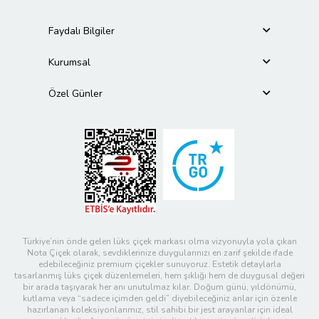
Faydalı Bilgiler
Kurumsal
Özel Günler
Türkiye’nin önde gelen lüks çiçek markası olma vizyonuyla yola çıkan
Nota Çiçek olarak, sevdiklerinize duygularınızı en zarif şekilde ifade
edebileceğiniz premium çiçekler sunuyoruz. Estetik detaylarla
tasarlanmış lüks çiçek düzenlemeleri, hem şıklığı hem de duygusal değeri
bir arada taşıyarak her anı unutulmaz kılar. Doğum günü, yıldönümü,
kutlama veya “sadece içimden geldi” diyebileceğiniz anlar için özenle
hazırlanan koleksiyonlarımız, stil sahibi bir jest arayanlar için ideal