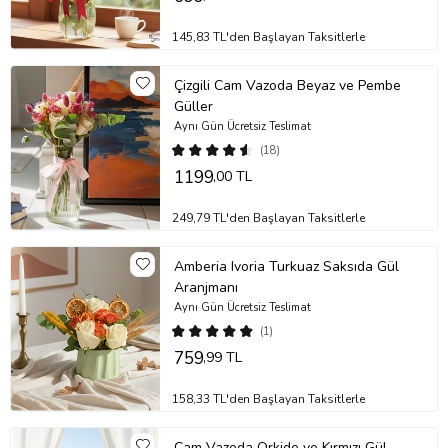
145,83 TL'den Başlayan Taksitlerle
Çizgili Cam Vazoda Beyaz ve Pembe
Güller
Aynı Gün Ücretsiz Teslimat
(18)
1199
,00 TL
249,79 TL'den Başlayan Taksitlerle
Amberia Ivoria Turkuaz Saksıda Gül
Aranjmanı
Aynı Gün Ücretsiz Teslimat
(1)
759
,99 TL
158,33 TL'den Başlayan Taksitlerle
Cam Vazoda Orkide ve Kırmızı Gül