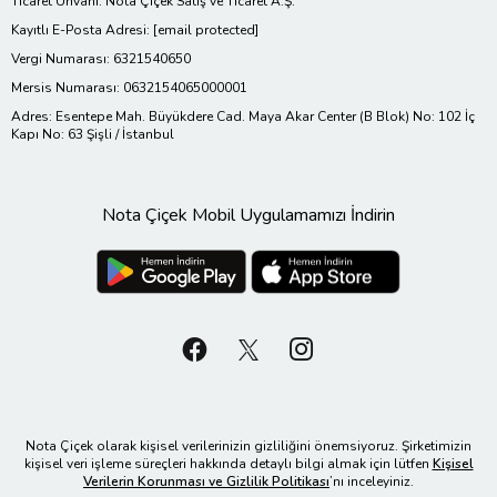
Ticaret Ünvanı: Nota Çiçek Satış ve Ticaret A.Ş.
Kayıtlı E-Posta Adresi:
[email protected]
Vergi Numarası: 6321540650
Mersis Numarası: 0632154065000001
Adres: Esentepe Mah. Büyükdere Cad. Maya Akar Center (B Blok) No: 102 İç
Kapı No: 63 Şişli / İstanbul
Nota Çiçek Mobil Uygulamamızı İndirin
Nota Çiçek olarak kişisel verilerinizin gizliliğini önemsiyoruz. Şirketimizin
kişisel veri işleme süreçleri hakkında detaylı bilgi almak için lütfen
Kişisel
Verilerin Korunması ve Gizlilik Politikası
’nı inceleyiniz.