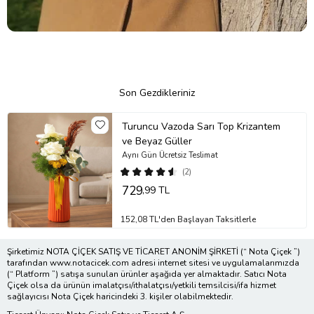
Son Gezdikleriniz
Turuncu Vazoda Sarı Top Krizantem
ve Beyaz Güller
Aynı Gün Ücretsiz Teslimat
(2)
729
,99 TL
152,08 TL'den Başlayan Taksitlerle
Şirketimiz NOTA ÇİÇEK SATIŞ VE TİCARET ANONİM ŞİRKETİ (“ Nota Çiçek ”)
tarafından www.notacicek.com adresi internet sitesi ve uygulamalarımızda
(“ Platform ”) satışa sunulan ürünler aşağıda yer almaktadır. Satıcı Nota
Çiçek olsa da ürünün imalatçısı/ithalatçısı/yetkili temsilcisi/ifa hizmet
sağlayıcısı Nota Çiçek haricindeki 3. kişiler olabilmektedir.