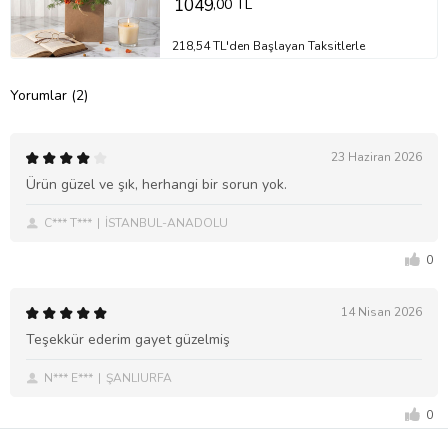
1049
,00 TL
218,54 TL'den Başlayan Taksitlerle
Yorumlar (2)
23 Haziran 2026
Ürün güzel ve şık, herhangi bir sorun yok.
C*** T***
İSTANBUL-ANADOLU
0
14 Nisan 2026
Teşekkür ederim gayet güzelmiş
N*** E***
ŞANLIURFA
0