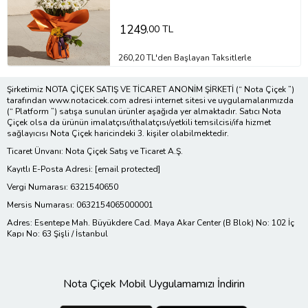
1249
,00 TL
260,20 TL'den Başlayan Taksitlerle
Şirketimiz NOTA ÇİÇEK SATIŞ VE TİCARET ANONİM ŞİRKETİ (“ Nota Çiçek ”)
tarafından www.notacicek.com adresi internet sitesi ve uygulamalarımızda
(“ Platform ”) satışa sunulan ürünler aşağıda yer almaktadır. Satıcı Nota
Çiçek olsa da ürünün imalatçısı/ithalatçısı/yetkili temsilcisi/ifa hizmet
sağlayıcısı Nota Çiçek haricindeki 3. kişiler olabilmektedir.
Ticaret Ünvanı: Nota Çiçek Satış ve Ticaret A.Ş.
Kayıtlı E-Posta Adresi:
[email protected]
Vergi Numarası: 6321540650
Mersis Numarası: 0632154065000001
Adres: Esentepe Mah. Büyükdere Cad. Maya Akar Center (B Blok) No: 102 İç
Kapı No: 63 Şişli / İstanbul
Nota Çiçek Mobil Uygulamamızı İndirin