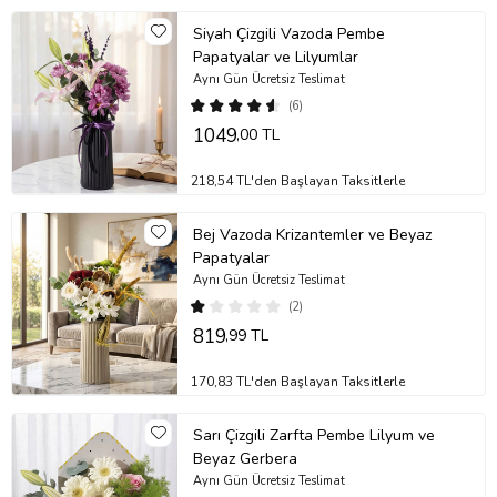
diğer çiçeklerin daha uzun süre taze kalmasını sağlayabilirsiniz.
Siyah Çizgili Vazoda Pembe
Stok durumuna göre ürünlerde ufak değişiklikler olabilir.
Papatyalar ve Lilyumlar
Ürün Kodu:
no592
Aynı Gün Ücretsiz Teslimat
(6)
1049
,00 TL
218,54 TL'den Başlayan Taksitlerle
Bej Vazoda Krizantemler ve Beyaz
Papatyalar
Aynı Gün Ücretsiz Teslimat
(2)
819
,99 TL
170,83 TL'den Başlayan Taksitlerle
Sarı Çizgili Zarfta Pembe Lilyum ve
Beyaz Gerbera
Aynı Gün Ücretsiz Teslimat