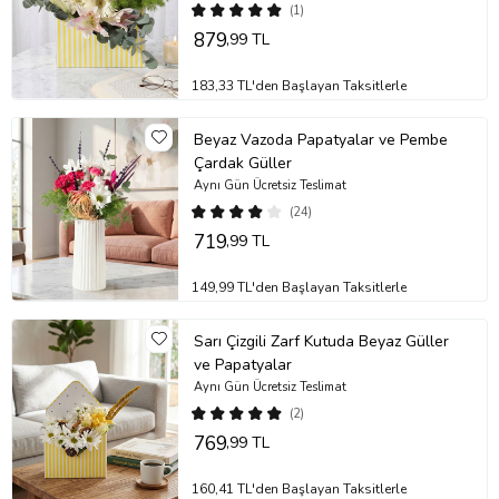
(1)
879
,99 TL
183,33 TL'den Başlayan Taksitlerle
Beyaz Vazoda Papatyalar ve Pembe
Çardak Güller
Aynı Gün Ücretsiz Teslimat
(24)
719
,99 TL
149,99 TL'den Başlayan Taksitlerle
Sarı Çizgili Zarf Kutuda Beyaz Güller
ve Papatyalar
Aynı Gün Ücretsiz Teslimat
(2)
769
,99 TL
160,41 TL'den Başlayan Taksitlerle