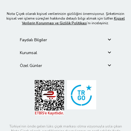
Nota Çiçek olarak kişisel verilerinizin gizliliğini önemsiyoruz. Şirketimizin
kişisel veri işleme süreçleri hakkında detaylı bilgi almak için lütfen
Kişisel
Verilerin Korunması ve Gizlilik Politikası
’nı inceleyiniz.
Faydalı Bilgiler
Kurumsal
Özel Günler
Türkiye’nin önde gelen lüks çiçek markası olma vizyonuyla yola çıkan
Nota Çiçek olarak, sevdiklerinize duygularınızı en zarif şekilde ifade