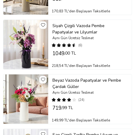
Stok durumuna göre ürünlerde ufak değişiklikler olabilir.
Ürün Kodu:
nob163
170,83 TL'den Başlayan Taksitlerle
Siyah Çizgili Vazoda Pembe
Papatyalar ve Lilyumlar
Aynı Gün Ücretsiz Teslimat
(6)
1049
,00 TL
218,54 TL'den Başlayan Taksitlerle
Beyaz Vazoda Papatyalar ve Pembe
Çardak Güller
Aynı Gün Ücretsiz Teslimat
(24)
719
,99 TL
149,99 TL'den Başlayan Taksitlerle
Sarı Çizgili Zarfta Pembe Lilyum ve