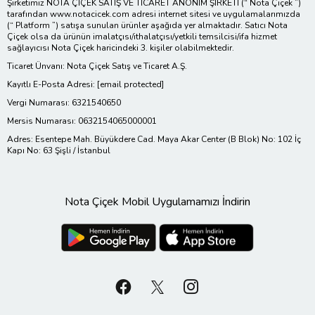
Şirketimiz NOTA ÇİÇEK SATIŞ VE TİCARET ANONİM ŞİRKETİ (“ Nota Çiçek ”)
tarafından www.notacicek.com adresi internet sitesi ve uygulamalarımızda
(“ Platform ”) satışa sunulan ürünler aşağıda yer almaktadır. Satıcı Nota
Çiçek olsa da ürünün imalatçısı/ithalatçısı/yetkili temsilcisi/ifa hizmet
sağlayıcısı Nota Çiçek haricindeki 3. kişiler olabilmektedir.
Ticaret Ünvanı: Nota Çiçek Satış ve Ticaret A.Ş.
Kayıtlı E-Posta Adresi:
[email protected]
Vergi Numarası: 6321540650
Mersis Numarası: 0632154065000001
Adres: Esentepe Mah. Büyükdere Cad. Maya Akar Center (B Blok) No: 102 İç
Kapı No: 63 Şişli / İstanbul
Nota Çiçek Mobil Uygulamamızı İndirin