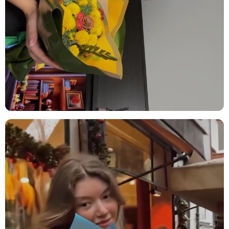
İthal Beyaz Gül:
Sadakat, huzur ve zarafet duygularını temsil eder.
Çiçeğin merkezinde sakin bir güç sunar.
Beyaz Papatya:
Masumiyet, içtenlik ve neşeyi temsil eder.
Aranjmana samimi bir ruh kazandırır.
Pars Ped Bleach on Stem:
Açık tonlu doğal dokusuyla tasarıma
yumuşak geçiş ve natürel bir görünüm kazandırır.
Mirkeladus:
Hacimli yapısıyla düzenlemeye derinlik ve hareket
katar.
Okaliptus:
Taze yeşil yapraklarıyla ferah bir hava katar. Aranjmanın
doğal dengesini sağlar.
Kullanım Alanları ve Öneriler
Bu aranjman; sadeliği, dinginliği ve sofistike dokunuşlarıyla pek çok
ortamda göz alıcı bir etki yaratır:
Ev Dekorasyonu:
Yaşam alanlarınıza taze, zarif ve huzur verici bir
atmosfer kazandırır.
Ofis / Çalışma Alanı:
Masanıza veya ofis girişine doğallık ve estetik
kazandırmak için ideal bir tercihtir.
Teşekkür Hediyesi:
İçten bir minnettarlığı, kelimelere gerek
kalmadan güçlü bir dille ifade eder.
Yeni Ev Hediyesi:
Yeni başlangıçlara sade ama sofistike bir "hoş
geldin" demek için mükemmel bir alternatiftir.
Bakım İpuçları