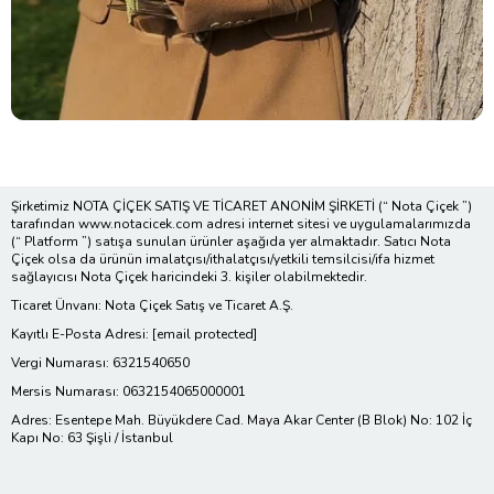
Şirketimiz NOTA ÇİÇEK SATIŞ VE TİCARET ANONİM ŞİRKETİ (“ Nota Çiçek ”)
tarafından www.notacicek.com adresi internet sitesi ve uygulamalarımızda
(“ Platform ”) satışa sunulan ürünler aşağıda yer almaktadır. Satıcı Nota
Çiçek olsa da ürünün imalatçısı/ithalatçısı/yetkili temsilcisi/ifa hizmet
sağlayıcısı Nota Çiçek haricindeki 3. kişiler olabilmektedir.
Ticaret Ünvanı: Nota Çiçek Satış ve Ticaret A.Ş.
Kayıtlı E-Posta Adresi:
[email protected]
Vergi Numarası: 6321540650
Mersis Numarası: 0632154065000001
Adres: Esentepe Mah. Büyükdere Cad. Maya Akar Center (B Blok) No: 102 İç
Kapı No: 63 Şişli / İstanbul