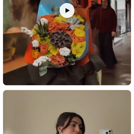
Çiçek buketinizi/vazonuzu eve getirdiğinizde, ambalajını açıp varsa
iplerini çözün. Çiçeklerin daha fazla su çekebilmesi için alt
yaprakları temizleyin ve saplarını 2-3 cm kadar, suyun altında
tutarak kesin. Çiçekleri yerleştireceğiniz vazoyu iyice temizleyin ve
vazoya oda sıcaklığında su doldurun; su seviyesini sapların yarısına
kadar gelecek şekilde ayarlamaya dikkat edin. Vazonuza bir paket
çiçek besini eklemeyi unutmayın. Çiçeklerinizi direkt güneş
ışığından, rüzgardan ve ısı kaynaklarından (radyatör, klima, soba
gibi) uzak tutun. Su seviyesini her gün kontrol ederek değiştirin ve
her su değişiminde sapları 0.5-1 cm kadar tekrar kesin. Ayrıca, suyu
klorsuz ve dinlenmiş su ile değiştirmek çiçeklerinizin ömrünü
uzatmanızı sağlayacaktır. Solan veya kuruyan çiçekleri temizleyerek
diğer çiçeklerin daha uzun süre taze kalmasını sağlayabilirsiniz.
Stok durumuna göre ürünlerde ufak değişiklikler olabilir.
Ürün Kodu:
no184