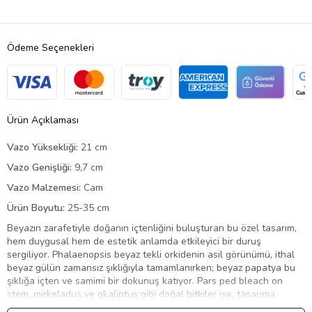
Ödeme Seçenekleri
Ürün Açıklaması
Vazo Yüksekliği:
21 cm
Vazo Genişliği:
9,7 cm
Vazo Malzemesi:
Cam
Ürün Boyutu:
25-35 cm
Beyazın zarafetiyle doğanın içtenliğini buluşturan bu özel tasarım,
hem duygusal hem de estetik anlamda etkileyici bir duruş
sergiliyor. Phalaenopsis beyaz tekli orkidenin asil görünümü, ithal
beyaz gülün zamansız şıklığıyla tamamlanırken; beyaz papatya bu
şıklığa içten ve samimi bir dokunuş katıyor. Pars ped bleach on
stem, mirkeladus ve okaliptus gibi doğal bitkiler ise, tasarıma
dengeli bir doğallık kazandırıyor. Kurutulmuş limonun rustik tonları