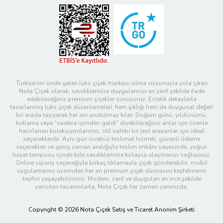
Türkiye’nin önde gelen lüks çiçek markası olma vizyonuyla yola çıkan
Nota Çiçek olarak, sevdiklerinize duygularınızı en zarif şekilde ifade
edebileceğiniz premium çiçekler sunuyoruz. Estetik detaylarla
tasarlanmış lüks çiçek düzenlemeleri, hem şıklığı hem de duygusal değeri
bir arada taşıyarak her anı unutulmaz kılar. Doğum günü, yıldönümü,
kutlama veya “sadece içimden geldi” diyebileceğiniz anlar için özenle
hazırlanan koleksiyonlarımız, stil sahibi bir jest arayanlar için ideal
seçeneklerdir. Aynı gün ücretsiz teslimat hizmeti, güvenli ödeme
seçenekleri ve geniş zaman aralığıyla teslim imkânı sayesinde, yoğun
hayat temposu içinde bile sevdiklerinize kolayca ulaşmanızı sağlıyoruz.
Online sipariş seçeneğiyle birkaç tıklamayla çiçek gönderebilir, mobil
uygulamamız üzerinden her an premium çiçek dünyasını keşfetmenin
keyfini yaşayabilirsiniz. Modern, zarif ve duyguları en ince şekilde
yansıtan tasarımlarla, Nota Çiçek her zaman yanınızda.
Copyright © 2026 Nota Çiçek Satış ve Ticaret Anonim Şirketi