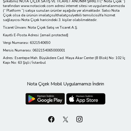
Şirketimiz NOTA ÇİÇEK SATIŞ VE TİCARET ANONİM ŞİRKETİ (“ Nota Çiçek ”)
tarafından www.notacicek.com adresi internet sitesi ve uygulamalarımızda
(“ Platform ”) satışa sunulan ürünler aşağıda yer almaktadır. Satıcı Nota
Çiçek olsa da ürünün imalatçısı/ithalatçısı/yetkili temsilcisi/ifa hizmet
sağlayıcısı Nota Çiçek haricindeki 3. kişiler olabilmektedir.
Ticaret Ünvanı: Nota Çiçek Satış ve Ticaret A.Ş.
Kayıtlı E-Posta Adresi:
[email protected]
Vergi Numarası: 6321540650
Mersis Numarası: 0632154065000001
Adres: Esentepe Mah. Büyükdere Cad. Maya Akar Center (B Blok) No: 102 İç
Kapı No: 63 Şişli / İstanbul
Nota Çiçek Mobil Uygulamamızı İndirin