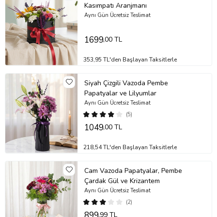
Kasımpatı Aranjmanı
diğer çiçeklerin daha uzun süre taze kalmasını sağlayabilirsiniz.
Aynı Gün Ücretsiz Teslimat
Stok durumuna göre ürünlerde ufak değişiklikler olabilir.
Ürün Kodu:
nob172
1699
,00 TL
353,95 TL'den Başlayan Taksitlerle
Siyah Çizgili Vazoda Pembe
Papatyalar ve Lilyumlar
Aynı Gün Ücretsiz Teslimat
(5)
1049
,00 TL
218,54 TL'den Başlayan Taksitlerle
Cam Vazoda Papatyalar, Pembe
Çardak Gül ve Krizantem
Aynı Gün Ücretsiz Teslimat
(2)
899
,99 TL