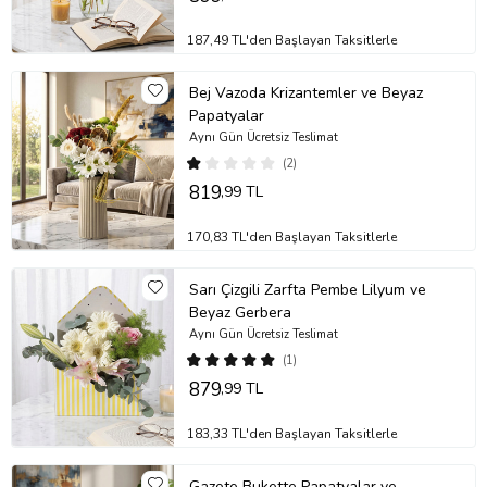
187,49 TL'den Başlayan Taksitlerle
Bej Vazoda Krizantemler ve Beyaz
Papatyalar
Aynı Gün Ücretsiz Teslimat
(2)
819
,99 TL
170,83 TL'den Başlayan Taksitlerle
Sarı Çizgili Zarfta Pembe Lilyum ve
Beyaz Gerbera
Aynı Gün Ücretsiz Teslimat
(1)
879
,99 TL
183,33 TL'den Başlayan Taksitlerle
Gazete Bukette Papatyalar ve