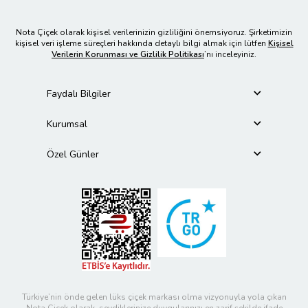
Nota Çiçek olarak kişisel verilerinizin gizliliğini önemsiyoruz. Şirketimizin
kişisel veri işleme süreçleri hakkında detaylı bilgi almak için lütfen
Kişisel
Verilerin Korunması ve Gizlilik Politikası
’nı inceleyiniz.
Faydalı Bilgiler
Kurumsal
Özel Günler
Türkiye’nin önde gelen lüks çiçek markası olma vizyonuyla yola çıkan
Nota Çiçek olarak, sevdiklerinize duygularınızı en zarif şekilde ifade