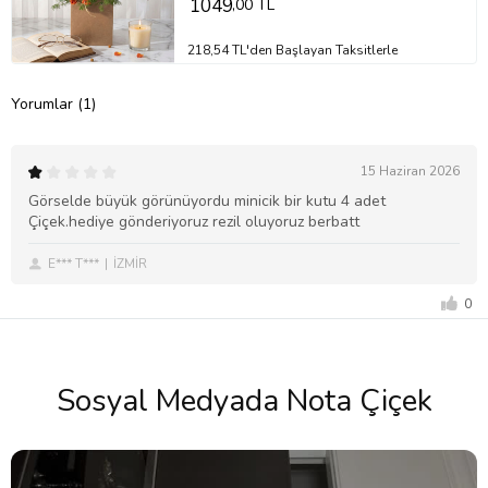
1049
,00 TL
218,54 TL'den Başlayan Taksitlerle
Yorumlar (1)
15 Haziran 2026
Görselde büyük görünüyordu minicik bir kutu 4 adet
Çiçek.hediye gönderiyoruz rezil oluyoruz berbatt
E*** T***
İZMİR
0
Sosyal Medyada Nota Çiçek