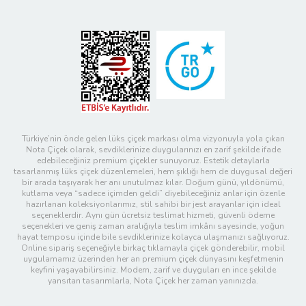
Türkiye’nin önde gelen lüks çiçek markası olma vizyonuyla yola çıkan
Nota Çiçek olarak, sevdiklerinize duygularınızı en zarif şekilde ifade
edebileceğiniz premium çiçekler sunuyoruz. Estetik detaylarla
tasarlanmış lüks çiçek düzenlemeleri, hem şıklığı hem de duygusal değeri
bir arada taşıyarak her anı unutulmaz kılar. Doğum günü, yıldönümü,
kutlama veya “sadece içimden geldi” diyebileceğiniz anlar için özenle
hazırlanan koleksiyonlarımız, stil sahibi bir jest arayanlar için ideal
seçeneklerdir. Aynı gün ücretsiz teslimat hizmeti, güvenli ödeme
seçenekleri ve geniş zaman aralığıyla teslim imkânı sayesinde, yoğun
hayat temposu içinde bile sevdiklerinize kolayca ulaşmanızı sağlıyoruz.
Online sipariş seçeneğiyle birkaç tıklamayla çiçek gönderebilir, mobil
uygulamamız üzerinden her an premium çiçek dünyasını keşfetmenin
keyfini yaşayabilirsiniz. Modern, zarif ve duyguları en ince şekilde
yansıtan tasarımlarla, Nota Çiçek her zaman yanınızda.