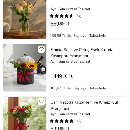
Aynı Gün Ücretsiz Teslimat
(74)
669
,99 TL
139,58 TL'den Başlayan Taksitlerle
Flamia Solis ve Peluş Eşek Kutuda
Kasımpatı Aranjmanı
Aynı Gün Ücretsiz Teslimat
1449
,00 TL
301,87 TL'den Başlayan Taksitlerle
Cam Vazoda Krizantem ve Kırmızı Gül
Aranjmanı
Aynı Gün Ücretsiz Teslimat
(12)
699
,99 TL