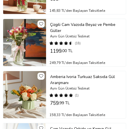
145,83 TL'den Başlayan Taksitlerle
Çizgili Cam Vazoda Beyaz ve Pembe
Güller
Aynı Gün Ücretsiz Teslimat
(18)
1199
,00 TL
249,79 TL'den Başlayan Taksitlerle
Amberia Ivoria Turkuaz Saksıda Gül
Aranjmanı
Aynı Gün Ücretsiz Teslimat
(1)
759
,99 TL
158,33 TL'den Başlayan Taksitlerle
Cam Vazoda Orkide ve Kırmızı Gül