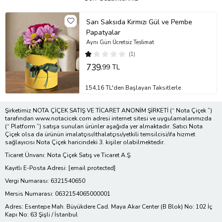
Sarı Saksıda Kırmızı Gül ve Pembe
Papatyalar
Aynı Gün Ücretsiz Teslimat
(1)
739
,99 TL
154,16 TL'den Başlayan Taksitlerle
Şirketimiz NOTA ÇİÇEK SATIŞ VE TİCARET ANONİM ŞİRKETİ (“ Nota Çiçek ”)
tarafından www.notacicek.com adresi internet sitesi ve uygulamalarımızda
(“ Platform ”) satışa sunulan ürünler aşağıda yer almaktadır. Satıcı Nota
Çiçek olsa da ürünün imalatçısı/ithalatçısı/yetkili temsilcisi/ifa hizmet
sağlayıcısı Nota Çiçek haricindeki 3. kişiler olabilmektedir.
Ticaret Ünvanı: Nota Çiçek Satış ve Ticaret A.Ş.
Kayıtlı E-Posta Adresi:
[email protected]
Vergi Numarası: 6321540650
Mersis Numarası: 0632154065000001
Adres: Esentepe Mah. Büyükdere Cad. Maya Akar Center (B Blok) No: 102 İç
Kapı No: 63 Şişli / İstanbul