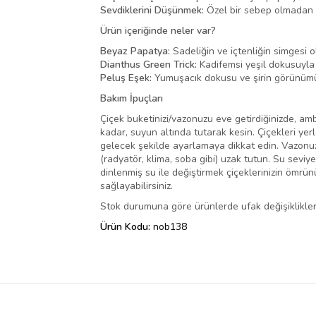
Sevdiklerini Düşünmek:
Özel bir sebep olmadan da 
Ürün içeriğinde neler var?
Beyaz Papatya:
Sadeliğin ve içtenliğin simgesi 
Dianthus Green Trick:
Kadifemsi yeşil dokusuyla
Peluş Eşek:
Yumuşacık dokusu ve şirin görünümüyle
Bakım İpuçları
Çiçek buketinizi/vazonuzu eve getirdiğinizde, amba
kadar, suyun altında tutarak kesin. Çiçekleri yer
gelecek şekilde ayarlamaya dikkat edin. Vazonuza
(radyatör, klima, soba gibi) uzak tutun. Su seviy
dinlenmiş su ile değiştirmek çiçeklerinizin ömrü
sağlayabilirsiniz.
Stok durumuna göre ürünlerde ufak değişiklikler 
Ürün Kodu:
nob138