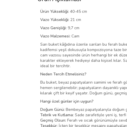
Ürün Yüksekliği:
40-45 cm
Vazo Yüksekliği:
21 cm
Vazo Genişliği:
9,7 cm
Vazo Malzemesi:
Cam
Sarı buket kâğıdına özenle sarılan bu ferah buket
kadifemsi yeşil dokusuyla kompozisyona taze bir 
cam vazosu sayesinde ürün herhangi bir ek düzen
karakter ekleyerek hediyeyi daha kişisel kılar. 
ideal bir tercihtir.
Neden Tercih Etmelisiniz?
Bu buket, beyaz papatyaların samimi ve ferah gör
hemen sergilenebilir; papatyaların dayanıklı yap
kılarak çift bir keyif yaşatır. Doğum günü, geçmiş o
Hangi özel günler için uygun?
Doğum Günü:
Bembeyaz papatyalarıyla doğum gün
Tebrik ve Kutlama:
Sade zarafetiyle yeni iş, terfi 
Geçmiş Olsun:
Ferah ve sıcak görünümüyle sevdikle
Teşekkür:
İçten bir teşekkür mesajını papatyaların