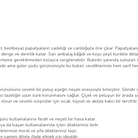
, bembeyaz papatyaların sadeliği ve canlılığıyla öne çıkar. Papatyaların
denge ve derinlik katar. Sarı ambalaj kâğıdı ve koyu yeşil kurdele detay
leme gerektirmeden kolayca sergilenebilir. Buketin yanında sunulan se
Sade ama güler yüzlü görünümüyle bu buket, sevdiklerinize hem zarif hem 
ünümünü sevimli bir peluş eşeğin neşeli enerjisiyle birleştirir. Silindi
ısı tazeliğin uzun süre korunmasını sağlar. Çiçek ve peluşun bir arada 
lsun ve sevimli sürprizler için sıcak, kişisel ve akılda kalıcı bir tercihtir.
ü kutlamalarına ferah ve neşeli bir hava katar.
ya da başarı kutlamalarında içten dileklerinizi iletir.
rinize moral ve şifa dileklerinizi taşır.
 samimi diliyle ifade etmek için idealdir.