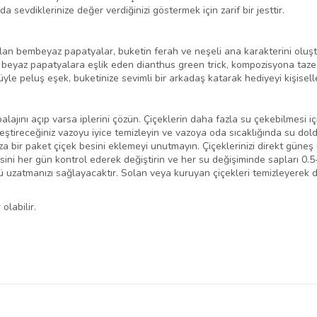
sevdiklerinize değer verdiğinizi göstermek için zarif bir jesttir.
olan bembeyaz papatyalar, buketin ferah ve neşeli ana karakterini oluşt
 beyaz papatyalara eşlik eden dianthus green trick, kompozisyona taze
 peluş eşek, buketinize sevimli bir arkadaş katarak hediyeyi kişiselleş
lajını açıp varsa iplerini çözün. Çiçeklerin daha fazla su çekebilmesi iç
leştireceğiniz vazoyu iyice temizleyin ve vazoya oda sıcaklığında su dold
 bir paket çiçek besini eklemeyi unutmayın. Çiçeklerinizi direkt güneş 
esini her gün kontrol ederek değiştirin ve her su değişiminde sapları 0.
nü uzatmanızı sağlayacaktır. Solan veya kuruyan çiçekleri temizleyerek 
olabilir.