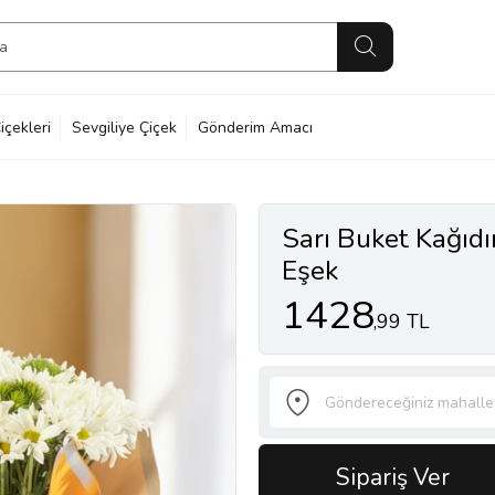
içekleri
Sevgiliye Çiçek
Gönderim Amacı
Sarı Buket Kağıd
Eşek
1428
,99 TL
Sipariş Ver