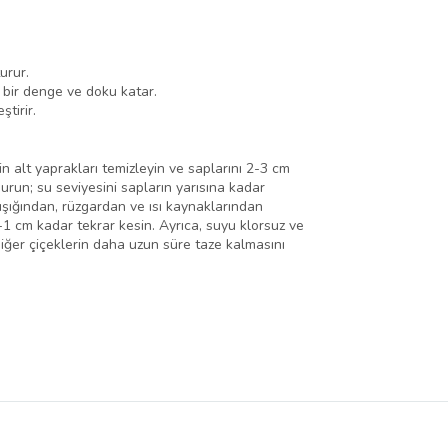
urur.
 bir denge ve doku katar.
tirir.
in alt yaprakları temizleyin ve saplarını 2-3 cm
urun; su seviyesini sapların yarısına kadar
ışığından, rüzgardan ve ısı kaynaklarından
5-1 cm kadar tekrar kesin. Ayrıca, suyu klorsuz ve
diğer çiçeklerin daha uzun süre taze kalmasını