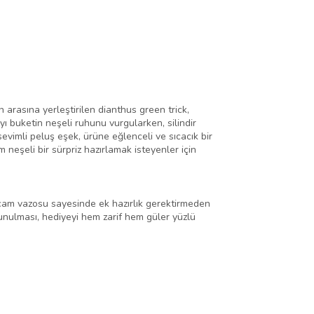
 arasına yerleştirilen dianthus green trick,
ı buketin neşeli ruhunu vurgularken, silindir
vimli peluş eşek, ürüne eğlenceli ve sıcacık bir
neşeli bir sürpriz hazırlamak isteyenler için
r cam vazosu sayesinde ek hazırlık gerektirmeden
sunulması, hediyeyi hem zarif hem güler yüzlü