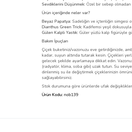
Sevdiklerini Düşünmek:
Özel bir sebep olmadan da 
Ürün içeriğinde neler var?
Beyaz Papatya:
Sadeliğin ve içtenliğin simgesi 
Dianthus Green Trick:
Kadifemsi yeşil dokusuyla
Gülen Kalpli Yastık:
Güler yüzlü kalp figürüyle gül
Bakım İpuçları
Çiçek buketinizi/vazonuzu eve getirdiğinizde, amba
kadar, suyun altında tutarak kesin. Çiçekleri yer
gelecek şekilde ayarlamaya dikkat edin. Vazonuza
(radyatör, klima, soba gibi) uzak tutun. Su seviy
dinlenmiş su ile değiştirmek çiçeklerinizin ömrü
sağlayabilirsiniz.
Stok durumuna göre ürünlerde ufak değişiklikler 
Ürün Kodu:
nob139