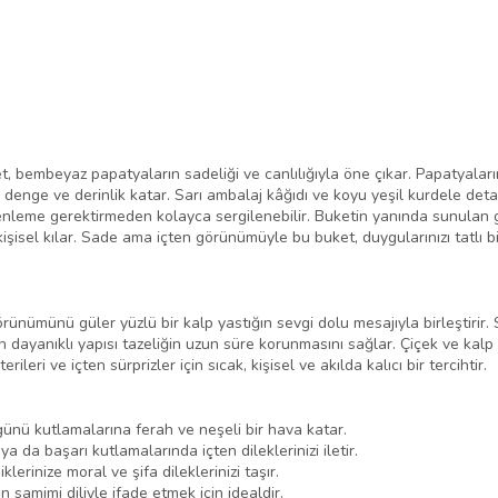
, bembeyaz papatyaların sadeliği ve canlılığıyla öne çıkar. Papatyaların
denge ve derinlik katar. Sarı ambalaj kâğıdı ve koyu yeşil kurdele detay
leme gerektirmeden kolayca sergilenebilir. Buketin yanında sunulan gül
şisel kılar. Sade ama içten görünümüyle bu buket, duygularınızı tatlı bi
ünümünü güler yüzlü bir kalp yastığın sevgi dolu mesajıyla birleştirir. 
dayanıklı yapısı tazeliğin uzun süre korunmasını sağlar. Çiçek ve kalp f
eri ve içten sürprizler için sıcak, kişisel ve akılda kalıcı bir tercihtir.
ü kutlamalarına ferah ve neşeli bir hava katar.
ya da başarı kutlamalarında içten dileklerinizi iletir.
rinize moral ve şifa dileklerinizi taşır.
 samimi diliyle ifade etmek için idealdir.