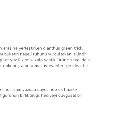
 arasına yerleştirilen dianthus green trick,
ı buketin neşeli ruhunu vurgularken, silindir
er yüzlü kırmızı kalp yastık, ürüne sevgi dolu
r dokunuşla anlatmak isteyenler için ideal bir
Silindir cam vazosu sayesinde ek hazırlık
igürünün birlikteliği, hediyeyi duygusal bir