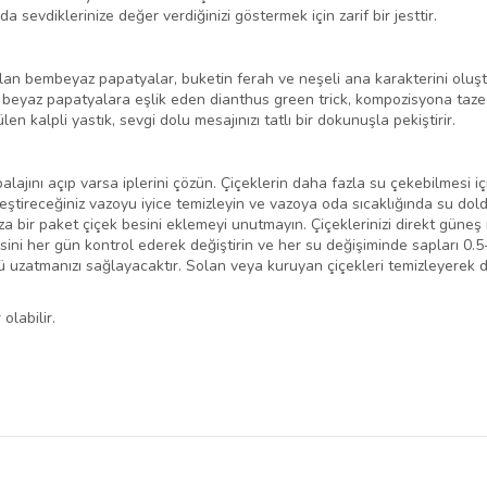
sevdiklerinize değer verdiğinizi göstermek için zarif bir jesttir.
olan bembeyaz papatyalar, buketin ferah ve neşeli ana karakterini oluşt
 beyaz papatyalara eşlik eden dianthus green trick, kompozisyona taze
en kalpli yastık, sevgi dolu mesajınızı tatlı bir dokunuşla pekiştirir.
lajını açıp varsa iplerini çözün. Çiçeklerin daha fazla su çekebilmesi iç
leştireceğiniz vazoyu iyice temizleyin ve vazoya oda sıcaklığında su dold
 bir paket çiçek besini eklemeyi unutmayın. Çiçeklerinizi direkt güneş 
esini her gün kontrol ederek değiştirin ve her su değişiminde sapları 0.
nü uzatmanızı sağlayacaktır. Solan veya kuruyan çiçekleri temizleyerek 
olabilir.