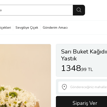
içekleri
Sevgiliye Çiçek
Gönderim Amacı
Sarı Buket Kağıd
Yastık
1348
,99 TL
Sipariş Ver