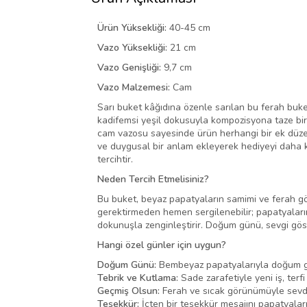
Ürün Yüksekliği:
40-45 cm
Vazo Yüksekliği:
21 cm
Vazo Genişliği:
9,7 cm
Vazo Malzemesi:
Cam
Sarı buket kâğıdına özenle sarılan bu ferah buket
kadifemsi yeşil dokusuyla kompozisyona taze bir 
cam vazosu sayesinde ürün herhangi bir ek düzen
ve duygusal bir anlam ekleyerek hediyeyi daha ki
tercihtir.
Neden Tercih Etmelisiniz?
Bu buket, beyaz papatyaların samimi ve ferah gör
gerektirmeden hemen sergilenebilir; papatyaların 
dokunuşla zenginleştirir. Doğum günü, sevgi gösteril
Hangi özel günler için uygun?
Doğum Günü:
Bembeyaz papatyalarıyla doğum gün
Tebrik ve Kutlama:
Sade zarafetiyle yeni iş, terfi 
Geçmiş Olsun:
Ferah ve sıcak görünümüyle sevdikle
Teşekkür:
İçten bir teşekkür mesajını papatyaların