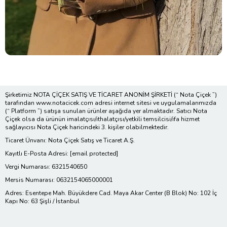
Şirketimiz NOTA ÇİÇEK SATIŞ VE TİCARET ANONİM ŞİRKETİ (“ Nota Çiçek ”)
tarafından www.notacicek.com adresi internet sitesi ve uygulamalarımızda
(“ Platform ”) satışa sunulan ürünler aşağıda yer almaktadır. Satıcı Nota
Çiçek olsa da ürünün imalatçısı/ithalatçısı/yetkili temsilcisi/ifa hizmet
sağlayıcısı Nota Çiçek haricindeki 3. kişiler olabilmektedir.
Ticaret Ünvanı: Nota Çiçek Satış ve Ticaret A.Ş.
Kayıtlı E-Posta Adresi:
[email protected]
Vergi Numarası: 6321540650
Mersis Numarası: 0632154065000001
Adres: Esentepe Mah. Büyükdere Cad. Maya Akar Center (B Blok) No: 102 İç
Kapı No: 63 Şişli / İstanbul