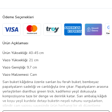
Ödeme Seçenekleri
Ürün Açıklaması
Ürün Yüksekliği:
40-45 cm
Vazo Yüksekliği:
21 cm
Vazo Genişliği:
9,7 cm
Vazo Malzemesi:
Cam
Sarı buket kâğıdına özenle sarılan bu ferah buket, bembeyaz
papatyaların sadeliği ve canlılığıyla öne çıkar. Papatyaların arasına
yerleştirilen dianthus green trick, kadifemsi yeşil dokusuyla
kompozisyona taze bir denge ve derinlik katar. Sarı ambalaj kâğıdı
ve koyu yeşil kurdele detayı buketin neşeli ruhunu vurgularken,
silindir cam vazosu sayesinde ürün herhangi bir ek düzenleme
gerektirmeden kolayca sergilenebilir. Buketin yanında sunulan kalp