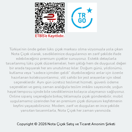
Türkiye’nin önde gelen lüks çiçek markası olma vizyonuyla yola çıkan
Nota Çiçek olarak, sevdiklerinize duygularınızı en zarif şekilde ifade
edebileceğiniz premium çiçekler sunuyoruz. Estetik detaylarla
tasarlanmış lüks çiçek düzenlemeleri, hem şıklığı hem de duygusal değeri
bir arada taşıyarak her anı unutulmaz kılar. Doğum günü, yıldönümü,
kutlama veya “sadece içimden geldi” diyebileceğiniz anlar için özenle
hazırlanan koleksiyonlarımız, stil sahibi bir jest arayanlar için ideal
seçeneklerdir. Aynı gün ücretsiz teslimat hizmeti, güvenli ödeme
seçenekleri ve geniş zaman aralığıyla teslim imkânı sayesinde, yoğun
hayat temposu içinde bile sevdiklerinize kolayca ulaşmanızı sağlıyoruz.
Online sipariş seçeneğiyle birkaç tıklamayla çiçek gönderebilir, mobil
uygulamamız üzerinden her an premium çiçek dünyasını keşfetmenin
keyfini yaşayabilirsiniz. Modern, zarif ve duyguları en ince şekilde
yansıtan tasarımlarla, Nota Çiçek her zaman yanınızda.
Copyright © 2026 Nota Çiçek Satış ve Ticaret Anonim Şirketi