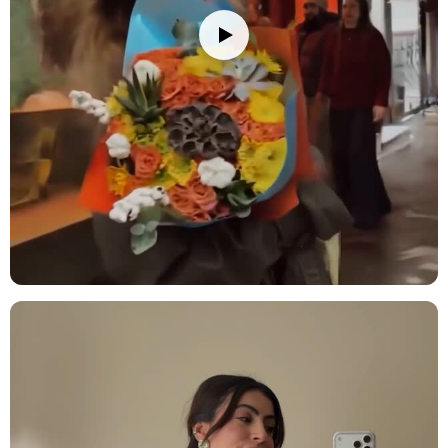
diğer çiçeklerin daha uzun süre taze kalmasını sağlayabilirsiniz.
Saklama Önerisi:
Serin ve kuru yerde (+18/+22°C'de) muhafaza
ediniz. Buzdolabına koymayınız.
Not:
Stok durumuna göre kırpık kağıtları renginde ve ürünlerde
ufak değişiklikler olabilir.
Stok durumuna göre ürünlerde ufak değişiklikler olabilir.
Ürün Kodu:
nob140