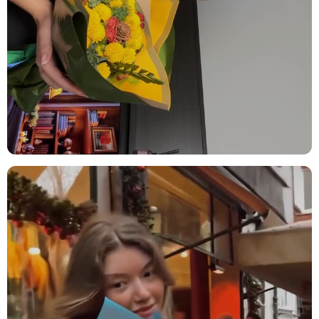
ifade etmek için idealdir.
Sevdiklerini Düşünmek:
Özel bir sebep olmadan da sevdiklerinize
değer verdiğinizi göstermek için zarif bir jesttir.
Ürün içeriğinde neler var?
Beyaz Papatya:
Sadeliğin ve içtenliğin simgesi olan bembeyaz
papatyalar, buketin ferah ve neşeli ana karakterini oluşturur.
Dianthus Green Trick:
Kadifemsi yeşil dokusuyla beyaz papatyalara
eşlik eden dianthus green trick, kompozisyona taze bir denge ve
doku katar.
Bakım İpuçları
Çiçek buketinizi/vazonuzu eve getirdiğinizde, ambalajını açıp varsa
iplerini çözün. Çiçeklerin daha fazla su çekebilmesi için alt
yaprakları temizleyin ve saplarını 2-3 cm kadar, suyun altında
tutarak kesin. Çiçekleri yerleştireceğiniz vazoyu iyice temizleyin ve
vazoya oda sıcaklığında su doldurun; su seviyesini sapların yarısına
kadar gelecek şekilde ayarlamaya dikkat edin. Vazonuza bir paket
çiçek besini eklemeyi unutmayın. Çiçeklerinizi direkt güneş
ışığından, rüzgardan ve ısı kaynaklarından (radyatör, klima, soba
gibi) uzak tutun. Su seviyesini her gün kontrol ederek değiştirin ve
her su değişiminde sapları 0.5-1 cm kadar tekrar kesin. Ayrıca, suyu
klorsuz ve dinlenmiş su ile değiştirmek çiçeklerinizin ömrünü
uzatmanızı sağlayacaktır. Solan veya kuruyan çiçekleri temizleyerek