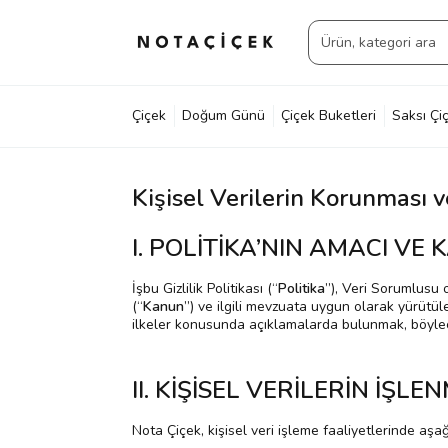
Çiçek
Doğum Günü
Çiçek Buketleri
Saksı Çiç
Kişisel Verilerin Korunması ve
I. POLİTİKA’NIN AMACI VE
İşbu Gizlilik Politikası (“
Politika
”), Veri Sorumlusu 
(“
Kanun
”) ve ilgili mevzuata uygun olarak yürütül
ilkeler konusunda açıklamalarda bulunmak, böylece 
II. KİŞİSEL VERİLERİN İŞLE
Nota Çiçek, kişisel veri işleme faaliyetlerinde aşa