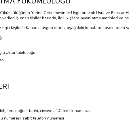
NLATMA YÜKÜMLÜLÜĞÜ
Yükümlülüğünün Yerine Getirilmesinde Uygulanacak Usul ve Esaslar H
rileri işlenen kişiler bazında, ilgili kişilere aydınlatma metinleri ve g
lgili Kişiler’e Kanun’a uygun olarak aşağıdaki konularda aydınlatma y
i,
la aktarılabileceği,
bi,
ERİ
bilgileri, doğum tarihi, cinsiyet, T.C. kimlik numarası
nu numarası, sabit telefon numarası