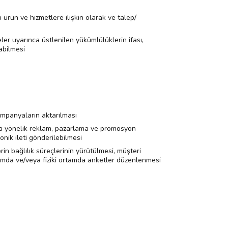
ı ürün ve hizmetlere ilişkin olarak ve talep/
er uyarınca üstlenilen yükümlülüklerin ifası,
labilmesi
kampanyaların aktarılması
ınıza yönelik reklam, pazarlama ve promosyon
onik ileti gönderilebilmesi
in bağlılık süreçlerinin yürütülmesi, müşteri
tamda ve/veya fiziki ortamda anketler düzenlenmesi