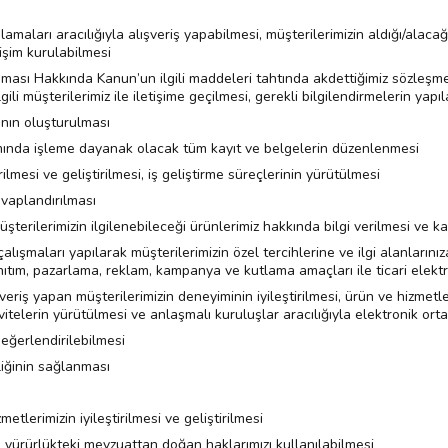
maları aracılığıyla alışveriş yapabilmesi, müşterilerimizin aldığı/alacağ
etişim kurulabilmesi
ması Hakkında Kanun’un ilgili maddeleri tahtında akdettiğimiz sözleşmel
ili müşterilerimiz ile iletişime geçilmesi, gerekli bilgilendirmelerin yapı
ının oluşturulması
tamında işleme dayanak olacak tüm kayıt ve belgelerin düzenlenmesi
ilmesi ve geliştirilmesi, iş geliştirme süreçlerinin yürütülmesi
evaplandırılması
müşterilerimizin ilgilenebileceği ürünlerimiz hakkında bilgi verilmesi ve 
çalışmaları yapılarak müşterilerimizin özel tercihlerine ve ilgi alanlar
anıtım, pazarlama, reklam, kampanya ve kutlama amaçları ile ticari elektr
iş yapan müşterilerimizin deneyiminin iyileştirilmesi, ürün ve hizmetler
itelerin yürütülmesi ve anlaşmalı kuruluşlar aracılığıyla elektronik or
değerlendirilebilmesi
liğinin sağlanması
metlerimizin iyileştirilmesi ve geliştirilmesi
e yürürlükteki mevzuattan doğan haklarımızı kullanılabilmesi