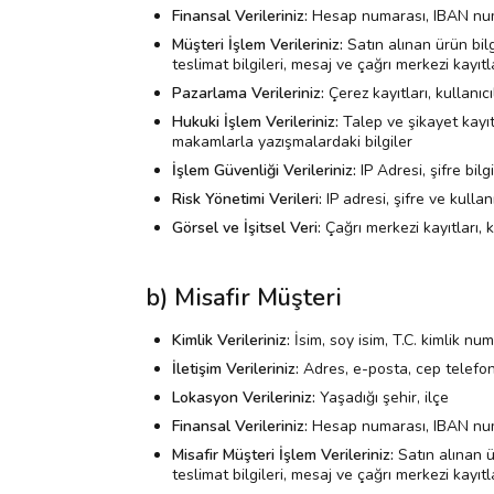
Finansal Verileriniz:
Hesap numarası, IBAN numar
Müşteri İşlem Verileriniz:
Satın alınan ürün bilg
teslimat bilgileri, mesaj ve çağrı merkezi kayıtl
Pazarlama Verileriniz:
Çerez kayıtları, kullanıc
Hukuki İşlem Verileriniz:
Talep ve şikayet kayıtl
makamlarla yazışmalardaki bilgiler
İşlem Güvenliği Verileriniz:
IP Adresi, şifre bilg
Risk Yönetimi Verileri:
IP adresi, şifre ve kullanı
Görsel ve İşitsel Veri:
Çağrı merkezi kayıtları, 
b) Misafir Müşteri
Kimlik Verileriniz:
İsim, soy isim, T.C. kimlik nu
İletişim Verileriniz:
Adres, e-posta, cep telefo
Lokasyon Verileriniz:
Yaşadığı şehir, ilçe
Finansal Verileriniz:
Hesap numarası, IBAN numar
Misafir Müşteri İşlem Verileriniz:
Satın alınan ü
teslimat bilgileri, mesaj ve çağrı merkezi kayıtl