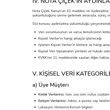
IV. NOTA ÇİÇEK'İN AYDI
Nota Çiçek, Kanun’un 10. maddesi ve Aydınlatma 
yükümlülüğünü yerine getirmek amacıyla, süreç ve ve
Söz konusu aydınlatma yükümlülüğü çerçevesinde İ
Veri sorumlusunun ve varsa temsilcisinin kimliğ
Kişisel Veriler’in hangi amaçla işleneceği,
İşlenen Kişisel Veriler’in kimlere ve hangi amaç
Kişisel Veri toplamanın yöntemi ve hukuki sebe
KVKK’nın 11. maddesinde sayılan diğer haklar.
V. KİŞİSEL VERİ KATEGORİL
a) Üye Müşteri
Kimlik Verileriniz:
İsim, soy isim, nüfus cüzdanı 
İletişim Verileriniz:
Adres, e-posta, cep telefo
Lokasyon Verileriniz:Konum bilgileri