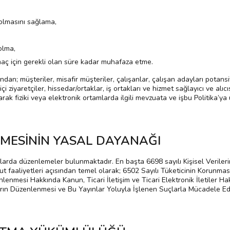
,
 olmasını sağlama,
 olma,
maç için gerekli olan süre kadar muhafaza etme.
an; müşteriler, misafir müşteriler, çalışanlar, çalışan adayları potansiyel
imiçi ziyaretçiler, hissedar/ortaklar, iş ortakları ve hizmet sağlayıcı ve alı
arak fiziki veya elektronik ortamlarda ilgili mevzuata ve işbu Politika’ya
LENMESİNİN YASAL DAYANAĞI
nlarda düzenlemeler bulunmaktadır. En başta 6698 sayılı Kişisel Veriler
cut faaliyetleri açısından temel olarak; 6502 Sayılı Tüketicinin Korun
nlenmesi Hakkında Kanun, Ticari İletişim ve Ticari Elektronik İletiler 
ların Düzenlenmesi ve Bu Yayınlar Yoluyla İşlenen Suçlarla Mücadele E