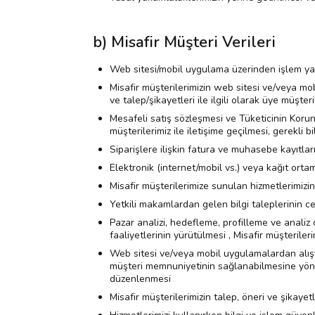
b) Misafir Müşteri Verileri
Web sitesi/mobil uygulama üzerinden işlem yapan
Misafir müşterilerimizin web sitesi ve/veya mobi
ve talep/şikayetleri ile ilgili olarak üye müşteri
Mesafeli satış sözleşmesi ve Tüketicinin Korun
müşterilerimiz ile iletişime geçilmesi, gerekli b
Siparişlere ilişkin fatura ve muhasebe kayıtlar
Elektronik (internet/mobil vs.) veya kağıt or
Misafir müşterilerimize sunulan hizmetlerimizin i
Yetkili makamlardan gelen bilgi taleplerinin c
Pazar analizi, hedefleme, profilleme ve analiz 
faaliyetlerinin yürütülmesi , Misafir müşterile
Web sitesi ve/veya mobil uygulamalardan alışver
müşteri memnuniyetinin sağlanabilmesine yöneli
düzenlenmesi
Misafir müşterilerimizin talep, öneri ve şikayet