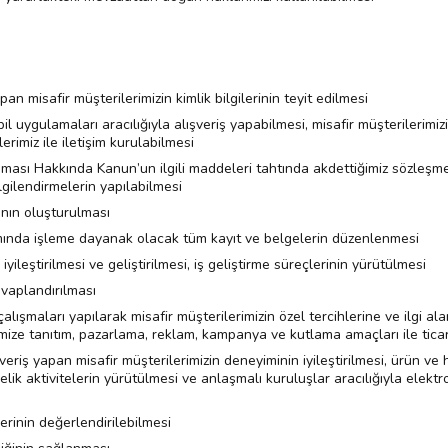
 misafir müşterilerimizin kimlik bilgilerinin teyit edilmesi
l uygulamaları aracılığıyla alışveriş yapabilmesi, misafir müşterilerimizi
lerimiz ile iletişim kurulabilmesi
ması Hakkında Kanun’un ilgili maddeleri tahtında akdettiğimiz sözleşmele
ilgilendirmelerin yapılabilmesi
ının oluşturulması
tamında işleme dayanak olacak tüm kayıt ve belgelerin düzenlenmesi
yileştirilmesi ve geliştirilmesi, iş geliştirme süreçlerinin yürütülmesi
evaplandırılması
çalışmaları yapılarak misafir müşterilerimizin özel tercihlerine ve ilgi 
rimize tanıtım, pazarlama, reklam, kampanya ve kutlama amaçları ile ticari
iş yapan misafir müşterilerimizin deneyiminin iyileştirilmesi, ürün ve h
k aktivitelerin yürütülmesi ve anlaşmalı kuruluşlar aracılığıyla elektr
lerinin değerlendirilebilmesi