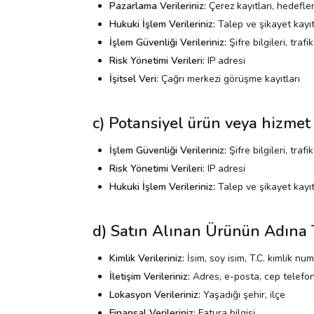
Pazarlama Verileriniz:
Çerez kayıtları, hedeflem
Hukuki İşlem Verileriniz:
Talep ve şikayet kayıtl
İşlem Güvenliği Verileriniz:
Şifre bilgileri, traf
Risk Yönetimi Verileri:
IP adresi
İşitsel Veri:
Çağrı merkezi görüşme kayıtları
c) Potansiyel ürün veya hizmet a
İşlem Güvenliği Verileriniz:
Şifre bilgileri, traf
Risk Yönetimi Verileri:
IP adresi
Hukuki İşlem Verileriniz:
Talep ve şikayet kayıt
d) Satın Alınan Ürünün Adına T
Kimlik Verileriniz:
İsim, soy isim, T.C. kimlik nu
İletişim Verileriniz:
Adres, e-posta, cep telefo
Lokasyon Verileriniz:
Yaşadığı şehir, ilçe
Finansal Verileriniz:
Fatura bilgisi