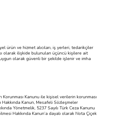
 ürün ve hizmet alıcıları, iş yerleri, tedarikçiler
cısı olarak ilişkide bulunulan üçüncü kişilere ait
 uygun olarak güvenli bir şekilde işlenir ve imha
in Korunması Kanunu ile kişisel verilerin korunması
ması Hakkında Kanun, Mesafeli Sözleşmeler
Hakkında Yönetmelik, 5237 Sayılı Türk Ceza Kanunu
dilmesi Hakkında Kanun’a dayalı olarak Nota Çiçek