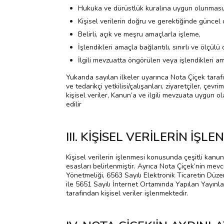
Hukuka ve dürüstlük kuralına uygun olunması
Kişisel verilerin doğru ve gerektiğinde güncel
Belirli, açık ve meşru amaçlarla işleme,
İşlendikleri amaçla bağlantılı, sınırlı ve ölçülü
İlgili mevzuatta öngörülen veya işlendikleri a
Yukarıda sayılan ilkeler uyarınca Nota Çiçek tarafınd
ve tedarikçi yetkilisi/çalışanları, ziyaretçiler, çevr
kişisel veriler, Kanun’a ve ilgili mevzuata uygun ol
edilir
III. KİŞİSEL VERİLERİN İŞ
Kişisel verilerin işlenmesi konusunda çeşitli kanu
esasları belirlenmiştir. Ayrıca Nota Çiçek’nin mev
Yönetmeliği, 6563 Sayılı Elektronik Ticaretin Düze
ile 5651 Sayılı İnternet Ortamında Yapılan Yayın
tarafından kişisel veriler işlenmektedir.