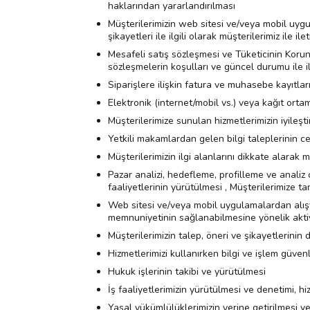
haklarından yararlandırılması
Müşterilerimizin web sitesi ve/veya mobil uygula
şikayetleri ile ilgili olarak müşterilerimiz ile il
Mesafeli satış sözleşmesi ve Tüketicinin Korun
sözleşmelerin koşulları ve güncel durumu ile ilg
Siparişlere ilişkin fatura ve muhasebe kayıtlar
Elektronik (internet/mobil vs.) veya kağıt or
Müşterilerimize sunulan hizmetlerimizin iyileştir
Yetkili makamlardan gelen bilgi taleplerinin c
Müşterilerimizin ilgi alanlarını dikkate alarak 
Pazar analizi, hedefleme, profilleme ve analiz 
faaliyetlerinin yürütülmesi , Müşterilerimize t
Web sitesi ve/veya mobil uygulamalardan alışver
memnuniyetinin sağlanabilmesine yönelik aktiv
Müşterilerimizin talep, öneri ve şikayetlerinin 
Hizmetlerimizi kullanırken bilgi ve işlem güven
Hukuk işlerinin takibi ve yürütülmesi
İş faaliyetlerimizin yürütülmesi ve denetimi, hiz
Yasal yükümlülüklerimizin yerine getirilmesi v