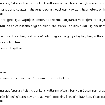
ası, fatura bilgisi, kredi kartı kullanım bilgisi, banka müşteri numaras
isi, sipariş kayıtları, alışveriş geçmişi, özel gün kayıtları, ticari elektron
arı
ıların geçmişte yaptığı işlemler, hedefleme, alışkanlık ve beğenilere ilişk
arı, haciz ve nafaka bilgileri, ticari elektronik ileti izni, hukuki işlem dos
ileri, trafik verileri, web sitesi/mobil uygulama giriş çıkış bilgileri, kullanıcı
cı adı bilgileri
kamera kayıtları
marası
nu numarası, sabit telefon numarası, posta kodu
ası, fatura bilgisi, kredi kartı kullanım bilgisi, banka müşteri numaras
rün bilgisi, sipariş kayıtları, alışveriş geçmişi, özel gün kayıtları, ticari 
arı