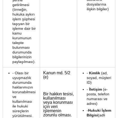
yerine
dosyalarına
getirilmesi
ilişkin bilgiler)
(örneğin,
hukuka aykırı
işlem şüphesi
taşıyan bir
işleme dair bir
kamu
kurumunun
talepte
bulunması
durumunda
bilgilerinizin
paylaşılması).
Kanun md. 5/2
- Olası bir
-
Kimlik
(ad,
(e)
uyuşmazlık
soyad, müşteri
durumunda
ID)
haklarımızın
-
İletişim
(e-
korunabilmesi
Bir hakkın tesisi,
posta, telefon
ve
kullanılması
numarası ve
kullanılması
veya korunması
adres)
ile hukuki
için veri
-
Hukuki İşlem
işlemenin
süreçlerin
zorunlu olması.
Bilgisi
(adli
yürütülmesi.