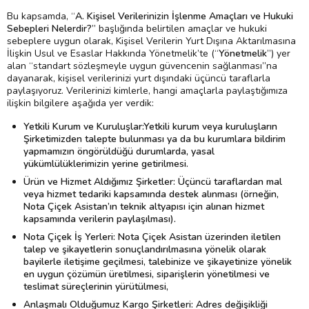
Bu kapsamda, “
A. Kişisel Verilerinizin İşlenme Amaçları ve Hukuki
Sebepleri Nelerdir?
” başlığında belirtilen amaçlar ve hukuki
sebeplere uygun olarak, Kişisel Verilerin Yurt Dışına Aktarılmasına
İlişkin Usul ve Esaslar Hakkında Yönetmelik’te (“
Yönetmelik
”) yer
alan “standart sözleşmeyle uygun güvencenin sağlanması”na
dayanarak, kişisel verilerinizi yurt dışındaki üçüncü taraflarla
paylaşıyoruz. Verilerinizi kimlerle, hangi amaçlarla paylaştığımıza
ilişkin bilgilere aşağıda yer verdik:
Yetkili Kurum ve Kuruluşlar:Yetkili kurum veya kuruluşların
Şirketimizden talepte bulunması ya da bu kurumlara bildirim
yapmamızın öngörüldüğü durumlarda, yasal
yükümlülüklerimizin yerine getirilmesi.
Ürün ve Hizmet Aldığımız Şirketler: Üçüncü taraflardan mal
veya hizmet tedariki kapsamında destek alınması (örneğin,
Nota Çiçek Asistan’ın teknik altyapısı için alınan hizmet
kapsamında verilerin paylaşılması).
Nota Çiçek İş Yerleri: Nota Çiçek Asistan üzerinden iletilen
talep ve şikayetlerin sonuçlandırılmasına yönelik olarak
bayilerle iletişime geçilmesi, talebinize ve şikayetinize yönelik
en uygun çözümün üretilmesi, siparişlerin yönetilmesi ve
teslimat süreçlerinin yürütülmesi,
Anlaşmalı Olduğumuz Kargo Şirketleri: Adres değişikliği