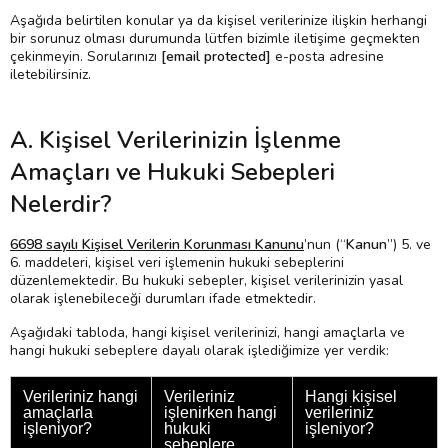
Aşağıda belirtilen konular ya da kişisel verilerinize ilişkin herhangi
bir sorunuz olması durumunda lütfen bizimle iletişime geçmekten
çekinmeyin. Sorularınızı
[email protected]
e-posta adresine
iletebilirsiniz.
A. Kişisel Verilerinizin İşlenme
Amaçları ve Hukuki Sebepleri
Nelerdir?
6698 sayılı Kişisel Verilerin Korunması Kanunu
’nun (“
Kanun
”) 5. ve
6. maddeleri, kişisel veri işlemenin hukuki sebeplerini
düzenlemektedir. Bu hukuki sebepler, kişisel verilerinizin yasal
olarak işlenebileceği durumları ifade etmektedir.
Aşağıdaki tabloda, hangi kişisel verilerinizi, hangi amaçlarla ve
hangi hukuki sebeplere dayalı olarak işlediğimize yer verdik:
Verileriniz hangi
Verileriniz
Hangi kişisel
amaçlarla
işlenirken hangi
verileriniz
işleniyor?
hukuki
işleniyor?
sebeplere