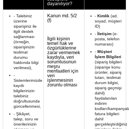
dayanılıyor?
Kanun md. 5/2
- Talebiniz
-
Kimlik
(ad,
(f)
üzerine
soyad, müşteri
siparişiniz ile
ID)
ilgili destek
-
İletişim
(e-
sağlanması
İlgili kişinin
posta, telefon
(örneğin,
temel hak ve
numarası)
siparişinizin
özgürlüklerine
-
Müşteri
teslimat
zarar vermemek
İşlem Bilgileri
kaydıyla, veri
durumu
sorumlusunun
(sipariş bilgileri
hakkında bilgi
meşru
(siparişe konu
verilmesi),
menfaatleri için
ürünler, sipariş
-
veri
tutarı, teslimat
işlenmesinin
Sistemlerimizde
durum bilgisi,
zorunlu olması
kayıtlı
sipariş geçmişi
bilgilerinizin
dahil)
talebiniz
faydalanılan
doğrultusunda
indirim
güncellenmesi,
kodları/kampanyala
- Şikâyet,
fatura bilgileri
talep, soru ve
dahil
önerilerinizin
gerçekleştirdiğiniz