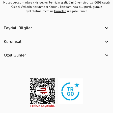
Notacicek.com olarak kişisel verilerinizin gizliliğini önemsiyoruz. 6698 sayılı
Kişisel Verilerin Korunması Kanunu kapsamında oluşturduğumuz
aydınlatma metnine
buradan
ulaşabilirsiniz.
Faydalı Bilgiler
Sıkça Sorulan Sorular
Kurumsal
Bize Ulaşın
Hakkımızda
Site Haritası
Özel Günler
Kişisel Verilerin Korunması ve Gizlilik Politikası
Teslimat İpuçları
Öğretmenler Günü Çiçekleri
Ürün Güvenliği
Görsel Kontrol Süreci
Yılbaşı Çiçekleri
Çerez Politikası
Ürün Sıralama Kriterleri
Kadınlar Günü Çiçekleri
Üyelik Sözleşmesi
Çiçek Bakımı
Sevgililer Günü Çiçekleri
Mesafeli Satış Sözleşmesi
Çiçek Notları
Anneler Günü Çiçekleri
Kurumsal Müşterilerimiz
Babalar Günü Çiçekleri