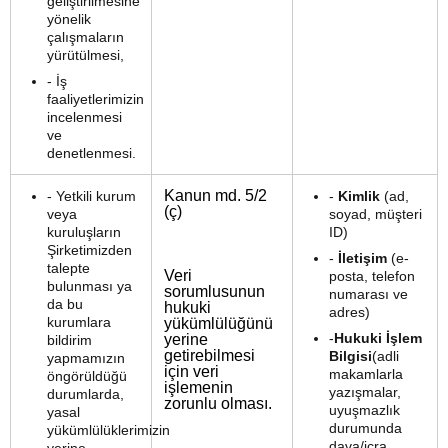
geliştirilmesine
yönelik
çalışmaların
yürütülmesi,
- İş
faaliyetlerimizin
incelenmesi
ve
denetlenmesi.
Kanun md. 5/2
- Yetkili kurum
-
Kimlik
(ad,
(ç)
veya
soyad, müşteri
kuruluşların
ID)
Şirketimizden
-
İletişim
(e-
talepte
Veri
posta, telefon
bulunması ya
sorumlusunun
numarası ve
da bu
hukuki
adres)
kurumlara
yükümlülüğünü
-
Hukuki İşlem
yerine
bildirim
getirebilmesi
Bilgisi
(adli
yapmamızın
için veri
makamlarla
öngörüldüğü
işlemenin
yazışmalar,
durumlarda,
zorunlu olması.
uyuşmazlık
yasal
durumunda
yükümlülüklerimizin
dava/icra