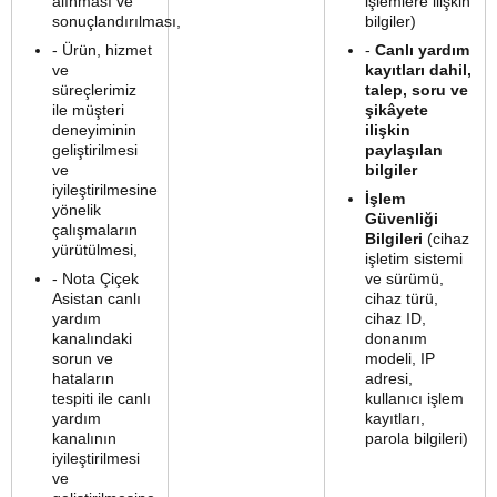
alınması ve
işlemlere ilişkin
sonuçlandırılması,
bilgiler)
- Ürün, hizmet
-
Canlı yardım
ve
kayıtları dahil,
süreçlerimiz
talep, soru ve
ile müşteri
şikâyete
deneyiminin
ilişkin
geliştirilmesi
paylaşılan
ve
bilgiler
iyileştirilmesine
İşlem
yönelik
Güvenliği
çalışmaların
Bilgileri
(cihaz
yürütülmesi,
işletim sistemi
- Nota Çiçek
ve sürümü,
Asistan canlı
cihaz türü,
yardım
cihaz ID,
kanalındaki
donanım
sorun ve
modeli, IP
hataların
adresi,
tespiti ile canlı
kullanıcı işlem
yardım
kayıtları,
kanalının
parola bilgileri)
iyileştirilmesi
ve