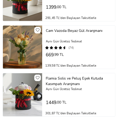
kazandırır.
Renkli Karton Saksı:
Modern ve enerjik görünümüyle çiçeklerin
1399
,00 TL
zarafetini ön plana çıkarır.
Bakım İpuçları
291,45 TL'den Başlayan Taksitlerle
Ekstra bakım gerektirmeyen bu aranjman, yaşam alanlarınıza güzel
bir dokunuş yapmanızı sağlar.
Cam Vazoda Beyaz Gül Aranjmanı
Bazı güllerin uç kısımdaki yapraklarında meydana gelen siyah
Aynı Gün Ücretsiz Teslimat
alanlar ürünün özel tür olmasından kaynaklı olup güle ait bir kusur
teşkil etmemektedir.
(74)
669
,99 TL
Stok durumuna göre ürünlerde ufak değişiklikler olabilir.
Ürün Kodu:
no507
139,58 TL'den Başlayan Taksitlerle
Flamia Solis ve Peluş Eşek Kutuda
Kasımpatı Aranjmanı
Aynı Gün Ücretsiz Teslimat
1449
,00 TL
301,87 TL'den Başlayan Taksitlerle