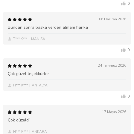
0
06 Haziran 2026
Bundan sonra baska yerden almam harika
T*** K***
MANİSA
0
24 Temmuz 2026
Çok güzel teşekkürler
H*** K***
ANTALYA
0
17 Mayıs 2026
Çok güzeldi
N*** F***
ANKARA