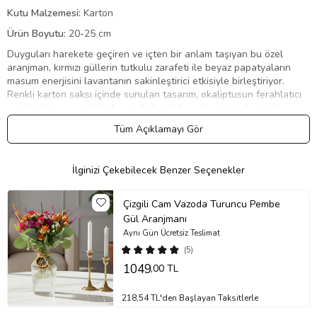
Kutu Malzemesi:
Karton
Ürün Boyutu:
20-25 cm
Duyguları harekete geçiren ve içten bir anlam taşıyan bu özel
aranjman, kırmızı güllerin tutkulu zarafeti ile beyaz papatyaların
masum enerjisini lavantanın sakinleştirici etkisiyle birleştiriyor.
Renkli karton saksı içinde sunulan tasarım, okaliptusun ferahlatıcı
yeşil tonları ve mirkeladusun doğal dokusuyla tamamlanarak
bulunduğu ortama estetik ve huzur katıyor. Sevgi, minnettarlık ve
Tüm Açıklamayı Gör
içtenliği zarif bir şekilde ifade etmek isteyenler için anlamlı bir
hediye seçeneği sunar. Sipariş sırasında eklenebilen kişisel notlar
hediyenizi daha özel kılar.
İlginizi Çekebilecek Benzer Seçenekler
Neden Tercih Etmelisiniz?
Bu aranjman, duygusal ifadeyi çiçeklerin doğal güzelliğiyle
Çizgili Cam Vazoda Turuncu Pembe
birleştirerek her özel anı anlamlı kılar. Farklı çiçeklerin uyumlu
Gül Aranjmanı
birleşimi ve estetik sunumu, hediyenizi hem gözlere hem de ruha
Aynı Gün Ücretsiz Teslimat
hitap eden bir hale getirir. Bakım gerektirmemesi ve çeşitli kullanım
(5)
alanlarına uygunluğu, tercih edilme sebeplerini artırır.
1049
,00 TL
Hangi özel günler için uygun?
Sevgililer Günü:
Kırmızı güllerin aşkı ve papatyaların masumiyetiyle
218,54 TL'den Başlayan Taksitlerle
romantik ve samimi bir atmosfer yaratır.