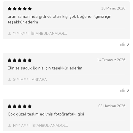
10 Mayıs 2026
ürün zamanında gitti ve alan kişi çok beğendi ilginiz için
teşekkür ederim
Y*** K***
İSTANBUL-ANADOLU
0
14 Temmuz 2026
Elinize sağlık ilginiz için teşekkür ederim
S*** M***
ANKARA
0
03 Haziran 2026
Çok güzel teslim edilmiş fotoğraftaki gibi
N*** A***
İSTANBUL-ANADOLU