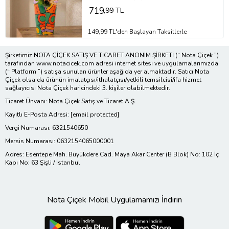
719
,99 TL
149,99 TL'den Başlayan Taksitlerle
Şirketimiz NOTA ÇİÇEK SATIŞ VE TİCARET ANONİM ŞİRKETİ (“ Nota Çiçek ”)
tarafından www.notacicek.com adresi internet sitesi ve uygulamalarımızda
(“ Platform ”) satışa sunulan ürünler aşağıda yer almaktadır. Satıcı Nota
Çiçek olsa da ürünün imalatçısı/ithalatçısı/yetkili temsilcisi/ifa hizmet
sağlayıcısı Nota Çiçek haricindeki 3. kişiler olabilmektedir.
Ticaret Ünvanı: Nota Çiçek Satış ve Ticaret A.Ş.
Kayıtlı E-Posta Adresi:
[email protected]
Vergi Numarası: 6321540650
Mersis Numarası: 0632154065000001
Adres: Esentepe Mah. Büyükdere Cad. Maya Akar Center (B Blok) No: 102 İç
Kapı No: 63 Şişli / İstanbul
Nota Çiçek Mobil Uygulamamızı İndirin