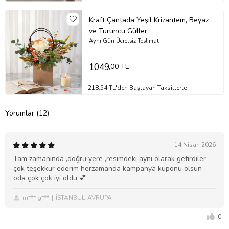
Kraft Çantada Yeşil Krizantem, Beyaz
ve Turuncu Güller
Aynı Gün Ücretsiz Teslimat
1049
,00 TL
218,54 TL'den Başlayan Taksitlerle
Yorumlar (12)
14 Nisan 2026
Tam zamanında ,doğru yere ,resimdeki aynı olarak getirdiler
çok teşekkür ederim herzamanda kampanya kuponu olsun
oda çok çok iyi oldu 💕
m*** g***
İSTANBUL-AVRUPA
0