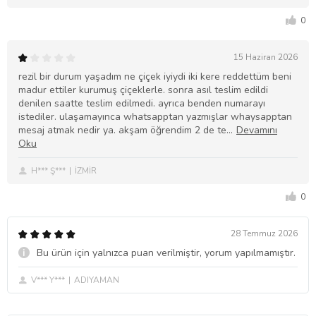
0
15 Haziran 2026
rezil bir durum yaşadım ne çiçek iyiydi iki kere reddettüm beni
madur ettiler kurumuş çiçeklerle. sonra asıl teslim edildi
denilen saatte teslim edilmedi. ayrıca benden numarayı
istediler. ulaşamayınca whatsapptan yazmışlar whaysapptan
mesaj atmak nedir ya. akşam öğrendim 2 de te
H*** Ş***
İZMİR
0
28 Temmuz 2026
Bu ürün için yalnızca puan verilmiştir, yorum yapılmamıştır.
V*** Y***
ADIYAMAN