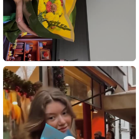
Düğün ve Nişan:
Özel günlerde, nişan veya düğünlerde merkez
parçası olarak kullanılabilecek bu aranjman, etkinliğinize zariflik
katacak. Kuru lotus bitkisi ve lavantanın doğal dokusu, şıklık ve
sadelik yaratır.
Özel Davetler:
Yemek davetlerinde masa dekorasyonu için bu
aranjmanı tercih edebilirsiniz. Pembe gül ve lavantanın canlı
renkleri, misafirlerinize hoş bir atmosfer sunar.
Terfi Hediyesi:
Yeni bir iş pozisyonu için bu özel aranjman, başarıyı
kutlamak adına hediye edilebilir. Orkide ve lavanta, yeni bir
başlangıcı simgeler.
Bakım İpuçları
Orkideler, aydınlık ortamları sever ancak doğrudan güneş ışığına
maruz kaldıklarında yaprakları zarar görebilir. Bu nedenle, bitkinizi
doğrudan güneş ışığı almayacak, ancak bol miktarda dolaylı ışık
görecek bir yere yerleştirmeniz en iyisidir. Orkidenizi, filtrelenmiş
ışık alabileceği bir noktada, perde arkasında konumlandırmak
bitkinizin sağlığı için faydalı olacaktır. Sulama konusunda, kireçsiz
su kullanarak ve daldırma yöntemiyle sulama yapmak önerilir. Yaz
mevsiminde 5 günde bir, kış mevsiminde ise haftada bir sulama
yeterli olacaktır. Sulama yaparken, köklerin suya tamamen
doyduğundan emin olun ve ardından fazla suyu iyice süzdürerek
bitkinizi yerine geri koyun. Bu şekilde doğru bir bakım
sağladığınızda, orkideleriniz uzun süre boyunca sağlıklı ve canlı