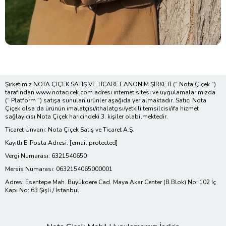
Şirketimiz NOTA ÇİÇEK SATIŞ VE TİCARET ANONİM ŞİRKETİ (“ Nota Çiçek ”)
tarafından www.notacicek.com adresi internet sitesi ve uygulamalarımızda
(“ Platform ”) satışa sunulan ürünler aşağıda yer almaktadır. Satıcı Nota
Çiçek olsa da ürünün imalatçısı/ithalatçısı/yetkili temsilcisi/ifa hizmet
sağlayıcısı Nota Çiçek haricindeki 3. kişiler olabilmektedir.
Ticaret Ünvanı: Nota Çiçek Satış ve Ticaret A.Ş.
Kayıtlı E-Posta Adresi:
[email protected]
Vergi Numarası: 6321540650
Mersis Numarası: 0632154065000001
Adres: Esentepe Mah. Büyükdere Cad. Maya Akar Center (B Blok) No: 102 İç
Kapı No: 63 Şişli / İstanbul