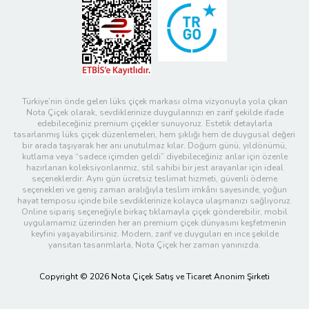
Türkiye’nin önde gelen lüks çiçek markası olma vizyonuyla yola çıkan
Nota Çiçek olarak, sevdiklerinize duygularınızı en zarif şekilde ifade
edebileceğiniz premium çiçekler sunuyoruz. Estetik detaylarla
tasarlanmış lüks çiçek düzenlemeleri, hem şıklığı hem de duygusal değeri
bir arada taşıyarak her anı unutulmaz kılar. Doğum günü, yıldönümü,
kutlama veya “sadece içimden geldi” diyebileceğiniz anlar için özenle
hazırlanan koleksiyonlarımız, stil sahibi bir jest arayanlar için ideal
seçeneklerdir. Aynı gün ücretsiz teslimat hizmeti, güvenli ödeme
seçenekleri ve geniş zaman aralığıyla teslim imkânı sayesinde, yoğun
hayat temposu içinde bile sevdiklerinize kolayca ulaşmanızı sağlıyoruz.
Online sipariş seçeneğiyle birkaç tıklamayla çiçek gönderebilir, mobil
uygulamamız üzerinden her an premium çiçek dünyasını keşfetmenin
keyfini yaşayabilirsiniz. Modern, zarif ve duyguları en ince şekilde
yansıtan tasarımlarla, Nota Çiçek her zaman yanınızda.
Copyright © 2026 Nota Çiçek Satış ve Ticaret Anonim Şirketi