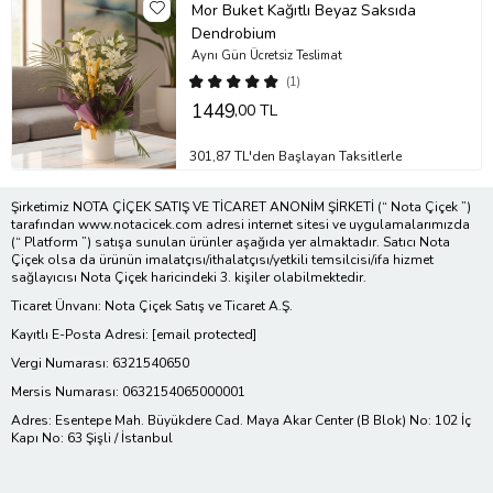
Mor Buket Kağıtlı Beyaz Saksıda
Dendrobium
Aynı Gün Ücretsiz Teslimat
(1)
1449
,00 TL
301,87 TL'den Başlayan Taksitlerle
Şirketimiz NOTA ÇİÇEK SATIŞ VE TİCARET ANONİM ŞİRKETİ (“ Nota Çiçek ”)
tarafından www.notacicek.com adresi internet sitesi ve uygulamalarımızda
(“ Platform ”) satışa sunulan ürünler aşağıda yer almaktadır. Satıcı Nota
Çiçek olsa da ürünün imalatçısı/ithalatçısı/yetkili temsilcisi/ifa hizmet
sağlayıcısı Nota Çiçek haricindeki 3. kişiler olabilmektedir.
Ticaret Ünvanı: Nota Çiçek Satış ve Ticaret A.Ş.
Kayıtlı E-Posta Adresi:
[email protected]
Vergi Numarası: 6321540650
Mersis Numarası: 0632154065000001
Adres: Esentepe Mah. Büyükdere Cad. Maya Akar Center (B Blok) No: 102 İç
Kapı No: 63 Şişli / İstanbul