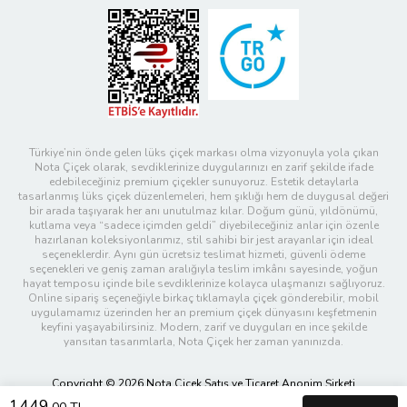
Türkiye’nin önde gelen lüks çiçek markası olma vizyonuyla yola çıkan
Nota Çiçek olarak, sevdiklerinize duygularınızı en zarif şekilde ifade
edebileceğiniz premium çiçekler sunuyoruz. Estetik detaylarla
tasarlanmış lüks çiçek düzenlemeleri, hem şıklığı hem de duygusal değeri
bir arada taşıyarak her anı unutulmaz kılar. Doğum günü, yıldönümü,
kutlama veya “sadece içimden geldi” diyebileceğiniz anlar için özenle
hazırlanan koleksiyonlarımız, stil sahibi bir jest arayanlar için ideal
seçeneklerdir. Aynı gün ücretsiz teslimat hizmeti, güvenli ödeme
seçenekleri ve geniş zaman aralığıyla teslim imkânı sayesinde, yoğun
hayat temposu içinde bile sevdiklerinize kolayca ulaşmanızı sağlıyoruz.
Online sipariş seçeneğiyle birkaç tıklamayla çiçek gönderebilir, mobil
uygulamamız üzerinden her an premium çiçek dünyasını keşfetmenin
keyfini yaşayabilirsiniz. Modern, zarif ve duyguları en ince şekilde
yansıtan tasarımlarla, Nota Çiçek her zaman yanınızda.
Copyright © 2026 Nota Çiçek Satış ve Ticaret Anonim Şirketi
1449