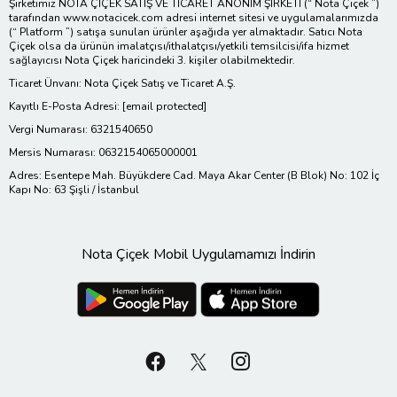
Şirketimiz NOTA ÇİÇEK SATIŞ VE TİCARET ANONİM ŞİRKETİ (“ Nota Çiçek ”)
tarafından www.notacicek.com adresi internet sitesi ve uygulamalarımızda
(“ Platform ”) satışa sunulan ürünler aşağıda yer almaktadır. Satıcı Nota
Çiçek olsa da ürünün imalatçısı/ithalatçısı/yetkili temsilcisi/ifa hizmet
sağlayıcısı Nota Çiçek haricindeki 3. kişiler olabilmektedir.
Ticaret Ünvanı: Nota Çiçek Satış ve Ticaret A.Ş.
Kayıtlı E-Posta Adresi:
[email protected]
Vergi Numarası: 6321540650
Mersis Numarası: 0632154065000001
Adres: Esentepe Mah. Büyükdere Cad. Maya Akar Center (B Blok) No: 102 İç
Kapı No: 63 Şişli / İstanbul
Nota Çiçek Mobil Uygulamamızı İndirin