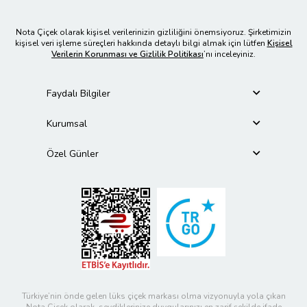
Nota Çiçek olarak kişisel verilerinizin gizliliğini önemsiyoruz. Şirketimizin
kişisel veri işleme süreçleri hakkında detaylı bilgi almak için lütfen
Kişisel
Verilerin Korunması ve Gizlilik Politikası
’nı inceleyiniz.
Faydalı Bilgiler
Kurumsal
Özel Günler
Türkiye’nin önde gelen lüks çiçek markası olma vizyonuyla yola çıkan
Nota Çiçek olarak, sevdiklerinize duygularınızı en zarif şekilde ifade