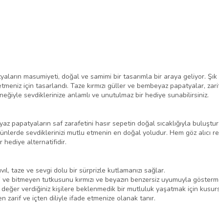
yaların masumiyeti, doğal ve samimi bir tasarımla bir araya geliyor. Şı
e etmeniz için tasarlandı. Taze kırmızı güller ve bembeyaz papatyalar, za
çeneğiyle sevdiklerinize anlamlı ve unutulmaz bir hediye sunabilirsiniz.
eyaz papatyaların saf zarafetini hasır sepetin doğal sıcaklığıyla buluştu
 günlerde sevdiklerinizi mutlu etmenin en doğal yoludur. Hem göz alıcı
r hediye alternatifidir.
cıvıl, taze ve sevgi dolu bir sürprizle kutlamanızı sağlar.
ni ve bitmeyen tutkusunu kırmızı ve beyazın benzersiz uyumuyla göstermek
değer verdiğiniz kişilere beklenmedik bir mutluluk yaşatmak için kusursu
n zarif ve içten diliyle ifade etmenize olanak tanır.