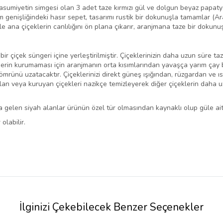
umiyetin simgesi olan 3 adet taze kırmızı gül ve dolgun beyaz papatyal
genişliğindeki hasır sepet, tasarımı rustik bir dokunuşla tamamlar (A
e ana çiçeklerin canlılığını ön plana çıkarır, aranjmana taze bir dokunuş
ir çiçek süngeri içine yerleştirilmiştir. Çiçeklerinizin daha uzun süre 
gerin kurumaması için aranjmanın orta kısımlarından yavaşça yarım çay b
ömrünü uzatacaktır. Çiçeklerinizi direkt güneş ışığından, rüzgardan ve ıs
an veya kuruyan çiçekleri nazikçe temizleyerek diğer çiçeklerin daha u
 gelen siyah alanlar ürünün özel tür olmasından kaynaklı olup güle ait
olabilir.
İlginizi Çekebilecek Benzer Seçenekler