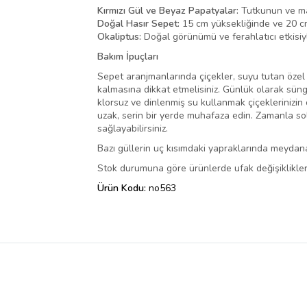
Kırmızı Gül ve Beyaz Papatyalar:
Tutkunun ve mas
Doğal Hasır Sepet:
15 cm yüksekliğinde ve 20 cm 
Okaliptus:
Doğal görünümü ve ferahlatıcı etkisiyl
Bakım İpuçları
Sepet aranjmanlarında çiçekler, suyu tutan özel b
kalmasına dikkat etmelisiniz. Günlük olarak sün
klorsuz ve dinlenmiş su kullanmak çiçeklerinizin 
uzak, serin bir yerde muhafaza edin. Zamanla sol
sağlayabilirsiniz.
Bazı güllerin uç kısımdaki yapraklarında meydana
Stok durumuna göre ürünlerde ufak değişiklikler 
Ürün Kodu:
no563