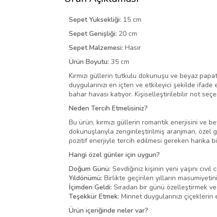
Sepet Yüksekliği:
15 cm
Sepet Genişliği:
20 cm
Sepet Malzemesi:
Hasır
Ürün Boyutu:
35 cm
Kırmızı güllerin tutkulu dokunuşu ve beyaz papat
duygularınızı en içten ve etkileyici şekilde ifad
bahar havası katıyor. Kişiselleştirilebilir not se
Neden Tercih Etmelisiniz?
Bu ürün, kırmızı güllerin romantik enerjisini ve b
dokunuşlarıyla zenginleştirilmiş aranjman, özel
pozitif enerjiyle tercih edilmesi gereken harika bi
Hangi özel günler için uygun?
Doğum Günü:
Sevdiğiniz kişinin yeni yaşını cıvıl 
Yıldönümü:
Birlikte geçirilen yılların masumiyeti
İçimden Geldi:
Sıradan bir günü özelleştirmek ve 
Teşekkür Etmek:
Minnet duygularınızı çiçeklerin e
Ürün içeriğinde neler var?