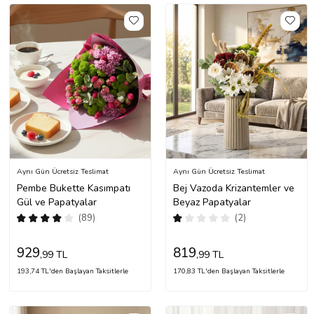
Aynı Gün Ücretsiz Teslimat
Aynı Gün Ücretsiz Teslimat
Pembe Bukette Kasımpatı
Bej Vazoda Krizantemler ve
Gül ve Papatyalar
Beyaz Papatyalar
(89)
(2)
929
819
,99 TL
,99 TL
193,74 TL'den Başlayan Taksitlerle
170,83 TL'den Başlayan Taksitlerle