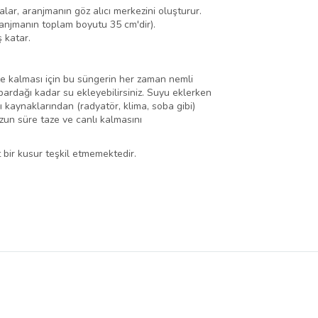
ar, aranjmanın göz alıcı merkezini oluşturur.
ranjmanın toplam boyutu 35 cm'dir).
 katar.
taze kalması için bu süngerin her zaman nemli
ardağı kadar su ekleyebilirsiniz. Suyu eklerken
ı kaynaklarından (radyatör, klima, soba gibi)
zun süre taze ve canlı kalmasını
 bir kusur teşkil etmemektedir.