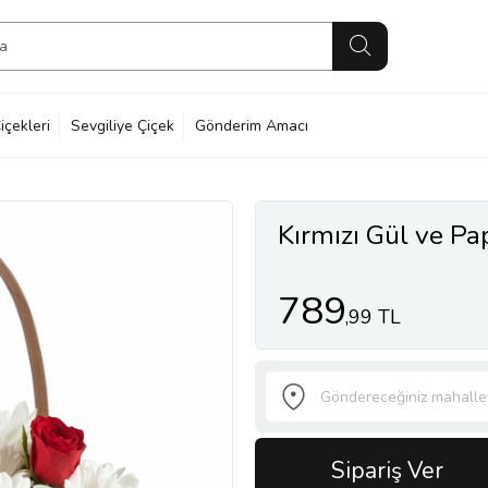
içekleri
Sevgiliye Çiçek
Gönderim Amacı
Kırmızı Gül ve Pa
789
,99 TL
Sipariş Ver