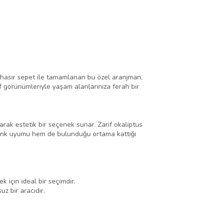
k hasır sepet ile tamamlanan bu özel aranjman,
rif görünümleriyle yaşam alanlarınıza ferah bir
rarak estetik bir seçenek sunar. Zarif okaliptus
 renk uyumu hem de bulunduğu ortama kattığı
 için ideal bir seçimdir.
z bir aracıdır.