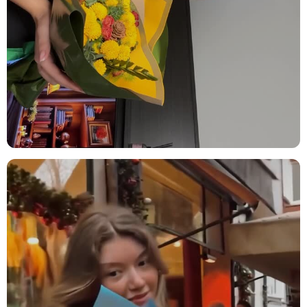
Ofis Hediyesi:
Çalışma arkadaşınıza veya iş ortaklarınıza, ofis
ortamında canlılık katacak ve onlara değerli hissettirecek bir
hediye seçeneği olarak sunulabilir. Özellikle yeni iş veya terfi
kutlamalarında ideal bir tercih olacaktır.
Düğün ve Nişan:
Düğün veya nişan gibi özel günlerde, bu aranjman
mükemmel bir masa dekoru olarak kullanılabilir. Etkinliğinize zarif
bir dokunuş katarak mekanın atmosferini güzelleştirir.
Törenler ve Davetler:
Her türlü tören ve davetlerde şık bir masa
düzeni oluşturmak için bu aranjmanı tercih edebilirsiniz. Yaldızlı
detaylar ve sarı orkide, mekânın havasına uyum sağlayacaktır.
Bakım İpuçları
Orkideler, aydınlık ortamları sever ancak doğrudan güneş ışığına
maruz kaldıklarında yaprakları zarar görebilir. Bu nedenle, bitkinizi
doğrudan güneş ışığı almayacak, ancak bol miktarda dolaylı ışık
görecek bir yere yerleştirmeniz en iyisidir. Orkidenizi, filtrelenmiş
ışık alabileceği bir noktada, perde arkasında konumlandırmak
bitkinizin sağlığı için faydalı olacaktır. Sulama konusunda, kireçsiz
su kullanarak ve daldırma yöntemiyle sulama yapmak önerilir. Yaz
mevsiminde 5 günde bir, kış mevsiminde ise haftada bir sulama
yeterli olacaktır. Sulama yaparken, köklerin suya tamamen
doyduğundan emin olun ve ardından fazla suyu iyice süzdürerek
bitkinizi yerine geri koyun. Bu şekilde doğru bir bakım
sağladığınızda, orkideleriniz uzun süre boyunca sağlıklı ve canlı