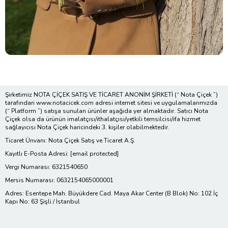
Şirketimiz NOTA ÇİÇEK SATIŞ VE TİCARET ANONİM ŞİRKETİ (“ Nota Çiçek ”)
tarafından www.notacicek.com adresi internet sitesi ve uygulamalarımızda
(“ Platform ”) satışa sunulan ürünler aşağıda yer almaktadır. Satıcı Nota
Çiçek olsa da ürünün imalatçısı/ithalatçısı/yetkili temsilcisi/ifa hizmet
sağlayıcısı Nota Çiçek haricindeki 3. kişiler olabilmektedir.
Ticaret Ünvanı: Nota Çiçek Satış ve Ticaret A.Ş.
Kayıtlı E-Posta Adresi:
[email protected]
Vergi Numarası: 6321540650
Mersis Numarası: 0632154065000001
Adres: Esentepe Mah. Büyükdere Cad. Maya Akar Center (B Blok) No: 102 İç
Kapı No: 63 Şişli / İstanbul