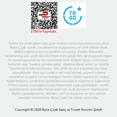
Türkiye’nin önde gelen lüks çiçek markası olma vizyonuyla yola çıkan
Nota Çiçek olarak, sevdiklerinize duygularınızı en zarif şekilde ifade
edebileceğiniz premium çiçekler sunuyoruz. Estetik detaylarla
tasarlanmış lüks çiçek düzenlemeleri, hem şıklığı hem de duygusal değeri
bir arada taşıyarak her anı unutulmaz kılar. Doğum günü, yıldönümü,
kutlama veya “sadece içimden geldi” diyebileceğiniz anlar için özenle
hazırlanan koleksiyonlarımız, stil sahibi bir jest arayanlar için ideal
seçeneklerdir. Aynı gün ücretsiz teslimat hizmeti, güvenli ödeme
seçenekleri ve geniş zaman aralığıyla teslim imkânı sayesinde, yoğun
hayat temposu içinde bile sevdiklerinize kolayca ulaşmanızı sağlıyoruz.
Online sipariş seçeneğiyle birkaç tıklamayla çiçek gönderebilir, mobil
uygulamamız üzerinden her an premium çiçek dünyasını keşfetmenin
keyfini yaşayabilirsiniz. Modern, zarif ve duyguları en ince şekilde
yansıtan tasarımlarla, Nota Çiçek her zaman yanınızda.
Copyright © 2026 Nota Çiçek Satış ve Ticaret Anonim Şirketi