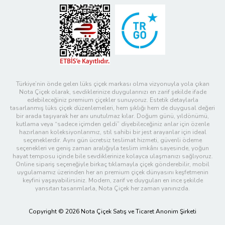
Türkiye’nin önde gelen lüks çiçek markası olma vizyonuyla yola çıkan
Nota Çiçek olarak, sevdiklerinize duygularınızı en zarif şekilde ifade
edebileceğiniz premium çiçekler sunuyoruz. Estetik detaylarla
tasarlanmış lüks çiçek düzenlemeleri, hem şıklığı hem de duygusal değeri
bir arada taşıyarak her anı unutulmaz kılar. Doğum günü, yıldönümü,
kutlama veya “sadece içimden geldi” diyebileceğiniz anlar için özenle
hazırlanan koleksiyonlarımız, stil sahibi bir jest arayanlar için ideal
seçeneklerdir. Aynı gün ücretsiz teslimat hizmeti, güvenli ödeme
seçenekleri ve geniş zaman aralığıyla teslim imkânı sayesinde, yoğun
hayat temposu içinde bile sevdiklerinize kolayca ulaşmanızı sağlıyoruz.
Online sipariş seçeneğiyle birkaç tıklamayla çiçek gönderebilir, mobil
uygulamamız üzerinden her an premium çiçek dünyasını keşfetmenin
keyfini yaşayabilirsiniz. Modern, zarif ve duyguları en ince şekilde
yansıtan tasarımlarla, Nota Çiçek her zaman yanınızda.
Copyright © 2026 Nota Çiçek Satış ve Ticaret Anonim Şirketi