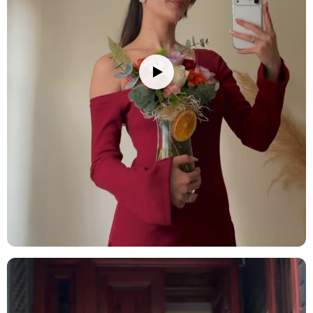
tutarak kesin. Çiçekleri yerleştireceğiniz vazoyu iyice temizleyin ve
vazoya oda sıcaklığında su doldurun; su seviyesini sapların yarısına
kadar gelecek şekilde ayarlamaya dikkat edin. Vazonuza bir paket
çiçek besini eklemeyi unutmayın. Çiçeklerinizi direkt güneş
ışığından, rüzgardan ve ısı kaynaklarından (radyatör, klima, soba
gibi) uzak tutun. Su seviyesini her gün kontrol ederek değiştirin ve
her su değişiminde sapları 0.5-1 cm kadar tekrar kesin. Ayrıca, suyu
klorsuz ve dinlenmiş su ile değiştirmek çiçeklerinizin ömrünü
uzatmanızı sağlayacaktır. Solan veya kuruyan çiçekleri temizleyerek
diğer çiçeklerin daha uzun süre taze kalmasını sağlayabilirsiniz.
Stok durumuna göre ürünlerde ufak değişiklikler olabilir.
Ürün Kodu:
no180