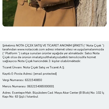
Şirketimiz NOTA ÇİÇEK SATIŞ VE TİCARET ANONİM ŞİRKETİ (“ Nota Çiçek ”)
tarafından www.notacicek.com adresi internet sitesi ve uygulamalarımızda
(“ Platform ”) satışa sunulan ürünler aşağıda yer almaktadır. Satıcı Nota
Çiçek olsa da ürünün imalatçısı/ithalatçısı/yetkili temsilcisi/ifa hizmet
sağlayıcısı Nota Çiçek haricindeki 3. kişiler olabilmektedir.
Ticaret Ünvanı: Nota Çiçek Satış ve Ticaret A.Ş.
Kayıtlı E-Posta Adresi:
[email protected]
Vergi Numarası: 6321540650
Mersis Numarası: 0632154065000001
Adres: Esentepe Mah. Büyükdere Cad. Maya Akar Center (B Blok) No: 102 İç
Kapı No: 63 Şişli / İstanbul