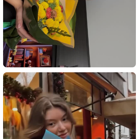
Yıl Dönümü:
Evlilik yıl dönümünde sevdiğiniz kişiye anlamlı ve şık bir
hediye vermek için mükemmel bir seçim. Okaliptus ve kuru lotus
bitkisi, ilişkinizin doğallığını ve sürekliliğini simgeler.
Ürün İçeriği
Beyaz Gül:
Zarafetin ve saflığın sembolü olan beyaz gül,
aranjmanın en dikkat çekici çiçeğidir. Estetik ve zarafeti bir araya
getirir.
Okaliptus:
Doğal bir dokunuş sağlayan okaliptus, ferah ve taze bir
hava katarak aranjmanın enerjisini artırır.
Kuru Lotus Bitkisi:
Sadece görsel olarak dikkat çeken, özgün bir
bitkidir. Bu bitki, aranjmana zarif bir dokunuş katarken, uzun süre
dayanıklılığı ile de öne çıkar.
Pars Ped Bleach on Stem:
Zarif yapısıyla aranjmana modern bir
hava katar. Doğal dokusu ve hafif beyazlığı ile dikkat çeker.
Mirkeladus:
Renkli ve gösterişli yapısıyla, aranjmana dinamik bir
hava katar. Karakteristik zarafetiyle dikkatleri üzerine çeker.
Kullanım Alanları ve Öneriler
Bu zarif aranjman, şık ve modern tasarımıyla hem hediye olarak
hem de dekorasyon ögesi olarak birçok alanda kullanılabilir:
Ev Dekorasyonu:
Evinize zarif bir dokunuş katmak için ideal bir
dekorasyon ögesidir. Oturma odasında, yemek odasında ya da