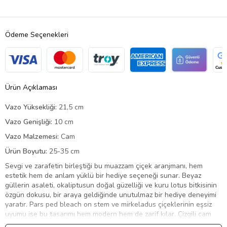
Ödeme Seçenekleri
Ürün Açıklaması
Vazo Yüksekliği:
21,5 cm
Vazo Genişliği:
10 cm
Vazo Malzemesi:
Cam
Ürün Boyutu:
25-35 cm
Sevgi ve zarafetin birleştiği bu muazzam çiçek aranjmanı, hem
estetik hem de anlam yüklü bir hediye seçeneği sunar. Beyaz
güllerin asaleti, okaliptusun doğal güzelliği ve kuru lotus bitkisinin
özgün dokusu, bir araya geldiğinde unutulmaz bir hediye deneyimi
yaratır. Pars ped bleach on stem ve mirkeladus çiçeklerinin eşsiz
uyumu ise bu tasarımı hem modern hem de zarif kılar. Çizgili cam
sürahi vazo ve koyu yeşil kurdeleyle tamamlanan bu şık aranjman,