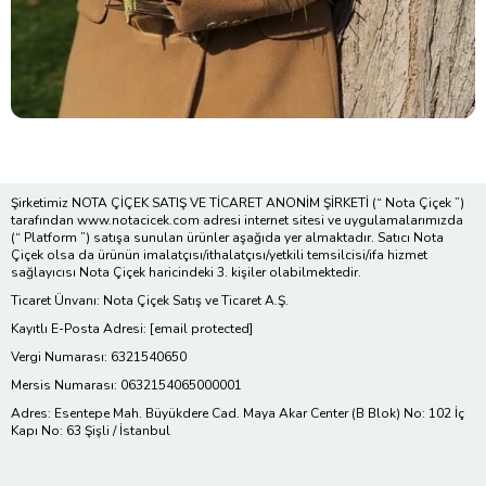
Şirketimiz NOTA ÇİÇEK SATIŞ VE TİCARET ANONİM ŞİRKETİ (“ Nota Çiçek ”)
tarafından www.notacicek.com adresi internet sitesi ve uygulamalarımızda
(“ Platform ”) satışa sunulan ürünler aşağıda yer almaktadır. Satıcı Nota
Çiçek olsa da ürünün imalatçısı/ithalatçısı/yetkili temsilcisi/ifa hizmet
sağlayıcısı Nota Çiçek haricindeki 3. kişiler olabilmektedir.
Ticaret Ünvanı: Nota Çiçek Satış ve Ticaret A.Ş.
Kayıtlı E-Posta Adresi:
[email protected]
Vergi Numarası: 6321540650
Mersis Numarası: 0632154065000001
Adres: Esentepe Mah. Büyükdere Cad. Maya Akar Center (B Blok) No: 102 İç
Kapı No: 63 Şişli / İstanbul