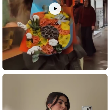
Çiçek buketinizi/vazonuzu eve getirdiğinizde, ambalajını açıp varsa
iplerini çözün. Çiçeklerin daha fazla su çekebilmesi için alt
yaprakları temizleyin ve saplarını 2-3 cm kadar, suyun altında
tutarak kesin. Çiçekleri yerleştireceğiniz vazoyu iyice temizleyin ve
vazoya oda sıcaklığında su doldurun; su seviyesini sapların yarısına
kadar gelecek şekilde ayarlamaya dikkat edin. Vazonuza bir paket
çiçek besini eklemeyi unutmayın. Çiçeklerinizi direkt güneş
ışığından, rüzgardan ve ısı kaynaklarından (radyatör, klima, soba
gibi) uzak tutun. Su seviyesini her gün kontrol ederek değiştirin ve
her su değişiminde sapları 0.5-1 cm kadar tekrar kesin. Ayrıca, suyu
klorsuz ve dinlenmiş su ile değiştirmek çiçeklerinizin ömrünü
uzatmanızı sağlayacaktır. Solan veya kuruyan çiçekleri temizleyerek
diğer çiçeklerin daha uzun süre taze kalmasını sağlayabilirsiniz.
Stok durumuna göre ürünlerde ufak değişiklikler olabilir.
Ürün Kodu:
no100