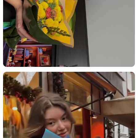
canlılık, sevgi ve mutluluk.
Mirkeladus:
Aranjmana karakter katan, gösterişli ve sanatsal bir
görünüm sunar.
Sholu Berry (Kuru Bitki):
Minimalist ama etkileyici, zarif bir final
dokunuşudur.
Kullanım Alanları ve Öneriler
Tasarım çiçek aranjmanı, doğal güzelliğiyle her ortama uyum sağlar
ve bulunduğu alanı duygusal bir atmosfere bürür. Bu aranjmanı
değerlendirebileceğiniz alanlar ve öneriler:
Ev Dekorasyonu:
Oturma odası, antre veya yemek masası üzerinde
sıcak ve doğal bir atmosfer yaratmak için mükemmeldir. Özellikle
rustik veya bohem dekorasyon tarzlarıyla kusursuz bir uyum sağlar.
Ofis Masası:
Yoğun çalışma ortamınıza biraz doğa ferahlığı katmak
ve motivasyonu artırmak için ideal bir seçimdir.
Kafe / Butik Alanları:
Görsel sunum ve ambiyansa önem verilen
mekânlarda masalar ya da tezgâh üstü süsleme olarak
değerlendirilebilir.
Etkinlikler ve Organizasyonlar:
Lansman, davet, gala ya da düğün
masalarında sofistike bir detay olarak kullanılabilir.
Fotoğraf Köşeleri:
Sosyal medya paylaşımları için şık bir fon veya
fotoğraf çekimlerinde konsept tamamlayıcısı olarak tercih edilebilir.
Bakım İpuçları