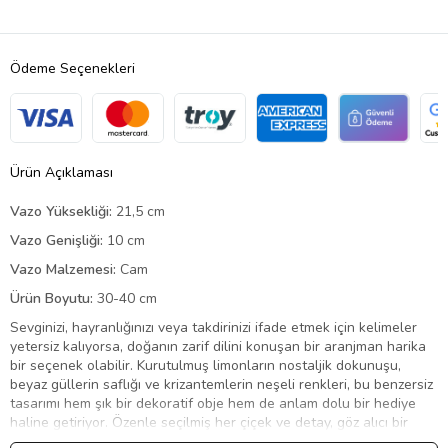
Ödeme Seçenekleri
Ürün Açıklaması
Vazo Yüksekliği:
21,5 cm
Vazo Genişliği:
10 cm
Vazo Malzemesi:
Cam
Ürün Boyutu:
30-40 cm
Sevginizi, hayranlığınızı veya takdirinizi ifade etmek için kelimeler
yetersiz kalıyorsa, doğanın zarif dilini konuşan bir aranjman harika
bir seçenek olabilir. Kurutulmuş limonların nostaljik dokunuşu,
beyaz güllerin saflığı ve krizantemlerin neşeli renkleri, bu benzersiz
tasarımı hem şık bir dekoratif obje hem de anlam dolu bir hediye
haline getiriyor. Özenle seçilmiş her çiçek ve detay, göz alıcı bir
çizgili cam sürahi vazoda bir araya gelerek hem zamansız hem de