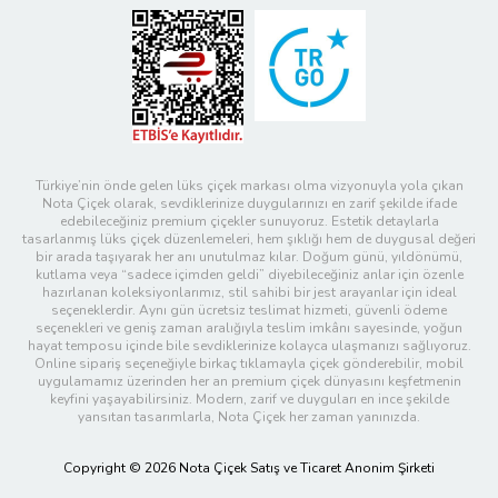
Türkiye’nin önde gelen lüks çiçek markası olma vizyonuyla yola çıkan
Nota Çiçek olarak, sevdiklerinize duygularınızı en zarif şekilde ifade
edebileceğiniz premium çiçekler sunuyoruz. Estetik detaylarla
tasarlanmış lüks çiçek düzenlemeleri, hem şıklığı hem de duygusal değeri
bir arada taşıyarak her anı unutulmaz kılar. Doğum günü, yıldönümü,
kutlama veya “sadece içimden geldi” diyebileceğiniz anlar için özenle
hazırlanan koleksiyonlarımız, stil sahibi bir jest arayanlar için ideal
seçeneklerdir. Aynı gün ücretsiz teslimat hizmeti, güvenli ödeme
seçenekleri ve geniş zaman aralığıyla teslim imkânı sayesinde, yoğun
hayat temposu içinde bile sevdiklerinize kolayca ulaşmanızı sağlıyoruz.
Online sipariş seçeneğiyle birkaç tıklamayla çiçek gönderebilir, mobil
uygulamamız üzerinden her an premium çiçek dünyasını keşfetmenin
keyfini yaşayabilirsiniz. Modern, zarif ve duyguları en ince şekilde
yansıtan tasarımlarla, Nota Çiçek her zaman yanınızda.
Copyright © 2026 Nota Çiçek Satış ve Ticaret Anonim Şirketi